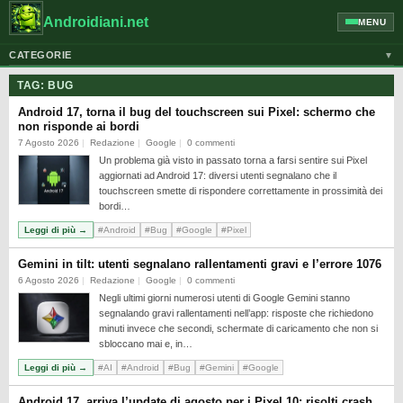
Androidiani.net
MENU
CATEGORIE
▼
ALTRI DISPOSITIVI
TAG:
BUG
CELLULARI
Android 17, torna il bug del touchscreen sui Pixel: schermo che
non risponde ai bordi
GOOGLE
7 Agosto 2026
Redazione
Google
0 commenti
Un problema già visto in passato torna a farsi sentire sui Pixel
GUIDE
aggiornati ad Android 17: diversi utenti segnalano che il
HONOR
touchscreen smette di rispondere correttamente in prossimità dei
bordi…
HUAWEI
Leggi di più →
#Android
#Bug
#Google
#Pixel
MOTOROLA
Gemini in tilt: utenti segnalano rallentamenti gravi e l’errore 1076
NEWS
6 Agosto 2026
Redazione
Google
0 commenti
Negli ultimi giorni numerosi utenti di Google Gemini stanno
ONEPLUS
segnalando gravi rallentamenti nell’app: risposte che richiedono
minuti invece che secondi, schermate di caricamento che non si
PIXEL
sbloccano mai e, in…
POCO
Leggi di più →
#AI
#Android
#Bug
#Gemini
#Google
PRIVACY
Android 17, arriva l’update di agosto per i Pixel 10: risolti crash