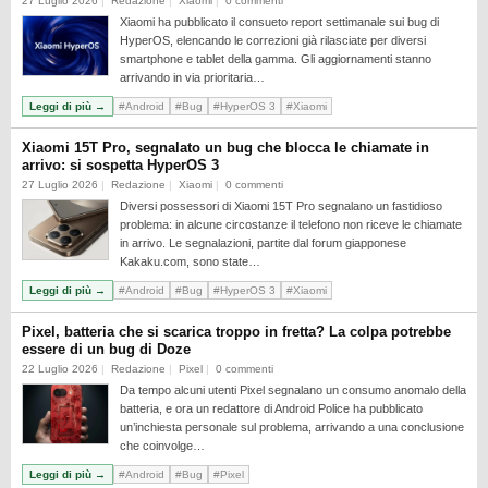
27 Luglio 2026
Redazione
Xiaomi
0 commenti
Xiaomi ha pubblicato il consueto report settimanale sui bug di
HyperOS, elencando le correzioni già rilasciate per diversi
smartphone e tablet della gamma. Gli aggiornamenti stanno
arrivando in via prioritaria…
Leggi di più →
#Android
#Bug
#HyperOS 3
#Xiaomi
Xiaomi 15T Pro, segnalato un bug che blocca le chiamate in
arrivo: si sospetta HyperOS 3
27 Luglio 2026
Redazione
Xiaomi
0 commenti
Diversi possessori di Xiaomi 15T Pro segnalano un fastidioso
problema: in alcune circostanze il telefono non riceve le chiamate
in arrivo. Le segnalazioni, partite dal forum giapponese
Kakaku.com, sono state…
Leggi di più →
#Android
#Bug
#HyperOS 3
#Xiaomi
Pixel, batteria che si scarica troppo in fretta? La colpa potrebbe
essere di un bug di Doze
22 Luglio 2026
Redazione
Pixel
0 commenti
Da tempo alcuni utenti Pixel segnalano un consumo anomalo della
batteria, e ora un redattore di Android Police ha pubblicato
un’inchiesta personale sul problema, arrivando a una conclusione
che coinvolge…
Leggi di più →
#Android
#Bug
#Pixel