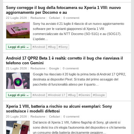
Sony corregge il bug della fotocamera su Xperia 1 VIII: nuovo
aggiornamento per Docomo e au
22 Luglio 2026
Redazione
Cellulari
0 commenti
Sony ha avviato il 21 luglio il rilascio di un nuovo aggiornamento
software per le varianti giapponesi di Xperia 1 VIII
commercializzate da NTT Docomo (SO-51G) e au (SOG17).
L’update…
Leggi di più →
#Android
#Bug
#Sony
Android 17 QPR2 Beta 1 è realtà: corretto il bug che riavviava il
telefono con Gemini
21 Luglio 2026
Redazione
Google
0 commenti
Google ha rilasciato il 20 luglio la prima beta di Android 17 QPR2,
destinata ai dispositivi Pixel. Si tratta del primo assaggio del
pacchetto di funzionalità atteso per il quarto…
Leggi di più →
#Android
#Android 17
#Bug
#Gemini
#Google
Xperia 1 VIII, batteria a rischio su alcuni esemplari: Sony
sostituisce i modelli difettosi
20 Luglio 2026
Redazione
Cellulari
0 commenti
Dal lancio di Xperia 1 VIII, l’ultimo flagship di Sony, gli utenti si
sono divisi tra chi elogia l’autonomia del dispositivo e chi lamenta
un consumo della batteria decisamente peggiore…