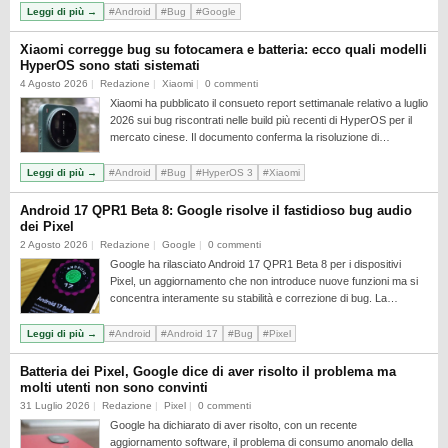
Leggi di più →
#Android
#Bug
#Google
Xiaomi corregge bug su fotocamera e batteria: ecco quali modelli
HyperOS sono stati sistemati
4 Agosto 2026
Redazione
Xiaomi
0 commenti
Xiaomi ha pubblicato il consueto report settimanale relativo a luglio
2026 sui bug riscontrati nelle build più recenti di HyperOS per il
mercato cinese. Il documento conferma la risoluzione di…
Leggi di più →
#Android
#Bug
#HyperOS 3
#Xiaomi
Android 17 QPR1 Beta 8: Google risolve il fastidioso bug audio
dei Pixel
2 Agosto 2026
Redazione
Google
0 commenti
Google ha rilasciato Android 17 QPR1 Beta 8 per i dispositivi
Pixel, un aggiornamento che non introduce nuove funzioni ma si
concentra interamente su stabilità e correzione di bug. La…
Leggi di più →
#Android
#Android 17
#Bug
#Pixel
Batteria dei Pixel, Google dice di aver risolto il problema ma
molti utenti non sono convinti
31 Luglio 2026
Redazione
Pixel
0 commenti
Google ha dichiarato di aver risolto, con un recente
aggiornamento software, il problema di consumo anomalo della