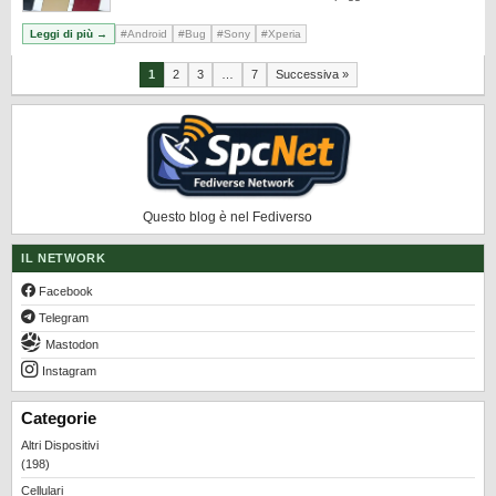
Leggi di più →
#Android
#Bug
#Sony
#Xperia
Paginazione
1
2
3
…
7
Successiva »
degli
articoli
Questo blog è nel Fediverso
IL NETWORK
Facebook
Telegram
Mastodon
Instagram
Categorie
Altri Dispositivi
(198)
Cellulari