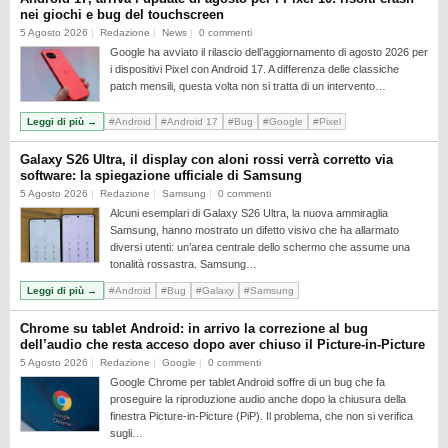
REALME
nei giochi e bug del touchscreen
5 Agosto 2026
Redazione
News
0 commenti
RUMORS
Google ha avviato il rilascio dell’aggiornamento di agosto 2026 per
i dispositivi Pixel con Android 17. A differenza delle classiche
SAMSUNG
patch mensili, questa volta non si tratta di un intervento…
SICUREZZA
Leggi di più →
#Android
#Android 17
#Bug
#Google
#Pixel
SOFTWARE
Galaxy S26 Ultra, il display con aloni rossi verrà corretto via
SVILUPPARE ANDROID
software: la spiegazione ufficiale di Samsung
5 Agosto 2026
Redazione
Samsung
0 commenti
XIAOMI
Alcuni esemplari di Galaxy S26 Ultra, la nuova ammiraglia
Samsung, hanno mostrato un difetto visivo che ha allarmato
diversi utenti: un’area centrale dello schermo che assume una
tonalità rossastra. Samsung…
Leggi di più →
#Android
#Bug
#Galaxy
#Samsung
Chrome su tablet Android: in arrivo la correzione al bug
dell’audio che resta acceso dopo aver chiuso il Picture-in-Picture
5 Agosto 2026
Redazione
Google
0 commenti
Google Chrome per tablet Android soffre di un bug che fa
proseguire la riproduzione audio anche dopo la chiusura della
finestra Picture-in-Picture (PiP). Il problema, che non si verifica
sugli…