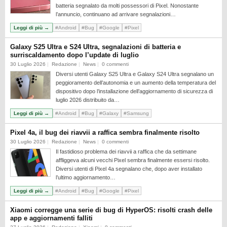
batteria segnalato da molti possessori di Pixel. Nonostante
l’annuncio, continuano ad arrivare segnalazioni…
Leggi di più →
#Android
#Bug
#Google
#Pixel
Galaxy S25 Ultra e S24 Ultra, segnalazioni di batteria e
surriscaldamento dopo l’update di luglio
30 Luglio 2026
Redazione
News
0 commenti
Diversi utenti Galaxy S25 Ultra e Galaxy S24 Ultra segnalano un
peggioramento dell’autonomia e un aumento della temperatura del
dispositivo dopo l’installazione dell’aggiornamento di sicurezza di
luglio 2026 distribuito da…
Leggi di più →
#Android
#Bug
#Galaxy
#Samsung
Pixel 4a, il bug dei riavvii a raffica sembra finalmente risolto
30 Luglio 2026
Redazione
News
0 commenti
Il fastidioso problema dei riavvii a raffica che da settimane
affliggeva alcuni vecchi Pixel sembra finalmente essersi risolto.
Diversi utenti di Pixel 4a segnalano che, dopo aver installato
l’ultimo aggiornamento…
Leggi di più →
#Android
#Bug
#Google
#Pixel
Xiaomi corregge una serie di bug di HyperOS: risolti crash delle
app e aggiornamenti falliti