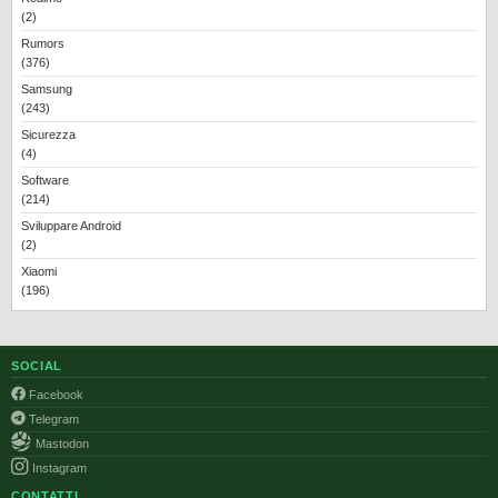
(2)
Rumors
(376)
Samsung
(243)
Sicurezza
(4)
Software
(214)
Sviluppare Android
(2)
Xiaomi
(196)
SOCIAL
Facebook
Telegram
Mastodon
Instagram
CONTATTI