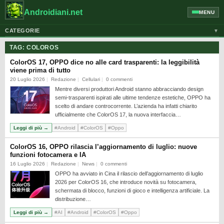
Androidiani.net
MENU
CATEGORIE
▼
ALTRI DISPOSITIVI
TAG:
COLOROS
CELLULARI
ColorOS 17, OPPO dice no alle card trasparenti: la leggibilità
viene prima di tutto
GOOGLE
20 Luglio 2026
Redazione
Cellulari
0 commenti
Mentre diversi produttori Android stanno abbracciando design
GUIDE
semi-trasparenti ispirati alle ultime tendenze estetiche, OPPO ha
HONOR
scelto di andare controcorrente. L’azienda ha infatti chiarito
ufficialmente che ColorOS 17, la nuova interfaccia…
HUAWEI
Leggi di più →
#Android
#ColorOS
#Oppo
MOTOROLA
ColorOS 16, OPPO rilascia l’aggiornamento di luglio: nuove
NEWS
funzioni fotocamera e IA
16 Luglio 2026
Redazione
News
0 commenti
ONEPLUS
OPPO ha avviato in Cina il rilascio dell’aggiornamento di luglio
2026 per ColorOS 16, che introduce novità su fotocamera,
PIXEL
schermata di blocco, funzioni di gioco e intelligenza artificiale. La
POCO
distribuzione…
Leggi di più →
#AI
#Android
#ColorOS
#Oppo
PRIVACY