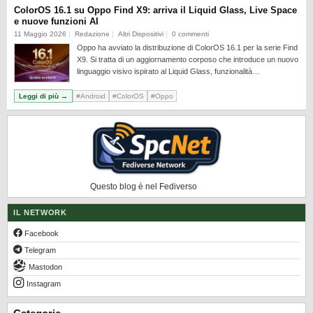
REALME
ColorOS 16.1 su Oppo Find X9: arriva il Liquid Glass, Live Space
e nuove funzioni AI
RUMORS
11 Maggio 2026
Redazione
Altri Dispositivi
0 commenti
Oppo ha avviato la distribuzione di ColorOS 16.1 per la serie Find
SAMSUNG
X9. Si tratta di un aggiornamento corposo che introduce un nuovo
linguaggio visivo ispirato al Liquid Glass, funzionalità…
SICUREZZA
SOFTWARE
Leggi di più →
#Android
#ColorOS
#Oppo
SVILUPPARE ANDROID
XIAOMI
Questo blog è nel Fediverso
IL NETWORK
Facebook
Telegram
Mastodon
Instagram