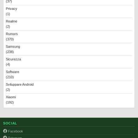
(37)
Privacy
(1)
Realme
(2)
Rumors
(370)
Samsung
(238)
Sicurezza
(4)
Software
(210)
Sviluppare Android
(2)
Xiaomi
(192)
SOCIAL
Facebook