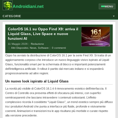
Androidiani.net
MENU
CATEGORIE
▼
ALTRI DISPOSITIVI
ColorOS 16.1 su Oppo Find X9: arriva il
CELLULARI
Liquid Glass, Live Space e nuove
funzioni AI
GOOGLE
11 Maggio 2026
Redazione
GUIDE
Altri Dispositivi
,
News
,
Software
0 commenti
Oppo ha avviato la distribuzione di ColorOS 16.1 per la serie Find X9. Si tratta di un
HONOR
aggiornamento corposo che introduce un nuovo linguaggio visivo ispirato al Liquid
HUAWEI
Glass, funzionalità smart per la schermata di blocco e importanti potenziamenti
dell’intelligenza artificiale. Il rollout è partito dal mercato indiano e si espanderà
MOTOROLA
progressivamente ad altre regioni.
NEWS
Un nuovo look ispirato al Liquid Glass
ONEPLUS
La novità più visibile di ColorOS 16.1 è il rinnovamento estetico dell’interfaccia. Il
Centro di Controllo ora presenta effetti di sfocatura più intensi, con superfici
PIXEL
semitrasparenti che lasciano intravedere i contenuti sottostanti. L’effetto
complessivo ricorda il cosiddetto “Liquid Glass”, un trend estetico sempre più diffuso
POCO
tra i produttori Android che punta a interfacce più fluide, profonde e visivamente
coerenti. Animazioni e transizioni tra le app risultano più morbide e curate rispetto
PRIVACY
alla versione precedente.