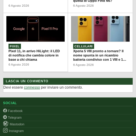
quella di Oppo Find N6?
6 Agosto 2026
6 Agosto 2026
PIXEL
CELLULARI
Pixel 11, in arrivo HiLight: il LED
Xperia 5 VIII pronto a tornare? Il
di notifica che cambia colore in
nome spunta in un ricambio
base a chi chiama
batteria condiviso con 1 VIII e 10
VIII
6 Agosto 2026
6 Agosto 2026
LASCIA UN COMMENTO
Devi essere
connesso
per inviare un commento.
SOCIAL
Facebook
Telegram
Mastodon
Instagram