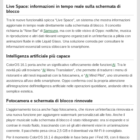
REALME
Live Space: informazioni in tempo reale sulla schermata di
blocco
RUMORS
Tra le nuove funzionalità spicca “Live Space”, un sistema che mostra informazioni
SAMSUNG
aggiornate in tempo reale direttamente sulla schermata di blocco. Il concetto
richiama la “Now Bar” di
Samsung
, ma con lo stile visivo di Oppo: notifiche, musica
SICUREZZA
in riproduzione e altri dati rilevanti vengono organizzati in un’interfaccia a pillola con
animazioni fluide in stile Liquid Glass. Una soluzione comoda per consultare le
SOFTWARE
informazioni essenziali senza sbloccare lo smartphone.
SVILUPPARE ANDROID
Intelligenza artificiale più capace
XIAOMI
ColorOS 16.1 porta anche un significativo rafforzamento delle funzioni
AI
. Tra le
novità più utili troviamo “
AI
Menu Translation”, che permette di tradurre i menu di
ristoranti e altri testi inquadrati con la fotocamera, e “
AI
Mind Pilot”, uno strumento di
assistenza all’uso dello smartphone. Oppo conferma così la propria attenzione
all’integrazione dell’intelligenza artificiale nelle operazioni quotidiane, andando oltre la
semplice estetica.
Fotocamera e schermata di blocco rinnovate
L’aggiornamento tocca anche l’app fotocamera, che riceve un’interfaccia rinnovata e
una nuova funzione per aggiungere watermark personalizzati alle foto. Anche il
player musicale sulla schermata di blocco è stato ridisegnato: ora si espande e si
contrae in modo fluido, trascinando con sé gli altri elementi visivi in un’animazione
coerente. Il pacchetto pesa circa 2,5 GB e il download via Wi-Fi è consigliato.
Per il momento ColorOS 16.1 è disponibile in fase beta per i Find X9, con il rilascio