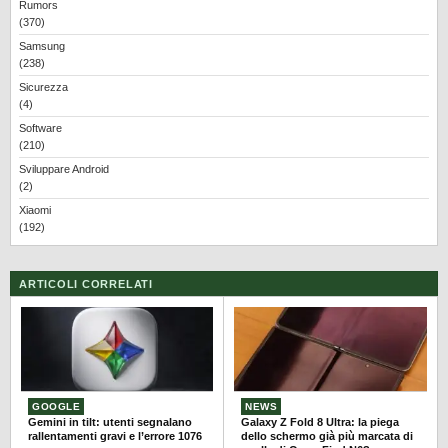
Rumors
(370)
Samsung
(238)
Sicurezza
(4)
Software
(210)
Sviluppare Android
(2)
Xiaomi
(192)
ARTICOLI CORRELATI
GOOGLE
NEWS
Gemini in tilt: utenti segnalano
Galaxy Z Fold 8 Ultra: la piega
rallentamenti gravi e l’errore 1076
dello schermo già più marcata di