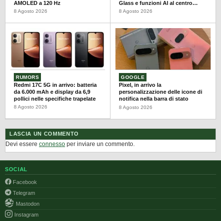
AMOLED a 120 Hz
Glass e funzioni AI al centro
dell’aggiornamento
8 Agosto 2026
8 Agosto 2026
RUMORS
GOOGLE
Redmi 17C 5G in arrivo: batteria
Pixel, in arrivo la
da 6.000 mAh e display da 6,9
personalizzazione delle icone di
pollici nelle specifiche trapelate
notifica nella barra di stato
8 Agosto 2026
8 Agosto 2026
LASCIA UN COMMENTO
Devi essere
connesso
per inviare un commento.
SOCIAL
Facebook
Telegram
Mastodon
Instagram