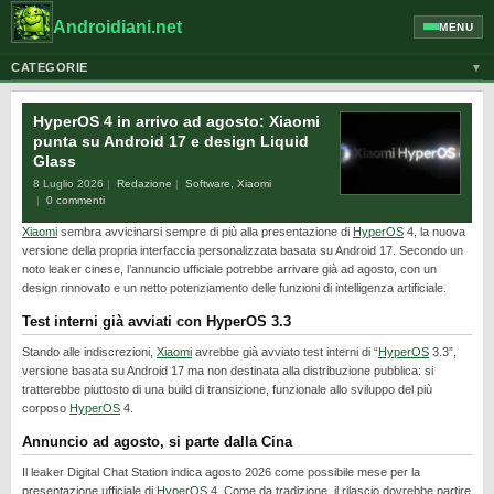
Androidiani.net
MENU
CATEGORIE
▼
ALTRI DISPOSITIVI
HyperOS 4 in arrivo ad agosto: Xiaomi
CELLULARI
punta su Android 17 e design Liquid
Glass
GOOGLE
8 Luglio 2026
Redazione
Software
,
Xiaomi
GUIDE
0 commenti
Xiaomi
sembra avvicinarsi sempre di più alla presentazione di
HyperOS
4, la nuova
HONOR
versione della propria interfaccia personalizzata basata su Android 17. Secondo un
HUAWEI
noto leaker cinese, l’annuncio ufficiale potrebbe arrivare già ad agosto, con un
design rinnovato e un netto potenziamento delle funzioni di intelligenza artificiale.
MOTOROLA
Test interni già avviati con HyperOS 3.3
NEWS
Stando alle indiscrezioni,
Xiaomi
avrebbe già avviato test interni di “
HyperOS
3.3”,
ONEPLUS
versione basata su Android 17 ma non destinata alla distribuzione pubblica: si
tratterebbe piuttosto di una build di transizione, funzionale allo sviluppo del più
PIXEL
corposo
HyperOS
4.
POCO
Annuncio ad agosto, si parte dalla Cina
Il leaker Digital Chat Station indica agosto 2026 come possibile mese per la
PRIVACY
presentazione ufficiale di
HyperOS
4. Come da tradizione, il rilascio dovrebbe partire