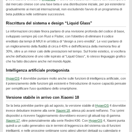
REALME
dal mercato cinese con una fase beta e una distribuzione iniziale, per poi estendersi
gradualmente ai mercati internazionali, non escludendo l’avvio di un programma di
RUMORS
beta pubblica nelle settimane successive.
SAMSUNG
Riscrittura del sistema e design “Liquid Glass”
SICUREZZA
Le informazioni circolate finora parlano di una revisione profonda del codice di base,
sviluppato sempre più con Rust e Flutter, con l’obiettivo di eliminare il codice
SOFTWARE
ereditato dai tempi di MIUI in un’ottica di “design a zero eredità”. Le voci parlano di
un miglioramento della fluidità di circa il 40% e dell’efficienza della memoria fino al
SVILUPPARE ANDROID
30%, oltre a un minor calo delle prestazioni nel tempo. Sul fronte estetico, si vocifera
anche dell’adozione di uno stile ispirato al “Liquid Glass”, lo stesso linguaggio grafico
XIAOMI
che ha fatto discutere anche nel mondo Apple.
Intelligenza artificiale protagonista
HyperOS
4 dovrebbe puntare molto anche sulle funzioni di intelligenza artificiale, con
il potenziamento delle funzioni già esistenti e l’introduzione di nuove capacità pensate
per semplificare l’uso quotidiano dello smartphone.
Versione stabile in arrivo con Xiaomi 18
Se la beta potrebbe partire già ad agosto, la versione stabile di
HyperOS
4 dovrebbe
invece debuttare insieme alla serie
Xiaomi 18
, attesa più avanti nell’anno. Tra i primi
dispositivi a ricevere l’aggiornamento dovrebbero esserci gli attuali top di gamma
Xiaomi 17
, oltre potenzialmente alla serie Redmi K90. Con
HyperOS
4, Xiaomi punta
quindi a un salto generativo sia in termini di leggerezza del sistema sia di funzioni
intelligenti, e nelle prossime settimane sono attesi ulteriori dettagli su calendario e