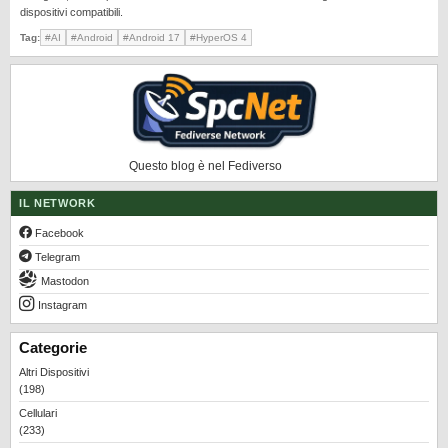
dispositivi compatibili.
Tag:
#AI
#Android
#Android 17
#HyperOS 4
Questo blog è nel Fediverso
IL NETWORK
Facebook
Telegram
Mastodon
Instagram
Categorie
Altri Dispositivi
(198)
Cellulari
(233)