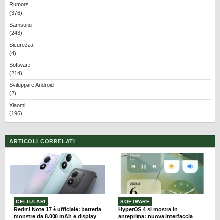
Rumors
(376)
Samsung
(243)
Sicurezza
(4)
Software
(214)
Sviluppare Android
(2)
Xiaomi
(196)
ARTICOLI CORRELATI
CELLULARI
SOFTWARE
Redmi Note 17 è ufficiale: batteria
HyperOS 4 si mostra in
monstre da 8.000 mAh e display
anteprima: nuova interfaccia