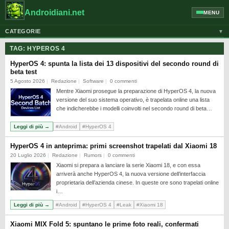
Androidiani.net
MENU
CATEGORIE
▼
ALTRI DISPOSITIVI
TAG:
HYPEROS 4
CELLULARI
HyperOS 4: spunta la lista dei 13 dispositivi del secondo round di
beta test
GOOGLE
5 Agosto 2026
Redazione
Software
0 commenti
Mentre Xiaomi prosegue la preparazione di HyperOS 4, la nuova
GUIDE
versione del suo sistema operativo, è trapelata online una lista
HONOR
che indicherebbe i modelli coinvolti nel secondo round di beta…
HUAWEI
Leggi di più →
#Android
#HyperOS 4
MOTOROLA
HyperOS 4 in anteprima: primi screenshot trapelati dal Xiaomi 18
20 Luglio 2026
Redazione
Rumors
0 commenti
NEWS
Xiaomi si prepara a lanciare la serie Xiaomi 18, e con essa
ONEPLUS
arriverà anche HyperOS 4, la nuova versione dell’interfaccia
proprietaria dell’azienda cinese. In queste ore sono trapelati online
PIXEL
i…
POCO
Leggi di più →
#Android
#HyperOS 4
#Leak
#Xiaomi 18
PRIVACY
Xiaomi MIX Fold 5: spuntano le prime foto reali, confermati