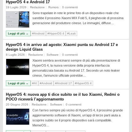
HyperOS 4 e Android 17
REALME
19 Luglio 2026
Redazione
Rumors
0 commenti
RUMORS
Sono trapelate in rete le prime foto di un dispositivo reale che
sarebbe il prossimo Xiaomi MIX Fold 5, il pieghevole di prossima
SAMSUNG
generazione del produttore cinese. Le immagini, diffuse…
SICUREZZA
Leggi di più →
#Android
#HyperOS 4
#Leak
SOFTWARE
HyperOS 4 in arrivo ad agosto: Xiaomi punta su Android 17 e
design Liquid Glass
SVILUPPARE ANDROID
8 Luglio 2026
Redazione
Software
0 commenti
XIAOMI
Xiaomi sembra avvicinarsi sempre di più alla presentazione di
HyperOS 4, la nuova versione della propria interfaccia
personalizzata basata su Android 17. Secondo un noto leaker
cinese, l’annuncio ufficiale potrebbe…
Leggi di più →
#AI
#Android
#Android 17
#HyperOS 4
HyperOS 4: nuova app ti dice subito se il tuo Xiaomi, Redmi o
POCO riceverà l’aggiornamento
20 Giugno 2026
Redazione
Software
0 commenti
Con l’arrivo sempre più vicino di HyperOS 4, il prossimo grande
aggiornamento software di Xiaomi, un’app di terze parti aiuta a
scoprire subito se il proprio dispositivo sarà compatibile.
MemeOS…