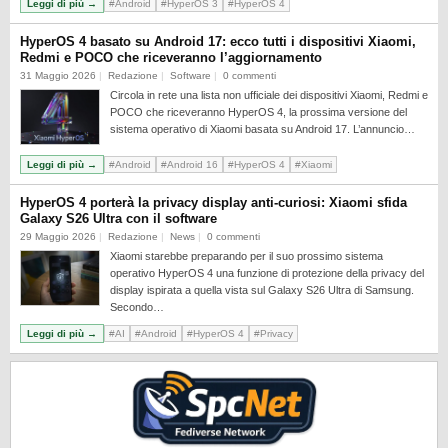
Leggi di più →
#Android
#HyperOS 3
#HyperOS 4
HyperOS 4 basato su Android 17: ecco tutti i dispositivi Xiaomi,
Redmi e POCO che riceveranno l’aggiornamento
31 Maggio 2026
Redazione
Software
0 commenti
Circola in rete una lista non ufficiale dei dispositivi Xiaomi, Redmi e
POCO che riceveranno HyperOS 4, la prossima versione del
sistema operativo di Xiaomi basata su Android 17. L’annuncio…
Leggi di più →
#Android
#Android 16
#HyperOS 4
#Xiaomi
HyperOS 4 porterà la privacy display anti-curiosi: Xiaomi sfida
Galaxy S26 Ultra con il software
29 Maggio 2026
Redazione
News
0 commenti
Xiaomi starebbe preparando per il suo prossimo sistema
operativo HyperOS 4 una funzione di protezione della privacy del
display ispirata a quella vista sul Galaxy S26 Ultra di Samsung.
Secondo…
Leggi di più →
#AI
#Android
#HyperOS 4
#Privacy