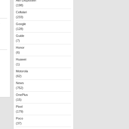
Altri Dispositivi
(198)
Cellulari
(233)
Google
(128)
Guide
(7)
Honor
(6)
Huawei
(1)
Motorola
(62)
News
(752)
OnePlus
(15)
Pixel
(179)
Poco
(37)