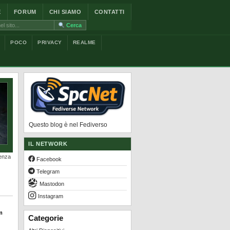
E
FORUM
CHI SIAMO
CONTATTI
Cerca
POCO
PRIVACY
REALME
Questo blog è nel Fediverso
IL NETWORK
senza
Facebook
Telegram
Mastodon
Instagram
m
Categorie