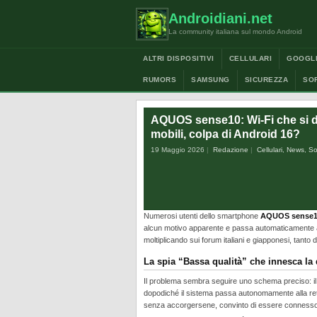
Androidiani.net
La community italiana sul mondo Android
ALTRI DISPOSITIVI
CELLULARI
GOOGL
RUMORS
SAMSUNG
SICUREZZA
SO
AQUOS sense10: Wi-Fi che si di
mobili, colpa di Android 16?
19 Maggio 2026
Redazione
Cellulari
,
News
,
So
Numerosi utenti dello smartphone
AQUOS sense
alcun motivo apparente e passa automaticamente al
moltiplicando sui forum italiani e giapponesi, tanto
La spia “Bassa qualità” che innesca la
Il problema sembra seguire uno schema preciso: il 
dopodiché il sistema passa autonomamente alla ret
senza accorgersene, convinto di essere connesso 