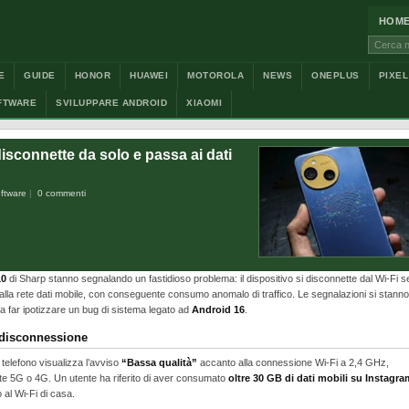
HOM
Cerca:
E
GUIDE
HONOR
HUAWEI
MOTOROLA
NEWS
ONEPLUS
PIXEL
FTWARE
SVILUPPARE ANDROID
XIAOMI
sconnette da solo e passa ai dati
ftware
0 commenti
10
di Sharp stanno segnalando un fastidioso problema: il dispositivo si disconnette dal Wi-Fi 
la rete dati mobile, con conseguente consumo anomalo di traffico. Le segnalazioni si stanno
 da far ipotizzare un bug di sistema legato ad
Android 16
.
 disconnessione
telefono visualizza l’avviso
“Bassa qualità”
accanto alla connessione Wi-Fi a 2,4 GHz,
e 5G o 4G. Un utente ha riferito di aver consumato
oltre 30 GB di dati mobili su Instagra
al Wi-Fi di casa.