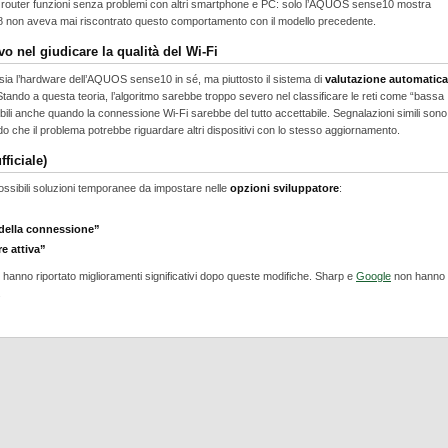
esso router funzioni senza problemi con altri smartphone e PC: solo l’AQUOS sense10 mostra
e8 non aveva mai riscontrato questo comportamento con il modello precedente.
o nel giudicare la qualità del Wi-Fi
n sia l’hardware dell’AQUOS sense10 in sé, ma piuttosto il sistema di
valutazione automatica
Stando a questa teoria, l’algoritmo sarebbe troppo severo nel classificare le reti come “bassa
obili anche quando la connessione Wi-Fi sarebbe del tutto accettabile. Segnalazioni simili sono
che il problema potrebbe riguardare altri dispositivi con lo stesso aggiornamento.
ficiale)
ssibili soluzioni temporanee da impostare nelle
opzioni sviluppatore
:
 della connessione”
e attiva”
nti hanno riportato miglioramenti significativi dopo queste modifiche. Sharp e
Google
non hanno
.