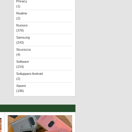
Privacy
(1)
Realme
(2)
Rumors
(376)
Samsung
(243)
Sicurezza
(4)
Software
(214)
Sviluppare Android
(2)
Xiaomi
(196)