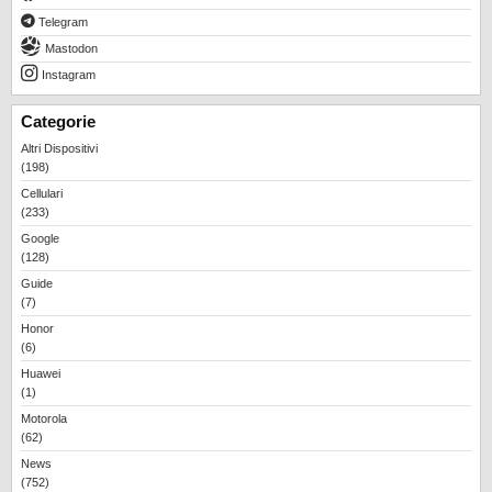
REALME
Telegram
RUMORS
Mastodon
Instagram
SAMSUNG
SICUREZZA
Categorie
Altri Dispositivi
SOFTWARE
(198)
SVILUPPARE ANDROID
Cellulari
(233)
XIAOMI
Google
(128)
Guide
(7)
Honor
(6)
Huawei
(1)
Motorola
(62)
News
(752)