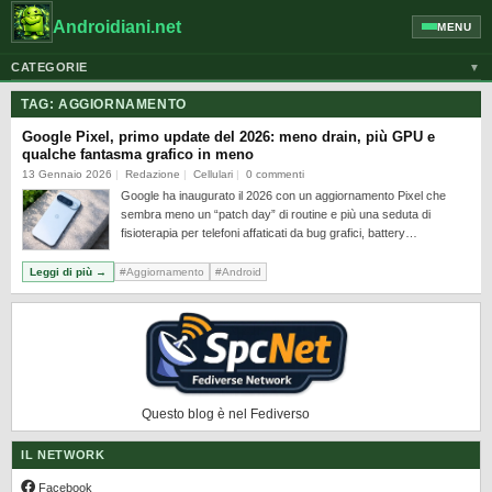
Androidiani.net
MENU
CATEGORIE
▼
ALTRI DISPOSITIVI
TAG:
AGGIORNAMENTO
CELLULARI
Google Pixel, primo update del 2026: meno drain, più GPU e
qualche fantasma grafico in meno
GOOGLE
13 Gennaio 2026
Redazione
Cellulari
0 commenti
Google ha inaugurato il 2026 con un aggiornamento Pixel che
GUIDE
sembra meno un “patch day” di routine e più una seduta di
HONOR
fisioterapia per telefoni affaticati da bug grafici, battery…
HUAWEI
Leggi di più →
#Aggiornamento
#Android
MOTOROLA
NEWS
ONEPLUS
PIXEL
Questo blog è nel Fediverso
POCO
IL NETWORK
PRIVACY
Facebook