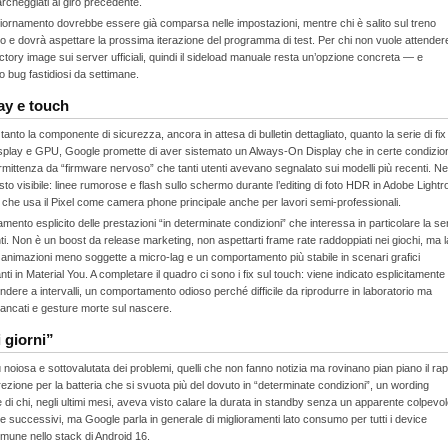
archeggiati al giro precedente.
aggiornamento dovrebbe essere già comparsa nelle impostazioni, mentre chi è salito sul treno
o e dovrà aspettare la prossima iterazione del programma di test. Per chi non vuole attendere
ctory image sui server ufficiali, quindi il sideload manuale resta un’opzione concreta — e
ro bug fastidiosi da settimane.
ay e touch
anto la componente di sicurezza, ancora in attesa di bulletin dettagliato, quanto la serie di fix
 display e GPU, Google promette di aver sistemato un Always-On Display che in certe condizio
rmittenza da “firmware nervoso” che tanti utenti avevano segnalato sui modelli più recenti. Ne
sto visibile: linee rumorose e flash sullo schermo durante l’editing di foto HDR in Adobe Light
i che usa il Pixel come camera phone principale anche per lavori semi‑professionali.
amento esplicito delle prestazioni “in determinate condizioni” che interessa in particolare la se
ti. Non è un boost da release marketing, non aspettarti frame rate raddoppiati nei giochi, ma l
 animazioni meno soggette a micro‑lag e un comportamento più stabile in scenari grafici
ti in Material You. A completare il quadro ci sono i fix sul touch: viene indicato esplicitamente
ndere a intervalli, un comportamento odioso perché difficile da riprodurre in laboratorio ma
mancati e gesture morte sul nascere.
i giorni”
 noiosa e sottovalutata dei problemi, quelli che non fanno notizia ma rovinano pian piano il ra
orrezione per la batteria che si svuota più del dovuto in “determinate condizioni”, un wording
i chi, negli ultimi mesi, aveva visto calare la durata in standby senza un apparente colpevol
8 e successivi, ma Google parla in generale di miglioramenti lato consumo per tutti i device
omune nello stack di Android 16.