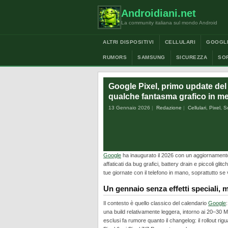
Androidiani.net
La community italiana sul mondo Android
ALTRI DISPOSITIVI
CELLULARI
GOOGL
RUMORS
SAMSUNG
SICUREZZA
SO
Google Pixel, primo update del
qualche fantasma grafico in m
13 Gennaio 2026
Redazione
Cellulari
,
Pixel
,
S
Google
ha inaugurato il 2026 con un aggiornamen
affaticati da bug grafici, battery drain e piccoli gli
tue giornate con il telefono in mano, soprattutto se
Un gennaio senza effetti speciali, ma
Il contesto è quello classico del calendario
Google
una build relativamente leggera, intorno ai 20–30
esclusi fa rumore quanto il changelog: il rollout rig