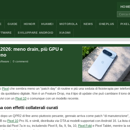
HOM
Cerca:
E
GUIDE
HONOR
HUAWEI
MOTOROLA
NEWS
ONEPLUS
PIXEL
FTWARE
SVILUPPARE ANDROID
XIAOMI
 2026: meno drain, più GPU e
eno
oftware
0 commenti
to
Pixel
che sembra meno un “patch day” di routine e più una seduta di fisioterapia per telefoni
tch da quotidiano digitale. Non è un Feature Drop, ma il tipo di update che può cambiare il tono d
 vivi con un
Pixel 10
o comunque con un modello recente.
 con effetti collaterali curati
: dopo un QPR2 di fine anno piuttosto pesante, gennaio arriva come patch “di manutenzione”,
 MB su
Pixel 10
Pro XL e simili, distribuita via OTA ai modelli supportati con Android 16. La lista d
uarda dal Pixel 7a in su, includendo Pixel 8, 8a, 9, 9a, 10,
Pixel Fold
e Pixel Tablet, mentre la se