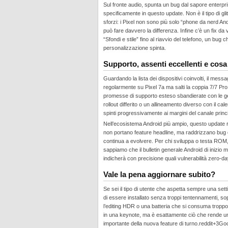
Sul fronte audio, spunta un bug dal sapore enterpri
specificamente in questo update. Non è il tipo di g
sforzi: i Pixel non sono più solo “phone da nerd An
può fare davvero la differenza. Infine c’è un fix da
“Sfondi e stile” fino al riavvio del telefono, un bu
personalizzazione spinta.
Supporto, assenti eccellenti e cosa
Guardando la lista dei dispositivi coinvolti, il messag
regolarmente su Pixel 7a ma salti la coppia 7/7 Pro e
promesse di supporto esteso sbandierate con le gen
rollout differito o un allineamento diverso con il ca
spinti progressivamente ai margini del canale princ
Nell’ecosistema Android più ampio, questo update r
non portano feature headline, ma raddrizzano bug di
continua a evolvere. Per chi sviluppa o testa ROM,
sappiamo che il bulletin generale Android di inizio 
indicherà con precisione quali vulnerabilità zero‑day
Vale la pena aggiornare subito?
Se sei il tipo di utente che aspetta sempre una set
di essere installato senza troppi tentennamenti, so
l’editing HDR o una batteria che si consuma troppo
in una keynote, ma è esattamente ciò che rende un 
importante della nuova feature di turno.reddit+3​Goo