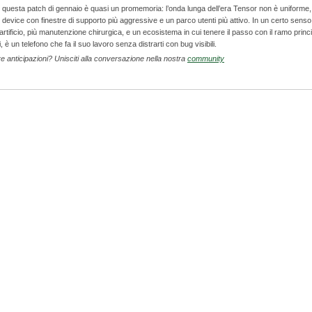
, questa patch di gennaio è quasi un promemoria: l’onda lunga dell’era Tensor non è uniforme, 
 device con finestre di supporto più aggressive e un parco utenti più attivo. In un certo senso
artificio, più manutenzione chirurgica, e un ecosistema in cui tenere il passo con il ramo princ
 è un telefono che fa il suo lavoro senza distrarti con bug visibili.
re anticipazioni? Unisciti alla conversazione nella nostra
community