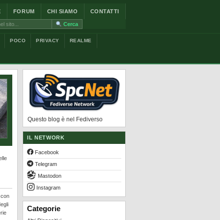
E
FORUM
CHI SIAMO
CONTATTI
Cerca
POCO
PRIVACY
REALME
Questo blog è nel Fediverso
IL NETWORK
Facebook
elle
Telegram
Mastodon
Instagram
 con
egli
Categorie
rie