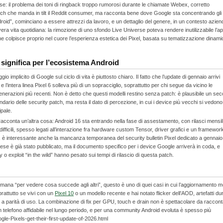
se: il problema dei toni di ringback troppo rumorosi durante le chiamate Webex, corretto
litch che manda in tilt il Reddit consumer, ma racconta bene dove Google sta concentrando gli
droid”, cominciano a essere attrezzi da lavoro, e un dettaglio del genere, in un contesto azien
 vera vita quotidiana: la rimozione di uno sfondo Live Universe poteva rendere inutilizzabile l’a
g che colpisce proprio nel cuore l’esperienza estetica dei Pixel, basata su tematizzazione dinami
 significa per l’ecosistema Android
gio implicito di Google sul ciclo di vita è piuttosto chiaro. Il fatto che l’update di gennaio arrivi
 l’intera linea Pixel 6 solleva più di un sopracciglio, soprattutto per chi segue da vicino le
erazioni più recenti. Non è detto che questi modelli restino senza patch: è plausibile un se
lendario delle security patch, ma resta il dato di percezione, in cui i device più vecchi si vedono
ipale.
acconta un’altra cosa: Android 16 sta entrando nella fase di assestamento, con rilasci mensil
fficili, spesso legati all’interazione fra hardware custom Tensor, driver grafici e un framewor
 è interessante anche la mancanza temporanea del security bulletin Pixel dedicato a gennaio
mese è già stato pubblicato, ma il documento specifico per i device Google arriverà in coda, e
 o exploit “in the wild” hanno pesato sui tempi di rilascio di questa patch.
timana “per vedere cosa succede agli altri”, questo è uno di quei casi in cui l’aggiornamento m
prattutto se vivi con un
Pixel 10
o un modello recente e hai notato flicker dell’AOD, artefatti du
 a parità di uso. La combinazione di fix per GPU, touch e drain non è spettacolare da raccon
telefono affidabile nel lungo periodo, e per una community Android evoluta è spesso più
gle-Pixels-get-their-first-update-of-2026.html​