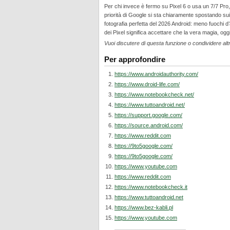
Per chi invece è fermo su Pixel 6 o usa un 7/7 Pro
priorità di Google si sta chiaramente spostando sui
fotografia perfetta del 2026 Android: meno fuochi d’
dei Pixel significa accettare che la vera magia, oggi,
Vuoi discutere di questa funzione o condividere alt
Per approfondire
https://www.androidauthority.com/
https://www.droid-life.com/
https://www.notebookcheck.net/
https://www.tuttoandroid.net/
https://support.google.com/
https://source.android.com/
https://www.reddit.com
https://9to5google.com/
https://9to5google.com/
https://www.youtube.com
https://www.reddit.com
https://www.notebookcheck.it
https://www.tuttoandroid.net
https://www.bez-kabli.pl
https://www.youtube.com