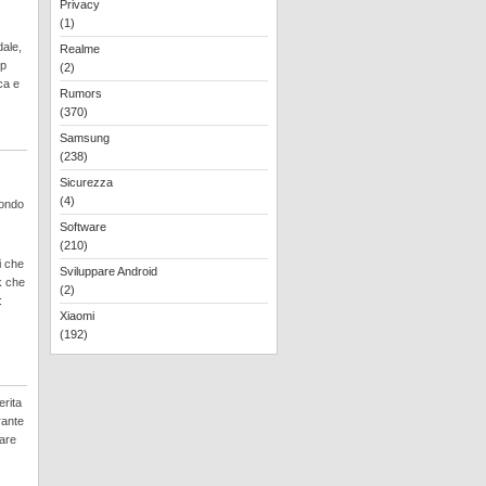
Privacy
(1)
dale,
Realme
pp
(2)
ca e
Rumors
(370)
Samsung
(238)
Sicurezza
(4)
condo
Software
(210)
i che
Sviluppare Android
k che
(2)
:
Xiaomi
(192)
erita
rante
tare