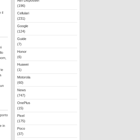
Altri Dispositivi
(196)
 il
Cellulari
(231)
Google
(124)
Guide
(7)
ni
Honor
llo
(6)
room,
Huawei
rie
(1)
a
Motorola
(60)
 un
News
(747)
OnePlus
(15)
pporto
Pixel
(175)
e in
Poco
(37)