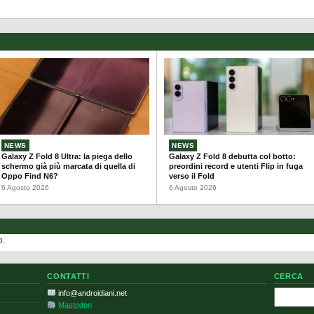
NEWS
NEWS
Galaxy Z Fold 8 Ultra: la piega dello
Galaxy Z Fold 8 debutta col botto:
schermo già più marcata di quella di
preordini record e utenti Flip in fuga
Oppo Find N6?
verso il Fold
6 Agosto 2026
6 Agosto 2026
o.
CONTATTI
CERCA
Cerca
info@androidiani.net
Mastodon