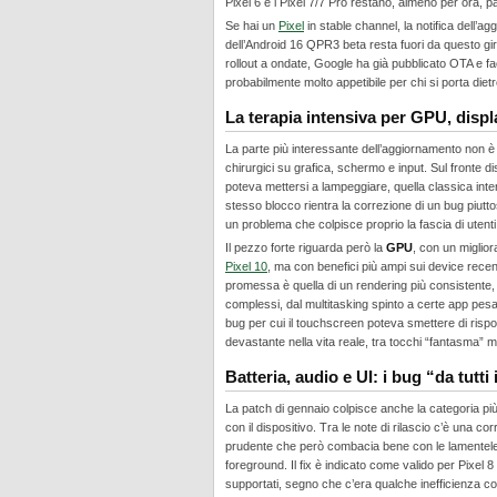
Pixel 6 e i Pixel 7/7 Pro restano, almeno per ora, p
Se hai un
Pixel
in stable channel, la notifica dell’
dell’Android 16 QPR3 beta resta fuori da questo gir
rollout a ondate, Google ha già pubblicato OTA e fa
probabilmente molto appetibile per chi si porta diet
La terapia intensiva per GPU, displ
La parte più interessante dell’aggiornamento non è t
chirurgici su grafica, schermo e input. Sul fronte
poteva mettersi a lampeggiare, quella classica inte
stesso blocco rientra la correzione di un bug piutto
un problema che colpisce proprio la fascia di utent
Il pezzo forte riguarda però la
GPU
, con un miglior
Pixel 10
, ma con benefici più ampi sui device recen
promessa è quella di un rendering più consistente,
complessi, dal multitasking spinto a certe app pesan
bug per cui il touchscreen poteva smettere di rispo
devastante nella vita reale, tra tocchi “fantasma” 
Batteria, audio e UI: i bug “da tutti 
La patch di gennaio colpisce anche la categoria più
con il dispositivo. Tra le note di rilascio c’è una c
prudente che però combacia bene con le lamentele d
foreground. Il fix è indicato come valido per Pixel 
supportati, segno che c’era qualche inefficienza c