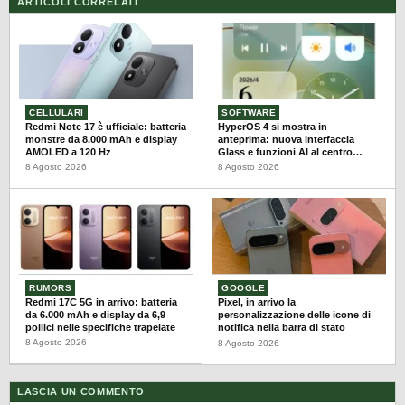
ARTICOLI CORRELATI
CELLULARI
SOFTWARE
Redmi Note 17 è ufficiale: batteria
HyperOS 4 si mostra in
monstre da 8.000 mAh e display
anteprima: nuova interfaccia
AMOLED a 120 Hz
Glass e funzioni AI al centro
dell’aggiornamento
8 Agosto 2026
8 Agosto 2026
RUMORS
GOOGLE
Redmi 17C 5G in arrivo: batteria
Pixel, in arrivo la
da 6.000 mAh e display da 6,9
personalizzazione delle icone di
pollici nelle specifiche trapelate
notifica nella barra di stato
8 Agosto 2026
8 Agosto 2026
LASCIA UN COMMENTO