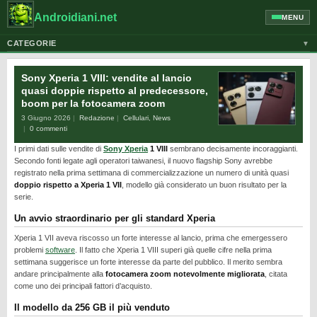
Androidiani.net
MENU
CATEGORIE
▼
ALTRI DISPOSITIVI
Sony Xperia 1 VIII: vendite al lancio
CELLULARI
quasi doppie rispetto al predecessore,
boom per la fotocamera zoom
GOOGLE
3 Giugno 2026
Redazione
Cellulari
,
News
GUIDE
0 commenti
I primi dati sulle vendite di
Sony Xperia
1 VIII
sembrano decisamente incoraggianti.
HONOR
Secondo fonti legate agli operatori taiwanesi, il nuovo flagship Sony avrebbe
HUAWEI
registrato nella prima settimana di commercializzazione un numero di unità quasi
doppio rispetto a Xperia 1 VII
, modello già considerato un buon risultato per la
MOTOROLA
serie.
NEWS
Un avvio straordinario per gli standard Xperia
ONEPLUS
Xperia 1 VII aveva riscosso un forte interesse al lancio, prima che emergessero
problemi
software
. Il fatto che Xperia 1 VIII superi già quelle cifre nella prima
PIXEL
settimana suggerisce un forte interesse da parte del pubblico. Il merito sembra
andare principalmente alla
fotocamera zoom notevolmente migliorata
, citata
POCO
come uno dei principali fattori d’acquisto.
PRIVACY
Il modello da 256 GB il più venduto