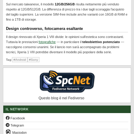
REALME
Sul mercato taiwanese, il modello
12GB/256GB
risulta nettamente più venduto
rispetto al 12GB/512GB. La differenza di prezzo tra i due tagli scoraggia l’acquisto
RUMORS
del taglio superiore. La versione SIM-free include anche varianti con 16GB di RAM e
fino a 1TB di storage.
SAMSUNG
Design controverso, fotocamera esaltante
SICUREZZA
Il design rinnovato di Xperia 1 VIII divide: le opinioni sull’estetica sono contrastanti.
SOFTWARE
Tuttavia le prestazioni
fotografiche
— in particolare il
teleobiettivo potenziato
—
raccolgono consensi unanimi. Se il lancio non sarà accompagnato da problemi
SVILUPPARE ANDROID
tecnici, Xperia 1 VIII potrebbe diventare il modello più popolare della serie.
XIAOMI
Tag:
#Android
#Sony
Questo blog è nel Fediverso
IL NETWORK
Facebook
Telegram
Mastodon