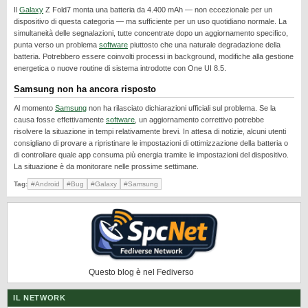
REALME
Il
Galaxy
Z Fold7 monta una batteria da 4.400 mAh — non eccezionale per un
dispositivo di questa categoria — ma sufficiente per un uso quotidiano normale. La
RUMORS
simultaneità delle segnalazioni, tutte concentrate dopo un aggiornamento specifico,
punta verso un problema
software
piuttosto che una naturale degradazione della
SAMSUNG
batteria. Potrebbero essere coinvolti processi in background, modifiche alla gestione
energetica o nuove routine di sistema introdotte con One UI 8.5.
SICUREZZA
Samsung non ha ancora risposto
SOFTWARE
Al momento
Samsung
non ha rilasciato dichiarazioni ufficiali sul problema. Se la
SVILUPPARE ANDROID
causa fosse effettivamente
software
, un aggiornamento correttivo potrebbe
risolvere la situazione in tempi relativamente brevi. In attesa di notizie, alcuni utenti
XIAOMI
consigliano di provare a ripristinare le impostazioni di ottimizzazione della batteria o
di controllare quale app consuma più energia tramite le impostazioni del dispositivo.
La situazione è da monitorare nelle prossime settimane.
Tag:
#Android
#Bug
#Galaxy
#Samsung
Questo blog è nel Fediverso
IL NETWORK