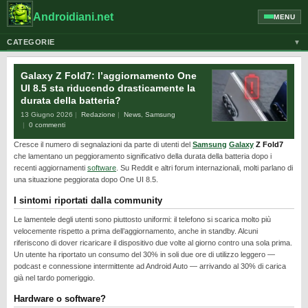
Androidiani.net
MENU
CATEGORIE
▼
ALTRI DISPOSITIVI
Galaxy Z Fold7: l’aggiornamento One
CELLULARI
UI 8.5 sta riducendo drasticamente la
durata della batteria?
GOOGLE
13 Giugno 2026
Redazione
News
,
Samsung
GUIDE
0 commenti
Cresce il numero di segnalazioni da parte di utenti del
Samsung
Galaxy
Z Fold7
HONOR
che lamentano un peggioramento significativo della durata della batteria dopo i
HUAWEI
recenti aggiornamenti
software
. Su Reddit e altri forum internazionali, molti parlano di
una situazione peggiorata dopo One UI 8.5.
MOTOROLA
I sintomi riportati dalla community
NEWS
Le lamentele degli utenti sono piuttosto uniformi: il telefono si scarica molto più
ONEPLUS
velocemente rispetto a prima dell’aggiornamento, anche in standby. Alcuni
riferiscono di dover ricaricare il dispositivo due volte al giorno contro una sola prima.
PIXEL
Un utente ha riportato un consumo del 30% in soli due ore di utilizzo leggero —
podcast e connessione intermittente ad Android Auto — arrivando al 30% di carica
POCO
già nel tardo pomeriggio.
PRIVACY
Hardware o software?