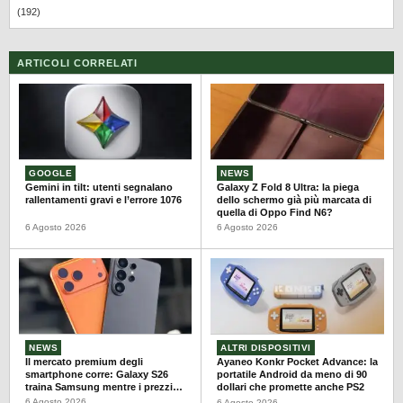
(192)
ARTICOLI CORRELATI
GOOGLE
NEWS
Gemini in tilt: utenti segnalano
Galaxy Z Fold 8 Ultra: la piega
rallentamenti gravi e l’errore 1076
dello schermo già più marcata di
quella di Oppo Find N6?
6 Agosto 2026
6 Agosto 2026
NEWS
ALTRI DISPOSITIVI
Il mercato premium degli
Ayaneo Konkr Pocket Advance: la
smartphone corre: Galaxy S26
portatile Android da meno di 90
traina Samsung mentre i prezzi
dollari che promette anche PS2
salgono
6 Agosto 2026
6 Agosto 2026