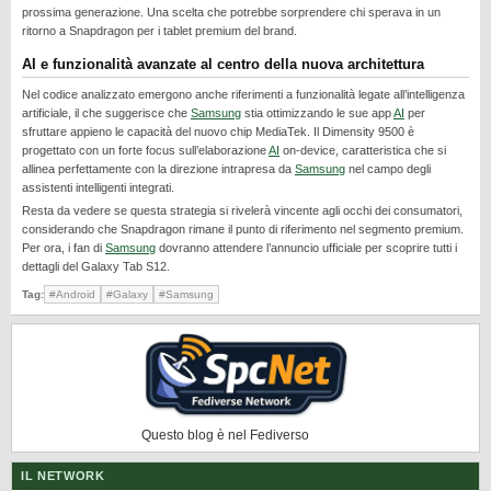
prossima generazione. Una scelta che potrebbe sorprendere chi sperava in un
REALME
ritorno a Snapdragon per i tablet premium del brand.
RUMORS
AI e funzionalità avanzate al centro della nuova architettura
SAMSUNG
Nel codice analizzato emergono anche riferimenti a funzionalità legate all’intelligenza
artificiale, il che suggerisce che
Samsung
stia ottimizzando le sue app
AI
per
SICUREZZA
sfruttare appieno le capacità del nuovo chip MediaTek. Il Dimensity 9500 è
SOFTWARE
progettato con un forte focus sull’elaborazione
AI
on-device, caratteristica che si
allinea perfettamente con la direzione intrapresa da
Samsung
nel campo degli
SVILUPPARE ANDROID
assistenti intelligenti integrati.
Resta da vedere se questa strategia si rivelerà vincente agli occhi dei consumatori,
XIAOMI
considerando che Snapdragon rimane il punto di riferimento nel segmento premium.
Per ora, i fan di
Samsung
dovranno attendere l’annuncio ufficiale per scoprire tutti i
dettagli del Galaxy Tab S12.
Tag:
#Android
#Galaxy
#Samsung
Questo blog è nel Fediverso
IL NETWORK