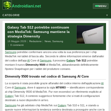
Androidiani.net
MENU
CATEGORIE
▼
ALTRI DISPOSITIVI
Galaxy Tab S12 potrebbe continuare
CELLULARI
con MediaTek: Samsung mantiene la
strategia Dimensity
GOOGLE
16 Maggio 2026
Redazione
News
,
Samsung
GUIDE
0 commenti
Samsung
potrebbe confermare ancora una volta la sua preferenza per i chip
HONOR
MediaTek nei tablet di fascia alta. Secondo le ultime informazioni emerse dall’analisi
HUAWEI
del codice dell’app
AI
Core di
Samsung
, il prossimo
Galaxy
Tab S12
potrebbe
montare il nuovo
Dimensity 9500
di MediaTek, abbandonando definitivamente
MOTOROLA
l’ipotesi Snapdragon per i tablet del produttore coreano.
NEWS
Dimensity 9500 trovato nel codice di Samsung AI Core
ONEPLUS
La scoperta è stata possibile grazie all’analisi del codice interno dell’applicazione
AI
Core di
Samsung
, dove è apparsa la sigla
MT6993
— identificatore corrispondente
PIXEL
al chip Dimensity 9500 di MediaTek. Pur non essendoci un riferimento esplicito al
Galaxy
Tab S12, il contesto suggerisce fortemente che si tratti di configurazioni
POCO
destinate a nuovi dispositivi in arrivo.
Samsung
ha già adottato chip MediaTek sui
Galaxy
Tab S10 e S11, e stando a
PRIVACY
queste nuove informazioni la tendenza sembra destinata a proseguire anche con la