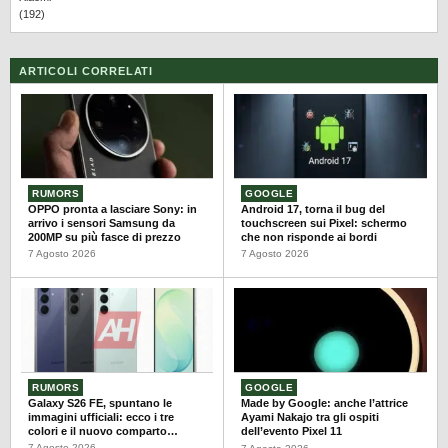
(192)
ARTICOLI CORRELATI
RUMORS
GOOGLE
OPPO pronta a lasciare Sony: in
Android 17, torna il bug del
arrivo i sensori Samsung da
touchscreen sui Pixel: schermo
200MP su più fasce di prezzo
che non risponde ai bordi
7 Agosto 2026
7 Agosto 2026
RUMORS
GOOGLE
Galaxy S26 FE, spuntano le
Made by Google: anche l’attrice
immagini ufficiali: ecco i tre
Ayami Nakajo tra gli ospiti
colori e il nuovo comparto
dell’evento Pixel 11
fotografico
7 Agosto 2026