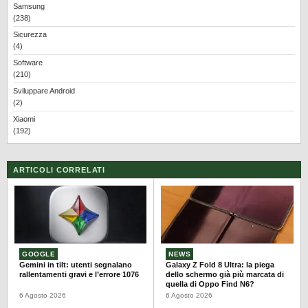
Samsung
(238)
Sicurezza
(4)
Software
(210)
Sviluppare Android
(2)
Xiaomi
(192)
ARTICOLI CORRELATI
GOOGLE
NEWS
Gemini in tilt: utenti segnalano
Galaxy Z Fold 8 Ultra: la piega
rallentamenti gravi e l’errore 1076
dello schermo già più marcata di
quella di Oppo Find N6?
6 Agosto 2026
6 Agosto 2026