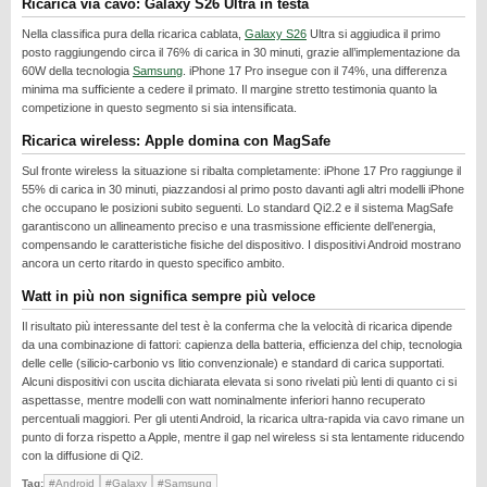
Ricarica via cavo: Galaxy S26 Ultra in testa
REALME
Nella classifica pura della ricarica cablata,
Galaxy S26
Ultra si aggiudica il primo
RUMORS
posto raggiungendo circa il 76% di carica in 30 minuti, grazie all’implementazione da
60W della tecnologia
Samsung
. iPhone 17 Pro insegue con il 74%, una differenza
SAMSUNG
minima ma sufficiente a cedere il primato. Il margine stretto testimonia quanto la
competizione in questo segmento si sia intensificata.
SICUREZZA
Ricarica wireless: Apple domina con MagSafe
SOFTWARE
Sul fronte wireless la situazione si ribalta completamente: iPhone 17 Pro raggiunge il
SVILUPPARE ANDROID
55% di carica in 30 minuti, piazzandosi al primo posto davanti agli altri modelli iPhone
che occupano le posizioni subito seguenti. Lo standard Qi2.2 e il sistema MagSafe
XIAOMI
garantiscono un allineamento preciso e una trasmissione efficiente dell’energia,
compensando le caratteristiche fisiche del dispositivo. I dispositivi Android mostrano
ancora un certo ritardo in questo specifico ambito.
Watt in più non significa sempre più veloce
Il risultato più interessante del test è la conferma che la velocità di ricarica dipende
da una combinazione di fattori: capienza della batteria, efficienza del chip, tecnologia
delle celle (silicio-carbonio vs litio convenzionale) e standard di carica supportati.
Alcuni dispositivi con uscita dichiarata elevata si sono rivelati più lenti di quanto ci si
aspettasse, mentre modelli con watt nominalmente inferiori hanno recuperato
percentuali maggiori. Per gli utenti Android, la ricarica ultra-rapida via cavo rimane un
punto di forza rispetto a Apple, mentre il gap nel wireless si sta lentamente riducendo
con la diffusione di Qi2.
Tag:
#Android
#Galaxy
#Samsung