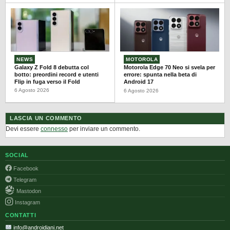
NEWS
MOTOROLA
Galaxy Z Fold 8 debutta col
Motorola Edge 70 Neo si svela per
botto: preordini record e utenti
errore: spunta nella beta di
Flip in fuga verso il Fold
Android 17
6 Agosto 2026
6 Agosto 2026
LASCIA UN COMMENTO
Devi essere
connesso
per inviare un commento.
SOCIAL
Facebook
Telegram
Mastodon
Instagram
CONTATTI
info@androidiani.net