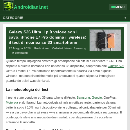
Androidiani.net
MENU
CATEGORIE
▼
ALTRI DISPOSITIVI
Galaxy S26 Ultra il più veloce con il
CELLULARI
cavo, iPhone 17 Pro domina il wireless:
il test di ricarica su 33 smartphone
GOOGLE
15 Maggio 2026
Redazione
Cellulari
,
News
,
Samsung
GUIDE
0 commenti
Quanto tempo impiegano davvero gli smartphone più diffusi a ricaricarsi? CNET ha
HONOR
risposto a questa domanda con un test su 33 dispositivi, scoprendo che
Galaxy S26
HUAWEI
Ultra e iPhone 17 Pro dominano rispettivamente la ricarica via cavo e quella
wireless, ma con dinamiche molto più articolate di quanto si possa immaginare
MOTOROLA
guardando solo i watt dichiarati.
NEWS
La metodologia del test
ONEPLUS
Il test è stato condotto su 33 smartphone di Apple,
Samsung
,
Google
, OnePlus,
Motorola
e altri brand. La metodologia simula un utilizzo reale: partendo da una
PIXEL
batteria sotto il 10%, ogni dispositivo viene collegato al caricabatterie per 30 minuti
— sia via cavo che in wireless — e si misura la percentuale di carica recuperata. Il
POCO
punteggio finale è una media dei due risultati, così da premiare chi eccelle in
entrambe le modalità.
PRIVACY