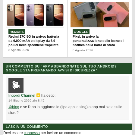
RUMORS
GOOGLE
Redmi 17C 5G in arrivo: batteria
Pixel, in arrivo la
da 6.000 mAh e display da 6,9
personalizzazione delle icone di
pollici nelle specifiche trapelate
notifica nella barra di stato
8 Agosto 2026
8 Agosto 2026
UN COMMENTO SU “
APP ABBANDONATE SUL TUO ANDROID?
GOOGLE STA PREPARANDO AVVISI DI SICUREZZA
”
Ingordi Channel
ha detto:
14 Giugno 2026 alle 8:45
@blog
e se l'app la aggiorno io (tipo app testing) o app mai stata sullo
store?
LASCIA UN COMMENTO
Devi essere
connesso
per inviare un commento.