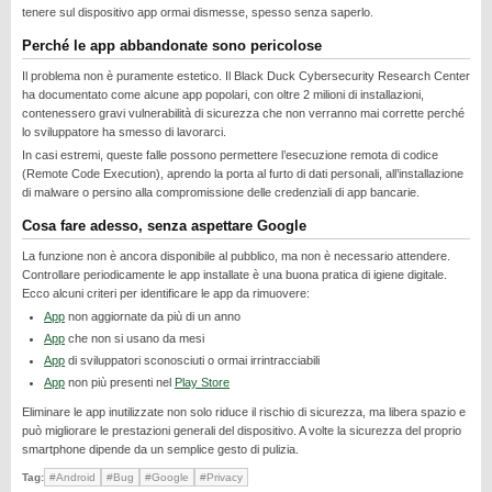
tenere sul dispositivo app ormai dismesse, spesso senza saperlo.
REALME
Perché le app abbandonate sono pericolose
RUMORS
Il problema non è puramente estetico. Il Black Duck Cybersecurity Research Center
SAMSUNG
ha documentato come alcune app popolari, con oltre 2 milioni di installazioni,
contenessero gravi vulnerabilità di sicurezza che non verranno mai corrette perché
SICUREZZA
lo sviluppatore ha smesso di lavorarci.
SOFTWARE
In casi estremi, queste falle possono permettere l’esecuzione remota di codice
(Remote Code Execution), aprendo la porta al furto di dati personali, all’installazione
SVILUPPARE ANDROID
di malware o persino alla compromissione delle credenziali di app bancarie.
XIAOMI
Cosa fare adesso, senza aspettare Google
La funzione non è ancora disponibile al pubblico, ma non è necessario attendere.
Controllare periodicamente le app installate è una buona pratica di igiene digitale.
Ecco alcuni criteri per identificare le app da rimuovere:
App
non aggiornate da più di un anno
App
che non si usano da mesi
App
di sviluppatori sconosciuti o ormai irrintracciabili
App
non più presenti nel
Play Store
Eliminare le app inutilizzate non solo riduce il rischio di sicurezza, ma libera spazio e
può migliorare le prestazioni generali del dispositivo. A volte la sicurezza del proprio
smartphone dipende da un semplice gesto di pulizia.
Tag:
#Android
#Bug
#Google
#Privacy