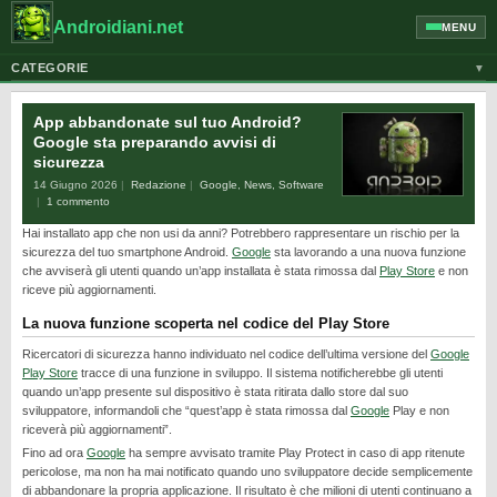
Androidiani.net
MENU
CATEGORIE
▼
ALTRI DISPOSITIVI
App abbandonate sul tuo Android?
CELLULARI
Google sta preparando avvisi di
sicurezza
GOOGLE
14 Giugno 2026
Redazione
Google
,
News
,
Software
GUIDE
1 commento
Hai installato app che non usi da anni? Potrebbero rappresentare un rischio per la
HONOR
sicurezza del tuo smartphone Android.
Google
sta lavorando a una nuova funzione
HUAWEI
che avviserà gli utenti quando un’app installata è stata rimossa dal
Play Store
e non
riceve più aggiornamenti.
MOTOROLA
La nuova funzione scoperta nel codice del Play Store
NEWS
Ricercatori di sicurezza hanno individuato nel codice dell’ultima versione del
Google
ONEPLUS
Play Store
tracce di una funzione in sviluppo. Il sistema notificherebbe gli utenti
quando un’app presente sul dispositivo è stata ritirata dallo store dal suo
PIXEL
sviluppatore, informandoli che “quest’app è stata rimossa dal
Google
Play e non
riceverà più aggiornamenti”.
POCO
Fino ad ora
Google
ha sempre avvisato tramite Play Protect in caso di app ritenute
pericolose, ma non ha mai notificato quando uno sviluppatore decide semplicemente
PRIVACY
di abbandonare la propria applicazione. Il risultato è che milioni di utenti continuano a