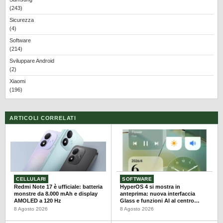
(243)
Sicurezza
(4)
Software
(214)
Sviluppare Android
(2)
Xiaomi
(196)
ARTICOLI CORRELATI
CELLULARI
SOFTWARE
Redmi Note 17 è ufficiale: batteria
HyperOS 4 si mostra in
monstre da 8.000 mAh e display
anteprima: nuova interfaccia
AMOLED a 120 Hz
Glass e funzioni AI al centro
dell’aggiornamento
8 Agosto 2026
8 Agosto 2026