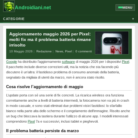
Androidiani.net
MENU
CATEGORIE
▼
ALTRI DISPOSITIVI
Aggiornamento maggio 2026 per Pixel:
CELLULARI
molti fix ma il problema batteria rimane
irrisolto
GOOGLE
10 Maggio 2026
Redazione
News
,
Pixel
0 commenti
GUIDE
Google
ha distribuito l’aggiornamento
software
di maggio 2026 per i dispositivi
Pixel
.
HONOR
Il pacchetto include diverse correzioni utili, ma la notizia che sta facendo più
discutere è un’altra: il fastidioso problema di consumo anomalo della batteria,
HUAWEI
segnalato da migliaia di utenti da marzo, non è ancora stato risolto.
MOTOROLA
Cosa risolve l’aggiornamento di maggio
NEWS
L’update porta con sé una serie di fix concreti. La ricarica wireless ora funziona
correttamente anche a livelli di batteria intermedi, la fotocamera non va più in crash
ONEPLUS
in modo casuale, e sono stati eliminati due problemi visivi fastidiosi: lo sfarfallio
bianco nella parte alta dello schermo e il congelamento dell’immagine. Risolto anche
PIXEL
un bug che bloccava la tastiera durante l’utilizzo di alcune app. I modelli interessati
comprendono
Pixel
7a e successivi, inclusi tablet e pieghevoli.
POCO
Il problema batteria persiste da marzo
PRIVACY