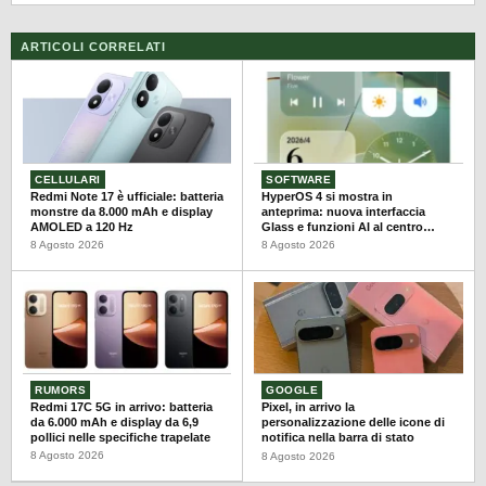
ARTICOLI CORRELATI
CELLULARI
SOFTWARE
Redmi Note 17 è ufficiale: batteria
HyperOS 4 si mostra in
monstre da 8.000 mAh e display
anteprima: nuova interfaccia
AMOLED a 120 Hz
Glass e funzioni AI al centro
dell’aggiornamento
8 Agosto 2026
8 Agosto 2026
RUMORS
GOOGLE
Redmi 17C 5G in arrivo: batteria
Pixel, in arrivo la
da 6.000 mAh e display da 6,9
personalizzazione delle icone di
pollici nelle specifiche trapelate
notifica nella barra di stato
8 Agosto 2026
8 Agosto 2026