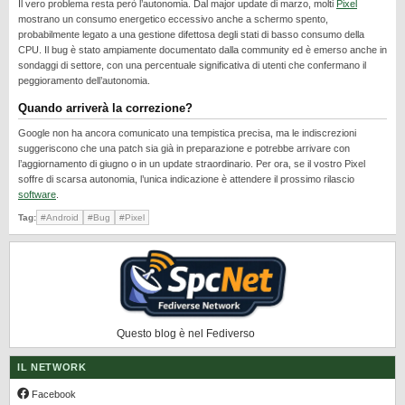
Il vero problema resta però l’autonomia. Dal major update di marzo, molti
Pixel
REALME
mostrano un consumo energetico eccessivo anche a schermo spento,
probabilmente legato a una gestione difettosa degli stati di basso consumo della
RUMORS
CPU. Il bug è stato ampiamente documentato dalla community ed è emerso anche in
sondaggi di settore, con una percentuale significativa di utenti che confermano il
SAMSUNG
peggioramento dell’autonomia.
SICUREZZA
Quando arriverà la correzione?
SOFTWARE
Google non ha ancora comunicato una tempistica precisa, ma le indiscrezioni
suggeriscono che una patch sia già in preparazione e potrebbe arrivare con
SVILUPPARE ANDROID
l’aggiornamento di giugno o in un update straordinario. Per ora, se il vostro Pixel
XIAOMI
soffre di scarsa autonomia, l’unica indicazione è attendere il prossimo rilascio
software
.
Tag:
#Android
#Bug
#Pixel
Questo blog è nel Fediverso
IL NETWORK
Facebook