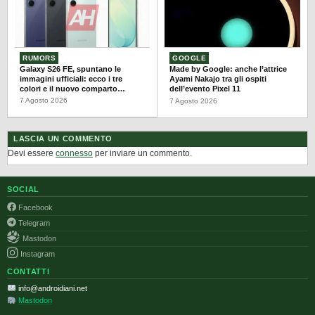
RUMORS
GOOGLE
Galaxy S26 FE, spuntano le
Made by Google: anche l’attrice
immagini ufficiali: ecco i tre
Ayami Nakajo tra gli ospiti
colori e il nuovo comparto
dell’evento Pixel 11
fotografico
7 Agosto 2026
7 Agosto 2026
LASCIA UN COMMENTO
Devi essere
connesso
per inviare un commento.
SOCIAL
Facebook
Telegram
Mastodon
Instagram
CONTATTI
info@androidiani.net
Mastodon