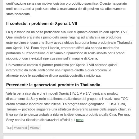
certificazione senza un motivo logistico o produttivo specifico. Questo ha portato
REALME
molti osservatori a ipotizzare che la manifattura del dispositivo sia effettivamente
RUMORS
stata ricollocata.
SAMSUNG
Il contesto: i problemi di Xperia 1 VII
La questione ha un peso particolare alla luce di quanto accaduto con Xperia 1 VII.
SICUREZZA
Quel modello era stato il primo della serie flagship ad affidarsi a un produttore
SOFTWARE
esterno cinese, dopo che Sony aveva chiuso la propria linea produttiva in Thailandia
con Xperia 1 VI. Poco dopo il lancio, emersero difetti alla scheda madre che
SVILUPPARE ANDROID
portarono a un’operazione di richiamo e riparazione di scala insolita per il brand
nipponico, con inevitabili ripercussioni sull’immagine di Xperia.
XIAOMI
Un eventuale cambio di partner produttivo per Xperia 1 VIII sarebbe quindi
interpretato da molti utenti come una risposta diretta a quei problemi, e
alimenterebbe le aspettative di una qualità costruttiva migliorata.
Precedenti: le generazioni prodotte in Thailandia
Vale la pena ricordare che i modelli Xperia 1 IV, 1 V e 1 VI venivano prodotti
direttamente da Sony nello stabilimento tailandese del gruppo, e i relativi test FCC
erano affidati a laboratori statunitensi. La progressione geografica — USA, Cina,
Taiwan — potrebbe suggerire una strategia di diversificazione della supply chain, in
linea con la tendenza globale a ridurre la dipendenza produttiva dalla Cina. Per ora,
Sony non ha rilasciato dichiarazioni ufficiali sul
tema
.
Tag:
#Android
#Sony