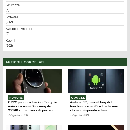
Sicurezza
(4)
Software
(212)
Sviluppare Android
(2)
Xiaomi
(192)
ARTICOLI CORRELATI
RUMORS
GOOGLE
OPPO pronta a lasciare Sony: in
Android 17, torna il bug del
arrivo i sensori Samsung da
touchscreen sui Pixel: schermo
200MP su più fasce di prezzo
che non risponde ai bordi
7 Agosto 2026
7 Agosto 2026