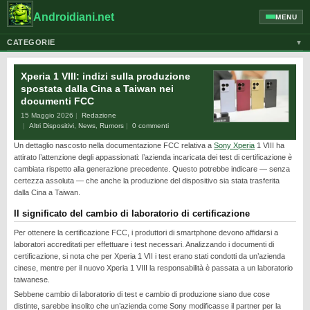
Androidiani.net
MENU
CATEGORIE
▼
ALTRI DISPOSITIVI
Xperia 1 VIII: indizi sulla produzione
CELLULARI
spostata dalla Cina a Taiwan nei
documenti FCC
GOOGLE
15 Maggio 2026
Redazione
GUIDE
Altri Dispositivi
,
News
,
Rumors
0 commenti
Un dettaglio nascosto nella documentazione FCC relativa a
Sony Xperia
1 VIII ha
HONOR
attirato l’attenzione degli appassionati: l’azienda incaricata dei test di certificazione è
HUAWEI
cambiata rispetto alla generazione precedente. Questo potrebbe indicare — senza
certezza assoluta — che anche la produzione del dispositivo sia stata trasferita
MOTOROLA
dalla Cina a Taiwan.
NEWS
Il significato del cambio di laboratorio di certificazione
ONEPLUS
Per ottenere la certificazione FCC, i produttori di smartphone devono affidarsi a
laboratori accreditati per effettuare i test necessari. Analizzando i documenti di
PIXEL
certificazione, si nota che per Xperia 1 VII i test erano stati condotti da un’azienda
cinese, mentre per il nuovo Xperia 1 VIII la responsabilità è passata a un laboratorio
POCO
taiwanese.
Sebbene cambio di laboratorio di test e cambio di produzione siano due cose
PRIVACY
distinte, sarebbe insolito che un’azienda come Sony modificasse il partner per la