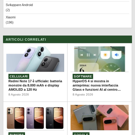
Sviluppare Android
(2)
Xiaomi
(196)
ARTICOLI CORRELATI
CELLULARI
SOFTWARE
Redmi Note 17 è ufficiale: batteria
HyperOS 4 si mostra in
monstre da 8.000 mAh e display
anteprima: nuova interfaccia
AMOLED a 120 Hz
Glass e funzioni AI al centro
dell’aggiornamento
8 Agosto 2026
8 Agosto 2026
RUMORS
GOOGLE