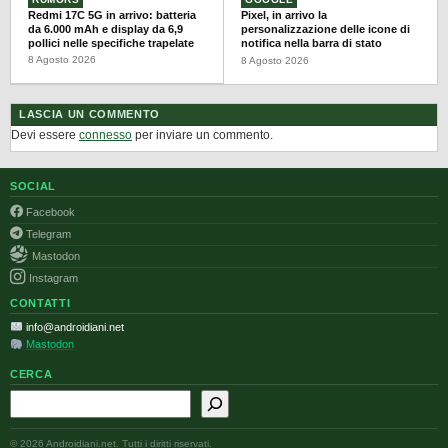
Redmi 17C 5G in arrivo: batteria
Pixel, in arrivo la
da 6.000 mAh e display da 6,9
personalizzazione delle icone di
pollici nelle specifiche trapelate
notifica nella barra di stato
8 Agosto 2026
8 Agosto 2026
LASCIA UN COMMENTO
Devi essere
connesso
per inviare un commento.
SOCIAL
Facebook
Telegram
Mastodon
Instagram
CONTATTI
info@androidiani.net
Mastodon
CERCA
Cerca
© 2026 Androidiani.net. Tutti i diritti riservati.