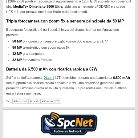
(1268×2756
pixel
) e frequenza di aggiornamento a 120 Hz. Al suo interno troviamo il
REALME
chip
MediaTek Dimensity 8500 Ultra
, abbinato a memorie LPDDR5X e storage
UFS 4.1, per prestazioni di alto livello nella fascia media.
RUMORS
Tripla fotocamera con zoom 5x e sensore principale da 50 MP
SAMSUNG
Il comparto fotografico è tra i punti di forza del dispositivo. La configurazione
SICUREZZA
prevede:
50 MP
principale con sensore Light Fusion 800 e apertura f/1.77
SOFTWARE
50 MP
teleobiettivo con zoom ottico 5x
SVILUPPARE ANDROID
12 MP
grandangolare
32 MP
fotocamera frontale
XIAOMI
Batteria da 6.500 mAh con ricarica rapida a 67W
Sul fronte dell’autonomia,
Xiaomi
17T dovrebbe montare una batteria da
6.500 mAh
con supporto alla ricarica rapida cablata a 67W. Una dotazione generosa che
promette un’ottima durata nella vita quotidiana. La presentazione ufficiale è attesa
entro il prossimo mese.
Tag:
#Android
#Leak
#Xiaomi 17T