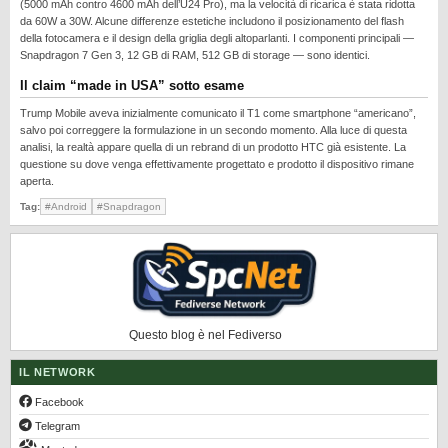
(5000 mAh contro 4600 mAh dell’U24 Pro), ma la velocità di ricarica è stata ridotta
REALME
da 60W a 30W. Alcune differenze estetiche includono il posizionamento del flash
della fotocamera e il design della griglia degli altoparlanti. I componenti principali —
RUMORS
Snapdragon 7 Gen 3, 12 GB di RAM, 512 GB di storage — sono identici.
SAMSUNG
Il claim “made in USA” sotto esame
SICUREZZA
Trump Mobile aveva inizialmente comunicato il T1 come smartphone “americano”,
salvo poi correggere la formulazione in un secondo momento. Alla luce di questa
SOFTWARE
analisi, la realtà appare quella di un rebrand di un prodotto HTC già esistente. La
questione su dove venga effettivamente progettato e prodotto il dispositivo rimane
SVILUPPARE ANDROID
aperta.
XIAOMI
Tag:
#Android
#Snapdragon
Questo blog è nel Fediverso
IL NETWORK
Facebook
Telegram