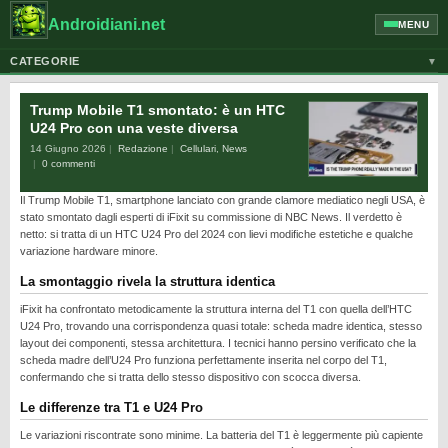
Androidiani.net
MENU
CATEGORIE
▼
ALTRI DISPOSITIVI
Trump Mobile T1 smontato: è un HTC
CELLULARI
U24 Pro con una veste diversa
14 Giugno 2026
Redazione
Cellulari
,
News
GOOGLE
0 commenti
GUIDE
Il Trump Mobile T1, smartphone lanciato con grande clamore mediatico negli USA, è
HONOR
stato smontato dagli esperti di iFixit su commissione di NBC News. Il verdetto è
netto: si tratta di un HTC U24 Pro del 2024 con lievi modifiche estetiche e qualche
HUAWEI
variazione hardware minore.
MOTOROLA
La smontaggio rivela la struttura identica
NEWS
iFixit ha confrontato metodicamente la struttura interna del T1 con quella dell’HTC
U24 Pro, trovando una corrispondenza quasi totale: scheda madre identica, stesso
ONEPLUS
layout dei componenti, stessa architettura. I tecnici hanno persino verificato che la
scheda madre dell’U24 Pro funziona perfettamente inserita nel corpo del T1,
PIXEL
confermando che si tratta dello stesso dispositivo con scocca diversa.
POCO
Le differenze tra T1 e U24 Pro
PRIVACY
Le variazioni riscontrate sono minime. La batteria del T1 è leggermente più capiente