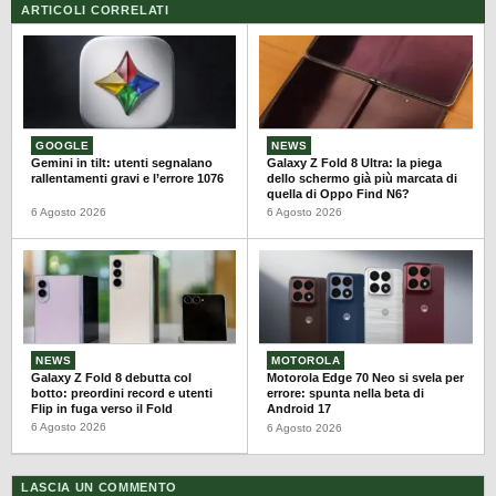
ARTICOLI CORRELATI
GOOGLE
NEWS
Gemini in tilt: utenti segnalano
Galaxy Z Fold 8 Ultra: la piega
rallentamenti gravi e l’errore 1076
dello schermo già più marcata di
quella di Oppo Find N6?
6 Agosto 2026
6 Agosto 2026
NEWS
MOTOROLA
Galaxy Z Fold 8 debutta col
Motorola Edge 70 Neo si svela per
botto: preordini record e utenti
errore: spunta nella beta di
Flip in fuga verso il Fold
Android 17
6 Agosto 2026
6 Agosto 2026
LASCIA UN COMMENTO