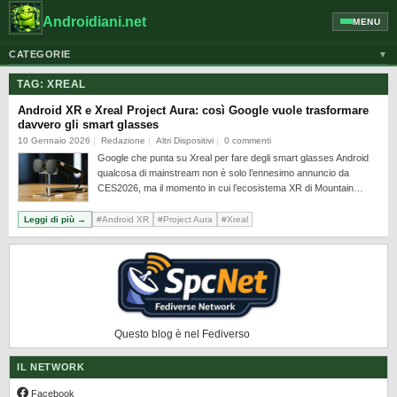
Androidiani.net
MENU
CATEGORIE
▼
ALTRI DISPOSITIVI
TAG:
XREAL
CELLULARI
Android XR e Xreal Project Aura: così Google vuole trasformare
davvero gli smart glasses
GOOGLE
10 Gennaio 2026
Redazione
Altri Dispositivi
0 commenti
Google che punta su Xreal per fare degli smart glasses Android
GUIDE
qualcosa di mainstream non è solo l’ennesimo annuncio da
HONOR
CES2026, ma il momento in cui l’ecosistema XR di Mountain…
HUAWEI
Leggi di più →
#Android XR
#Project Aura
#Xreal
MOTOROLA
NEWS
ONEPLUS
PIXEL
Questo blog è nel Fediverso
POCO
IL NETWORK
PRIVACY
Facebook