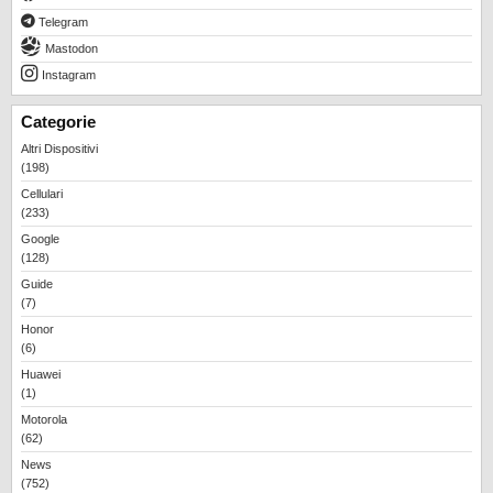
REALME
Telegram
RUMORS
Mastodon
Instagram
SAMSUNG
SICUREZZA
Categorie
Altri Dispositivi
SOFTWARE
(198)
SVILUPPARE ANDROID
Cellulari
(233)
XIAOMI
Google
(128)
Guide
(7)
Honor
(6)
Huawei
(1)
Motorola
(62)
News
(752)