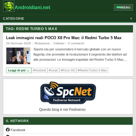
Androidiani.net
MENU
CATEGORIE
▼
ALTRI DISPOSITIVI
TAG:
REDMI TURBO 5 MAX
CELLULARI
Leak immagini reali POCO X8 Pro Max: il Redmi Turbo 5 Max
24 Gennaio 2026
Redazione
Cellulari
0 commenti
GOOGLE
Xiaomi sta per sorprendere il mercato globale con un nuovo
flagship che promette di rivoluzionare il segmento dei telefoni ad
GUIDE
alte prestazioni. Le immagini trapelate del Redmi Turbo 5 Max,…
HONOR
Leggi di più →
#Android
#Leak
#Poco X8
#Redmi Turbo 5 Max
HUAWEI
MOTOROLA
NEWS
ONEPLUS
Questo blog è nel Fediverso
PIXEL
POCO
IL NETWORK
Facebook
PRIVACY