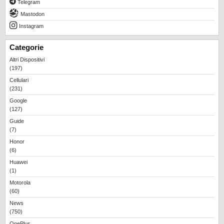
Telegram
REALME
Mastodon
RUMORS
Instagram
SAMSUNG
Categorie
SICUREZZA
Altri Dispositivi
SOFTWARE
(197)
Cellulari
SVILUPPARE ANDROID
(231)
XIAOMI
Google
(127)
Guide
(7)
Honor
(6)
Huawei
(1)
Motorola
(60)
News
(750)
OnePlus