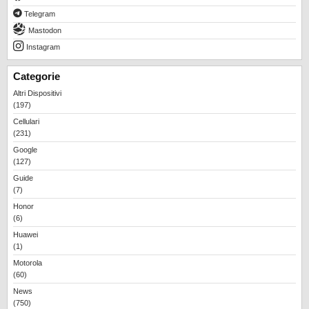
REALME
Telegram
RUMORS
Mastodon
Instagram
SAMSUNG
SICUREZZA
Categorie
Altri Dispositivi
SOFTWARE
(197)
SVILUPPARE ANDROID
Cellulari
(231)
XIAOMI
Google
(127)
Guide
(7)
Honor
(6)
Huawei
(1)
Motorola
(60)
News
(750)