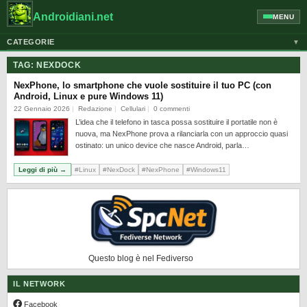
Androidiani.net
MENU
CATEGORIE
▼
ALTRI DISPOSITIVI
TAG:
NEXDOCK
CELLULARI
NexPhone, lo smartphone che vuole sostituire il tuo PC (con
Android, Linux e pure Windows 11)
GOOGLE
22 Gennaio 2026
Redazione
Cellulari
0 commenti
L’idea che il telefono in tasca possa sostituire il portatile non è
GUIDE
nuova, ma NexPhone prova a rilanciarla con un approccio quasi
HONOR
ostinato: un unico device che nasce Android, parla…
HUAWEI
Leggi di più →
#Linux
#NexDock
#NexPhone
#Windows11
MOTOROLA
NEWS
ONEPLUS
PIXEL
Questo blog è nel Fediverso
POCO
IL NETWORK
PRIVACY
Facebook