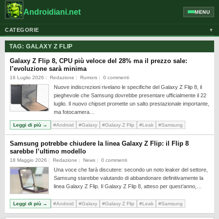
Androidiani.net
MENU
CATEGORIE
▼
ALTRI DISPOSITIVI
TAG:
GALAXY Z FLIP
CELLULARI
Galaxy Z Flip 8, CPU più veloce del 28% ma il prezzo sale:
l’evoluzione sarà minima
GOOGLE
16 Luglio 2026
Redazione
Rumors
0 commenti
Nuove indiscrezioni rivelano le specifiche del Galaxy Z Flip 8, il
GUIDE
pieghevole che Samsung dovrebbe presentare ufficialmente il 22
HONOR
luglio. Il nuovo chipset promette un salto prestazionale importante,
ma fotocamera…
HUAWEI
Leggi di più →
#Android
#Galaxy
#Galaxy Z Flip
#Leak
#Samsung
MOTOROLA
Samsung potrebbe chiudere la linea Galaxy Z Flip: il Flip 8
NEWS
sarebbe l’ultimo modello
18 Maggio 2026
Redazione
News
0 commenti
ONEPLUS
Una voce che farà discutere: secondo un noto leaker del settore,
Samsung starebbe valutando di abbandonare definitivamente la
PIXEL
linea Galaxy Z Flip. Il Galaxy Z Flip 8, atteso per quest’anno,…
POCO
Leggi di più →
#Android
#Galaxy
#Galaxy Z Flip
#Leak
#Samsung
PRIVACY