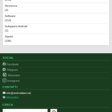
Sicurezza
(4)
Software
(214)
Sviluppare Android
(2)
Xiaomi
(196)
SOCIAL
Facebook
Telegram
Mastodon
Instagram
CONTATTI
info@androidiani.net
Mastodon
CERCA
Cerca