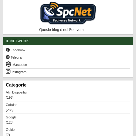
REALME
RUMORS
SAMSUNG
Questo blog è nel Fediverso
SICUREZZA
IL NETWORK
SOFTWARE
Facebook
SVILUPPARE ANDROID
Telegram
XIAOMI
Mastodon
Instagram
Categorie
Altri Dispositivi
(198)
Cellulari
(233)
Google
(128)
Guide
(7)