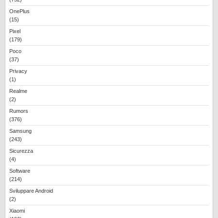
OnePlus
(15)
Pixel
(179)
Poco
(37)
Privacy
(1)
Realme
(2)
Rumors
(376)
Samsung
(243)
Sicurezza
(4)
Software
(214)
Sviluppare Android
(2)
Xiaomi