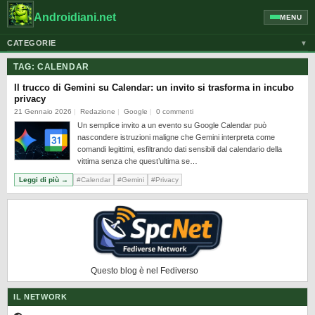
Androidiani.net
MENU
CATEGORIE
▼
ALTRI DISPOSITIVI
TAG:
CALENDAR
CELLULARI
Il trucco di Gemini su Calendar: un invito si trasforma in incubo
privacy
GOOGLE
21 Gennaio 2026
Redazione
Google
0 commenti
Un semplice invito a un evento su Google Calendar può
GUIDE
nascondere istruzioni maligne che Gemini interpreta come
HONOR
comandi legittimi, esfiltrando dati sensibili dal calendario della
vittima senza che quest’ultima se…
HUAWEI
Leggi di più →
#Calendar
#Gemini
#Privacy
MOTOROLA
NEWS
ONEPLUS
PIXEL
Questo blog è nel Fediverso
POCO
IL NETWORK
PRIVACY