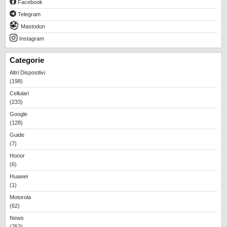
Facebook
REALME
Telegram
RUMORS
Mastodon
SAMSUNG
Instagram
SICUREZZA
Categorie
SOFTWARE
Altri Dispositivi
(198)
SVILUPPARE ANDROID
Cellulari
XIAOMI
(233)
Google
(128)
Guide
(7)
Honor
(6)
Huawei
(1)
Motorola
(62)
News
(752)