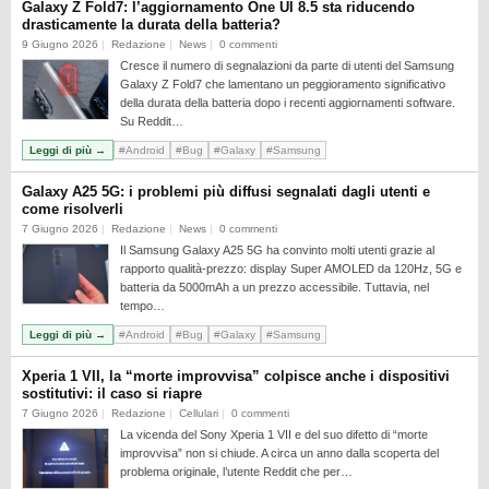
Galaxy Z Fold7: l’aggiornamento One UI 8.5 sta riducendo
REALME
drasticamente la durata della batteria?
9 Giugno 2026
Redazione
News
0 commenti
RUMORS
Cresce il numero di segnalazioni da parte di utenti del Samsung
SAMSUNG
Galaxy Z Fold7 che lamentano un peggioramento significativo
della durata della batteria dopo i recenti aggiornamenti software.
SICUREZZA
Su Reddit…
SOFTWARE
Leggi di più →
#Android
#Bug
#Galaxy
#Samsung
SVILUPPARE ANDROID
Galaxy A25 5G: i problemi più diffusi segnalati dagli utenti e
come risolverli
XIAOMI
7 Giugno 2026
Redazione
News
0 commenti
Il Samsung Galaxy A25 5G ha convinto molti utenti grazie al
rapporto qualità-prezzo: display Super AMOLED da 120Hz, 5G e
batteria da 5000mAh a un prezzo accessibile. Tuttavia, nel
tempo…
Leggi di più →
#Android
#Bug
#Galaxy
#Samsung
Xperia 1 VII, la “morte improvvisa” colpisce anche i dispositivi
sostitutivi: il caso si riapre
7 Giugno 2026
Redazione
Cellulari
0 commenti
La vicenda del Sony Xperia 1 VII e del suo difetto di “morte
improvvisa” non si chiude. A circa un anno dalla scoperta del
problema originale, l’utente Reddit che per…