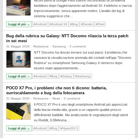
Alcuni utenti di Google Pixel stanno riscontrando un problema
fastidioso dopo l’aggiornamento ad Android 16: il telefono si riavvia
improvvisamente, senza apparente motivo. L’analisi dei log di
sistema suggerisce che…
Leggi di più →
#Android
#Android 16
#Bug
#Gemini
#Pixel
Bug della rubrica su Galaxy: NTT Docomo rilascia la terza patch
in sei mesi
31 Maggio 2026
Redazione
Samsung
0 commenti
NTT Docomo ha dovuto tornare sui suoi passi: il problema che
causava la visualizzazione anomala dei contatti nell’app “Docomo
Rubrica” su smartphone Samsung Galaxy è riemerso dopo
essere stato apparentemente…
Leggi di più →
#Android
#Bug
#Galaxy
#Samsung
POCO X7 Pro, i problemi che non ti dicono: batteria,
surriscaldamento e bug della fotocamera
31 Maggio 2026
Redazione
News
0 commenti
Il POCO X7 Pro è uno degli smartphone Android più apprezzati
della fascia media-alta, grazie a un rapporto qualità-prezzo
difficilmente battibile. Ma analizzando le segnalazioni degli utenti
su Reddit, GSMArena…
Leggi di più →
#Android
#Bug
#HyperOS 3