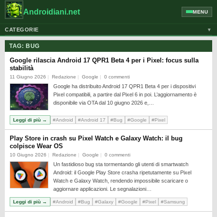
Androidiani.net
MENU
CATEGORIE
▼
ALTRI DISPOSITIVI
TAG:
BUG
CELLULARI
Google rilascia Android 17 QPR1 Beta 4 per i Pixel: focus sulla
stabilità
GOOGLE
11 Giugno 2026
Redazione
Google
0 commenti
Google ha distribuito Android 17 QPR1 Beta 4 per i dispositivi
GUIDE
Pixel compatibili, a partire dal Pixel 6 in poi. L’aggiornamento è
HONOR
disponibile via OTA dal 10 giugno 2026 e,…
HUAWEI
Leggi di più →
#Android
#Android 17
#Bug
#Google
#Pixel
MOTOROLA
Play Store in crash su Pixel Watch e Galaxy Watch: il bug
colpisce Wear OS
NEWS
10 Giugno 2026
Redazione
Google
0 commenti
ONEPLUS
Un fastidioso bug sta tormentando gli utenti di smartwatch
Android: il Google Play Store crasha ripetutamente su Pixel
PIXEL
Watch e Galaxy Watch, rendendo impossibile scaricare o
aggiornare applicazioni. Le segnalazioni…
POCO
Leggi di più →
#Android
#Bug
#Galaxy
#Google
#Pixel
#Samsung
PRIVACY