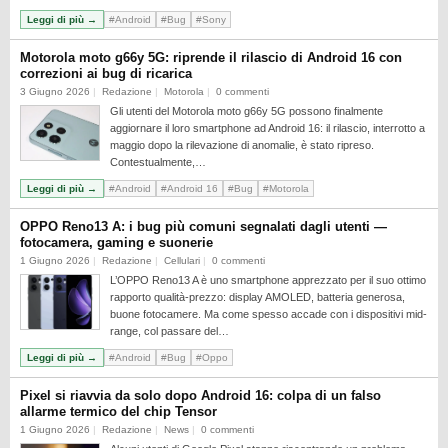
Leggi di più →
#Android
#Bug
#Sony
Motorola moto g66y 5G: riprende il rilascio di Android 16 con
correzioni ai bug di ricarica
3 Giugno 2026
Redazione
Motorola
0 commenti
Gli utenti del Motorola moto g66y 5G possono finalmente
aggiornare il loro smartphone ad Android 16: il rilascio, interrotto a
maggio dopo la rilevazione di anomalie, è stato ripreso.
Contestualmente,…
Leggi di più →
#Android
#Android 16
#Bug
#Motorola
OPPO Reno13 A: i bug più comuni segnalati dagli utenti —
fotocamera, gaming e suonerie
1 Giugno 2026
Redazione
Cellulari
0 commenti
L’OPPO Reno13 A è uno smartphone apprezzato per il suo ottimo
rapporto qualità-prezzo: display AMOLED, batteria generosa,
buone fotocamere. Ma come spesso accade con i dispositivi mid-
range, col passare del…
Leggi di più →
#Android
#Bug
#Oppo
Pixel si riavvia da solo dopo Android 16: colpa di un falso
allarme termico del chip Tensor
1 Giugno 2026
Redazione
News
0 commenti