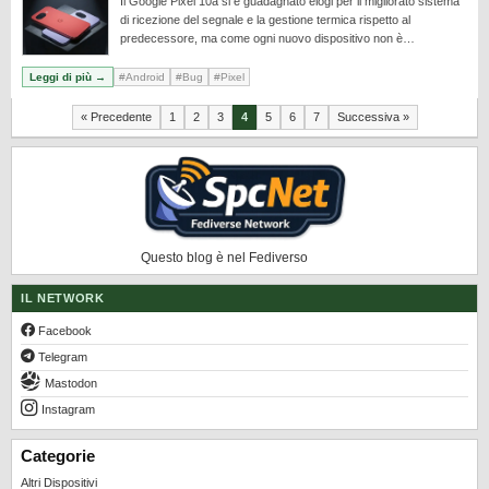
Il Google Pixel 10a si è guadagnato elogi per il migliorato sistema
di ricezione del segnale e la gestione termica rispetto al
predecessore, ma come ogni nuovo dispositivo non è…
Leggi di più →
#Android
#Bug
#Pixel
Paginazione
« Precedente
1
2
3
4
5
6
7
Successiva »
degli
articoli
Questo blog è nel Fediverso
IL NETWORK
Facebook
Telegram
Mastodon
Instagram
Categorie
Altri Dispositivi