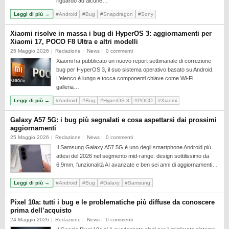
riguardo ad alcune…
Leggi di più →
#Android
#Bug
#Snapdragon
#Sony
Xiaomi risolve in massa i bug di HyperOS 3: aggiornamenti per
Xiaomi 17, POCO F8 Ultra e altri modelli
25 Maggio 2026
Redazione
News
0 commenti
Xiaomi ha pubblicato un nuovo report settimanale di correzione
bug per HyperOS 3, il suo sistema operativo basato su Android.
L’elenco è lungo e tocca componenti chiave come Wi-Fi,
galleria…
Leggi di più →
#Android
#Bug
#HyperOS 3
#POCO
#Xiaomi
Galaxy A57 5G: i bug più segnalati e cosa aspettarsi dai prossimi
aggiornamenti
25 Maggio 2026
Redazione
News
0 commenti
Il Samsung Galaxy A57 5G è uno degli smartphone Android più
attesi del 2026 nel segmento mid-range: design sottilissimo da
6,9mm, funzionalità AI avanzate e ben sei anni di aggiornamenti…
Leggi di più →
#Android
#Bug
#Galaxy
#Samsung
Pixel 10a: tutti i bug e le problematiche più diffuse da conoscere
prima dell’acquisto
24 Maggio 2026
Redazione
News
0 commenti