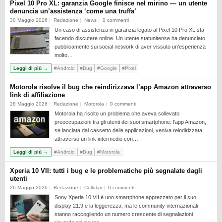
Pixel 10 Pro XL: garanzia Google finisce nel mirino — un utente
denuncia un’assistenza ‘come una truffa’
30 Maggio 2026
Redazione
News
0 commenti
Un caso di assistenza in garanzia legato al Pixel 10 Pro XL sta
facendo discutere online. Un utente statunitense ha denunciato
pubblicamente sui social network di aver vissuto un’esperienza
molto…
Leggi di più →
#Android
#Bug
#Google
#Pixel
Motorola risolve il bug che reindirizzava l’app Amazon attraverso
link di affiliazione
28 Maggio 2026
Redazione
Motorola
0 commenti
Motorola ha risolto un problema che aveva sollevato
preoccupazioni tra gli utenti dei suoi smartphone: l’app Amazon,
se lanciata dal cassetto delle applicazioni, veniva reindirizzata
attraverso un link intermedio con…
Leggi di più →
#Android
#Bug
#Motorola
Xperia 10 VII: tutti i bug e le problematiche più segnalate dagli
utenti
26 Maggio 2026
Redazione
Cellulari
0 commenti
Sony Xperia 10 VII è uno smartphone apprezzato per il suo
display 21:9 e la leggerezza, ma le community internazionali
stanno raccogliendo un numero crescente di segnalazioni