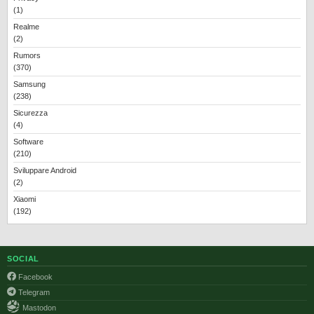
(1)
Realme
(2)
Rumors
(370)
Samsung
(238)
Sicurezza
(4)
Software
(210)
Sviluppare Android
(2)
Xiaomi
(192)
SOCIAL
Facebook
Telegram
Mastodon