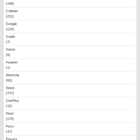
(196)
Cellulari
(231)
Google
(124)
Guide
(7)
Honor
(6)
Huawei
(1)
Motorola
(60)
News
(747)
OnePlus
(15)
Pixel
(175)
Poco
(37)
Privacy