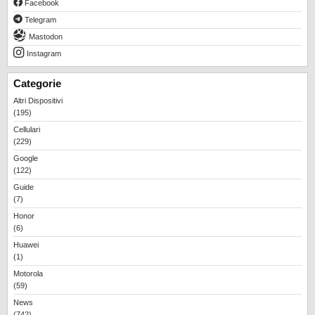
Facebook
REALME
Telegram
RUMORS
Mastodon
SAMSUNG
Instagram
SICUREZZA
Categorie
SOFTWARE
Altri Dispositivi
(195)
SVILUPPARE ANDROID
Cellulari
XIAOMI
(229)
Google
(122)
Guide
(7)
Honor
(6)
Huawei
(1)
Motorola
(59)
News
(742)