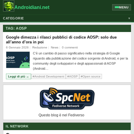
Androidiani.net
MENU
CATEGORIE
▼
ALTRI DISPOSITIVI
TAG:
AOSP
CELLULARI
Google dimezza i rilasci pubblici di codice AOSP: solo due
all’anno d’ora in poi
GOOGLE
6 Gennaio 2026
Redazione
News
0 commenti
C’è un cambio di passo significativo nella strategia di Google
GUIDE
riguardo alla pubblicazione del codice sorgente di Android, e per la
HONOR
community degli sviluppatori e degli appassionati di AOSP
(Android…
HUAWEI
Leggi di più →
#Android Development
#AOSP
#Open source
MOTOROLA
NEWS
ONEPLUS
PIXEL
Questo blog è nel Fediverso
POCO
IL NETWORK
PRIVACY