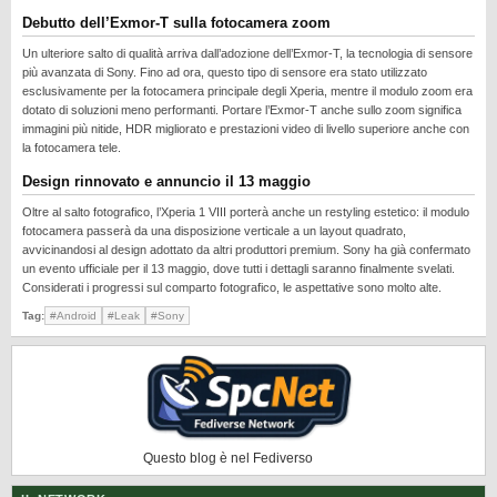
REALME
Debutto dell’Exmor-T sulla fotocamera zoom
RUMORS
Un ulteriore salto di qualità arriva dall’adozione dell’Exmor-T, la tecnologia di sensore
più avanzata di Sony. Fino ad ora, questo tipo di sensore era stato utilizzato
SAMSUNG
esclusivamente per la fotocamera principale degli Xperia, mentre il modulo zoom era
dotato di soluzioni meno performanti. Portare l’Exmor-T anche sullo zoom significa
SICUREZZA
immagini più nitide, HDR migliorato e prestazioni video di livello superiore anche con
la fotocamera tele.
SOFTWARE
Design rinnovato e annuncio il 13 maggio
SVILUPPARE ANDROID
Oltre al salto fotografico, l’Xperia 1 VIII porterà anche un restyling estetico: il modulo
XIAOMI
fotocamera passerà da una disposizione verticale a un layout quadrato,
avvicinandosi al design adottato da altri produttori premium. Sony ha già confermato
un evento ufficiale per il 13 maggio, dove tutti i dettagli saranno finalmente svelati.
Considerati i progressi sul comparto fotografico, le aspettative sono molto alte.
Tag:
#Android
#Leak
#Sony
Questo blog è nel Fediverso