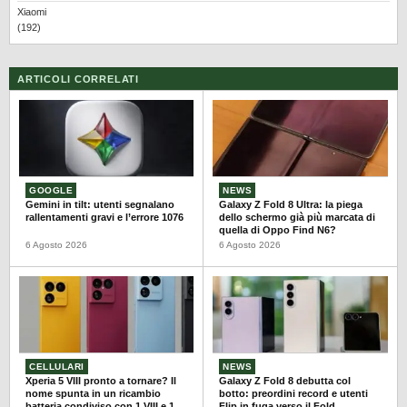
Xiaomi
(192)
ARTICOLI CORRELATI
GOOGLE
NEWS
Gemini in tilt: utenti segnalano
Galaxy Z Fold 8 Ultra: la piega
rallentamenti gravi e l’errore 1076
dello schermo già più marcata di
quella di Oppo Find N6?
6 Agosto 2026
6 Agosto 2026
CELLULARI
NEWS
Xperia 5 VIII pronto a tornare? Il
Galaxy Z Fold 8 debutta col
nome spunta in un ricambio
botto: preordini record e utenti
batteria condiviso con 1 VIII e 10
Flip in fuga verso il Fold