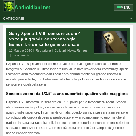
Androidiani.net
MENU
CATEGORIE
▼
ALTRI DISPOSITIVI
Sony Xperia 1 VIII: sensore zoom 4
CELLULARI
volte più grande con tecnologia
Exmor-T, è un salto generazionale
GOOGLE
12 Maggio 2026
Redazione
Cellulari
,
News
,
Rumors
GUIDE
0 commenti
L’Xperia 1 VIII si preannuncia come un autentico salto generazionale sul fronte
HONOR
fotografico. Secondo le ultime indiscrezioni di un noto leaker della community Xperia,
HUAWEI
il sensore della fotocamera con zoom sarà enormemente più grande rispetto al
modello precedente, con l’adozione della tecnologia Exmor-T — finora riservata ai
MOTOROLA
sensori principali della serie.
NEWS
Sensore zoom: da 1/3.5″ a una superficie quattro volte maggiore
ONEPLUS
L’Xperia 1 VII montava un sensore da 1/3.5 pollici per la fotocamera zoom. Stando
alle informazioni trapelate, il nuovo modello avrà un sensore con una superficie
PIXEL
quattro volte superiore. In termini di formato, questo significa passare a un sensore
con diagonale doppia rispetto al predecessore — un cambiamento enorme che si
POCO
traduce in capacità raccolta della luce nettamente superiore, meno rumore nelle foto
scattate in condizioni di scarsa luminosità e una profondità di campo più gestibile
PRIVACY
anche con teleobiettivo.