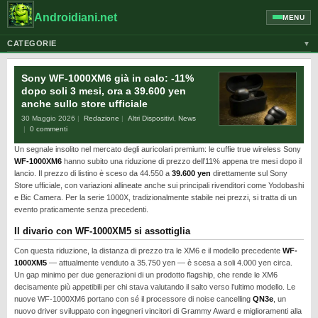
Androidiani.net
MENU
CATEGORIE
▼
ALTRI DISPOSITIVI
Sony WF-1000XM6 già in calo: -11%
CELLULARI
dopo soli 3 mesi, ora a 39.600 yen
anche sullo store ufficiale
GOOGLE
30 Maggio 2026
Redazione
Altri Dispositivi
,
News
GUIDE
0 commenti
Un segnale insolito nel mercato degli auricolari premium: le cuffie true wireless Sony
HONOR
WF-1000XM6
hanno subito una riduzione di prezzo dell’11% appena tre mesi dopo il
HUAWEI
lancio. Il prezzo di listino è sceso da 44.550 a
39.600 yen
direttamente sul Sony
Store ufficiale, con variazioni allineate anche sui principali rivenditori come Yodobashi
MOTOROLA
e Bic Camera. Per la serie 1000X, tradizionalmente stabile nei prezzi, si tratta di un
evento praticamente senza precedenti.
NEWS
Il divario con WF-1000XM5 si assottiglia
ONEPLUS
Con questa riduzione, la distanza di prezzo tra le XM6 e il modello precedente
WF-
PIXEL
1000XM5
— attualmente venduto a 35.750 yen — è scesa a soli 4.000 yen circa.
Un gap minimo per due generazioni di un prodotto flagship, che rende le XM6
POCO
decisamente più appetibili per chi stava valutando il salto verso l’ultimo modello. Le
nuove WF-1000XM6 portano con sé il processore di noise cancelling
QN3e
, un
PRIVACY
nuovo driver sviluppato con ingegneri vincitori di Grammy Award e miglioramenti alla