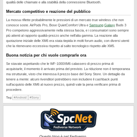
qualità delle chiamate e alla stabilità della connessione Bluetooth.
REALME
Mercato competitivo e reazione del pubblico
RUMORS
La mossa riflette probabilmente le pressioni di un mercato true wireless che non
SAMSUNG
conosce soste. AirPods Pro, Bose QuietComfort Ultra e
Samsung
Galaxy
Buds 3
Pro competono aggressivamente nella stessa fascia, e i consumatori sono sempre
SICUREZZA
più attenti al rapporto qualità-prezzo anche nell’alta gamma. La reazione alla
quotazione iniziale delle XM6 era stata tiepida in molti forum audio, con diversi utenti
SOFTWARE
che la ritenevano eccessiva rispetto al salto tecnologico rispetto alle XM5.
SVILUPPARE ANDROID
Buona notizia per chi vuole comprarle ora
XIAOMI
Se stavate aspettando che le WF-1000XM6 calassero di prezzo prima di
acquistarle, il momento è arrivato prima del previsto. La riduzione non è temporanea
ma strutturale, visto che interessa il prezzo base del Sony Store. Un dettaglio da
tenere a mente: alcuni rivenditori potrebbero non includere il cashback punti
sull’acquisto delle XM6 al nuovo prezzo, quindi vale la pena verificare prima di
procedere.
Tag:
#Android
#Sony
Questo blog è nel Fediverso