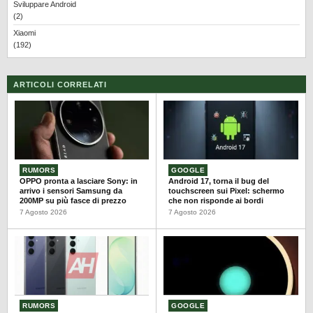
Sviluppare Android
(2)
Xiaomi
(192)
ARTICOLI CORRELATI
RUMORS
GOOGLE
OPPO pronta a lasciare Sony: in
Android 17, torna il bug del
arrivo i sensori Samsung da
touchscreen sui Pixel: schermo
200MP su più fasce di prezzo
che non risponde ai bordi
7 Agosto 2026
7 Agosto 2026
RUMORS
GOOGLE