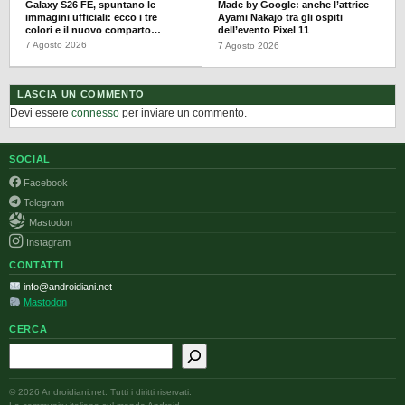
Galaxy S26 FE, spuntano le
Made by Google: anche l’attrice
immagini ufficiali: ecco i tre
Ayami Nakajo tra gli ospiti
colori e il nuovo comparto
dell’evento Pixel 11
fotografico
7 Agosto 2026
7 Agosto 2026
LASCIA UN COMMENTO
Devi essere
connesso
per inviare un commento.
SOCIAL
Facebook
Telegram
Mastodon
Instagram
CONTATTI
info@androidiani.net
Mastodon
CERCA
Cerca
© 2026 Androidiani.net. Tutti i diritti riservati.