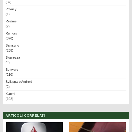
(37)
Privacy
(1)
Realme
(2)
Rumors
(370)
Samsung
(238)
Sicurezza
(4)
Software
(210)
Sviluppare Android
(2)
Xiaomi
(192)
ARTICOLI CORRELATI