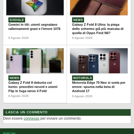
GOOGLE
NEWS
Gemini in tilt: utenti segnalano
Galaxy Z Fold 8 Ultra: la piega
rallentamenti gravi e l’errore 1076
dello schermo già più marcata di
quella di Oppo Find N6?
6 Agosto 2026
6 Agosto 2026
NEWS
MOTOROLA
Galaxy Z Fold 8 debutta col
Motorola Edge 70 Neo si svela per
botto: preordini record e utenti
errore: spunta nella beta di
Flip in fuga verso il Fold
Android 17
6 Agosto 2026
6 Agosto 2026
LASCIA UN COMMENTO
Devi essere
connesso
per inviare un commento.
SOCIAL