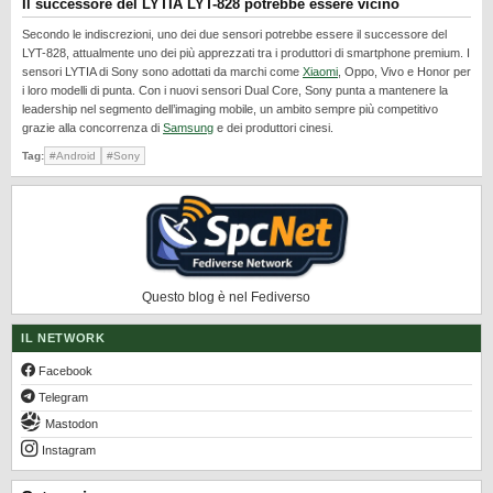
Il successore del LYTIA LYT-828 potrebbe essere vicino
REALME
Secondo le indiscrezioni, uno dei due sensori potrebbe essere il successore del
RUMORS
LYT-828, attualmente uno dei più apprezzati tra i produttori di smartphone premium. I
sensori LYTIA di Sony sono adottati da marchi come
Xiaomi
, Oppo, Vivo e Honor per
SAMSUNG
i loro modelli di punta. Con i nuovi sensori Dual Core, Sony punta a mantenere la
leadership nel segmento dell’imaging mobile, un ambito sempre più competitivo
SICUREZZA
grazie alla concorrenza di
Samsung
e dei produttori cinesi.
SOFTWARE
Tag:
#Android
#Sony
SVILUPPARE ANDROID
XIAOMI
Questo blog è nel Fediverso
IL NETWORK
Facebook
Telegram
Mastodon
Instagram