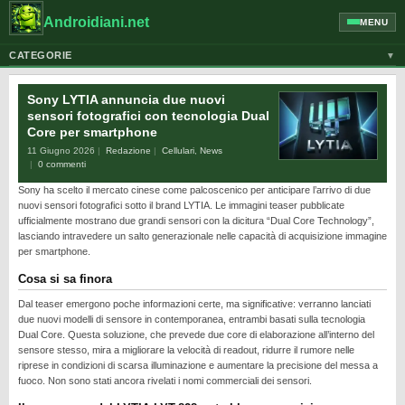
Androidiani.net
MENU
CATEGORIE
▼
ALTRI DISPOSITIVI
Sony LYTIA annuncia due nuovi
CELLULARI
sensori fotografici con tecnologia Dual
Core per smartphone
GOOGLE
11 Giugno 2026
Redazione
Cellulari
,
News
GUIDE
0 commenti
Sony ha scelto il mercato cinese come palcoscenico per anticipare l’arrivo di due
HONOR
nuovi sensori fotografici sotto il brand LYTIA. Le immagini teaser pubblicate
HUAWEI
ufficialmente mostrano due grandi sensori con la dicitura “Dual Core Technology”,
lasciando intravedere un salto generazionale nelle capacità di acquisizione immagine
MOTOROLA
per smartphone.
NEWS
Cosa si sa finora
ONEPLUS
Dal teaser emergono poche informazioni certe, ma significative: verranno lanciati
due nuovi modelli di sensore in contemporanea, entrambi basati sulla tecnologia
PIXEL
Dual Core. Questa soluzione, che prevede due core di elaborazione all’interno del
sensore stesso, mira a migliorare la velocità di readout, ridurre il rumore nelle
POCO
riprese in condizioni di scarsa illuminazione e aumentare la precisione del messa a
fuoco. Non sono stati ancora rivelati i nomi commerciali dei sensori.
PRIVACY