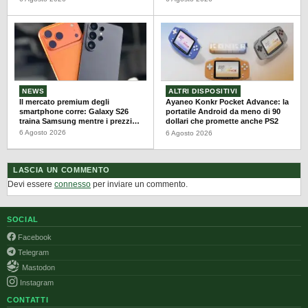
NEWS
ALTRI DISPOSITIVI
Il mercato premium degli
Ayaneo Konkr Pocket Advance: la
smartphone corre: Galaxy S26
portatile Android da meno di 90
traina Samsung mentre i prezzi
dollari che promette anche PS2
salgono
6 Agosto 2026
6 Agosto 2026
LASCIA UN COMMENTO
Devi essere
connesso
per inviare un commento.
SOCIAL
Facebook
Telegram
Mastodon
Instagram
CONTATTI