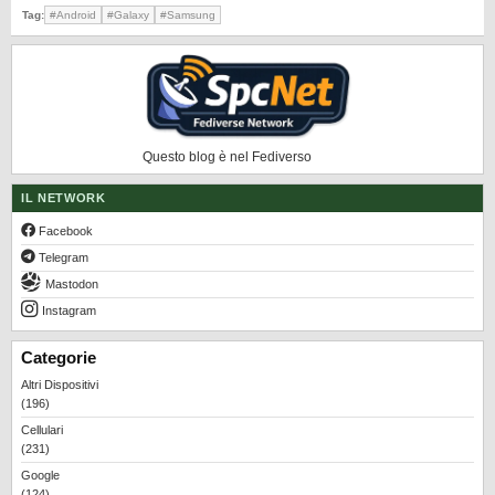
Tag:
#Android
#Galaxy
#Samsung
Questo blog è nel Fediverso
IL NETWORK
Facebook
Telegram
Mastodon
Instagram
Categorie
Altri Dispositivi
(196)
Cellulari
(231)
Google
(124)