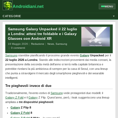
Androidiani.net
MENU
CATEGORIE
▼
ALTRI DISPOSITIVI
Samsung Galaxy Unpacked il 22 luglio
CELLULARI
a Londra: attesi tre foldable e i Galaxy
Glasses con Android XR
GOOGLE
19 Maggio 2026
Redazione
News
,
Samsung
GUIDE
0 commenti
Samsung
starebbe pianificando il prossimo grande evento
Galaxy
Unpacked
per il
HONOR
22 luglio 2026 a Londra
. Stando alle indiscrezioni provenienti dai media coreani, la
HUAWEI
presentazione della seconda metà dell’anno si terrà nella capitale britannica e
potrebbe rivelarsi la più ambiziosa di sempre per la casa di Seoul, con una lineup
MOTOROLA
che punta a stravolgere il mercato degli smartphone pieghevoli e dei wearable
intelligenti.
NEWS
Tre pieghevoli invece di due
ONEPLUS
Tradizionalmente, l’evento estivo di
Samsung
vede protagonisti due modelli: il
PIXEL
Galaxy Z Fold
e il
Galaxy
Z Flip. Quest’anno, però, i leak suggeriscono una lineup
ampliata a
tre dispositivi pieghevoli
:
POCO
Galaxy
Z Flip 8
Galaxy Z Fold
8
PRIVACY