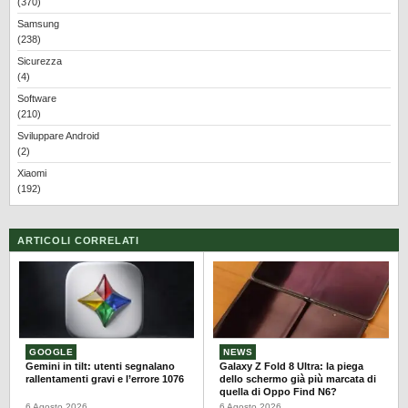
(370)
Samsung
(238)
Sicurezza
(4)
Software
(210)
Sviluppare Android
(2)
Xiaomi
(192)
ARTICOLI CORRELATI
GOOGLE
NEWS
Gemini in tilt: utenti segnalano
Galaxy Z Fold 8 Ultra: la piega
rallentamenti gravi e l’errore 1076
dello schermo già più marcata di
quella di Oppo Find N6?
6 Agosto 2026
6 Agosto 2026