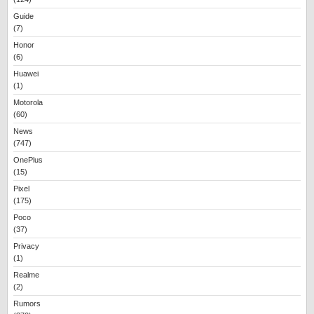
Guide
(7)
Honor
(6)
Huawei
(1)
Motorola
(60)
News
(747)
OnePlus
(15)
Pixel
(175)
Poco
(37)
Privacy
(1)
Realme
(2)
Rumors