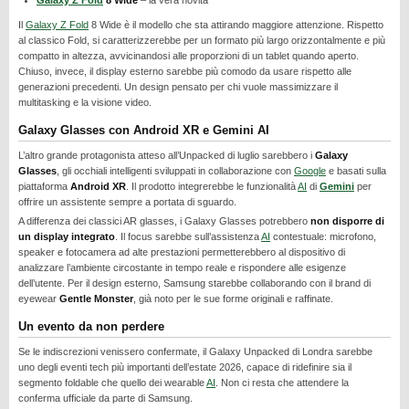
Galaxy Z Fold
8 Wide
– la vera novità
REALME
Il
Galaxy Z Fold
8 Wide è il modello che sta attirando maggiore attenzione. Rispetto
RUMORS
al classico Fold, si caratterizzerebbe per un formato più largo orizzontalmente e più
compatto in altezza, avvicinandosi alle proporzioni di un tablet quando aperto.
SAMSUNG
Chiuso, invece, il display esterno sarebbe più comodo da usare rispetto alle
generazioni precedenti. Un design pensato per chi vuole massimizzare il
SICUREZZA
multitasking e la visione video.
SOFTWARE
Galaxy Glasses con Android XR e Gemini AI
SVILUPPARE ANDROID
L’altro grande protagonista atteso all’Unpacked di luglio sarebbero i
Galaxy
Glasses
, gli occhiali intelligenti sviluppati in collaborazione con
Google
e basati sulla
XIAOMI
piattaforma
Android XR
. Il prodotto integrerebbe le funzionalità
AI
di
Gemini
per
offrire un assistente sempre a portata di sguardo.
A differenza dei classici AR glasses, i Galaxy Glasses potrebbero
non disporre di
un display integrato
. Il focus sarebbe sull’assistenza
AI
contestuale: microfono,
speaker e fotocamera ad alte prestazioni permetterebbero al dispositivo di
analizzare l’ambiente circostante in tempo reale e rispondere alle esigenze
dell’utente. Per il design esterno, Samsung starebbe collaborando con il brand di
eyewear
Gentle Monster
, già noto per le sue forme originali e raffinate.
Un evento da non perdere
Se le indiscrezioni venissero confermate, il Galaxy Unpacked di Londra sarebbe
uno degli eventi tech più importanti dell’estate 2026, capace di ridefinire sia il
segmento foldable che quello dei wearable
AI
. Non ci resta che attendere la
conferma ufficiale da parte di Samsung.