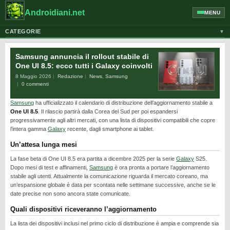
Androidiani.net
MENU
CATEGORIE
▼
ALTRI DISPOSITIVI
Samsung annuncia il rollout stabile di
CELLULARI
One UI 8.5: ecco tutti i Galaxy coinvolti
8 Maggio 2026
Redazione
News
,
Samsung
GOOGLE
0 commenti
GUIDE
Samsung
ha ufficializzato il calendario di distribuzione dell’aggiornamento stabile a
HONOR
One UI 8.5
. Il rilascio partirà dalla Corea del Sud per poi espandersi
progressivamente agli altri mercati, con una lista di dispositivi compatibili che copre
HUAWEI
l’intera gamma
Galaxy
recente, dagli smartphone ai tablet.
MOTOROLA
Un’attesa lunga mesi
NEWS
La fase beta di One UI 8.5 era partita a dicembre 2025 per la serie
Galaxy
S25.
Dopo mesi di test e affinamenti,
Samsung
è ora pronta a portare l’aggiornamento
ONEPLUS
stabile agli utenti. Attualmente la comunicazione riguarda il mercato coreano, ma
un’espansione globale è data per scontata nelle settimane successive, anche se le
PIXEL
date precise non sono ancora state comunicate.
POCO
Quali dispositivi riceveranno l’aggiornamento
PRIVACY
La lista dei dispositivi inclusi nel primo ciclo di distribuzione è ampia e comprende sia