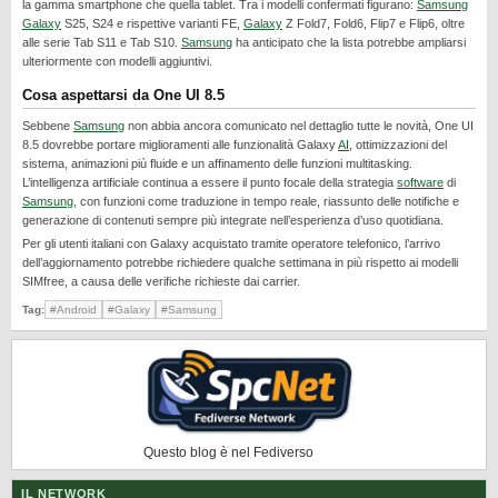
la gamma smartphone che quella tablet. Tra i modelli confermati figurano:
Samsung
REALME
Galaxy
S25, S24 e rispettive varianti FE,
Galaxy
Z Fold7, Fold6, Flip7 e Flip6, oltre
alle serie Tab S11 e Tab S10.
Samsung
ha anticipato che la lista potrebbe ampliarsi
RUMORS
ulteriormente con modelli aggiuntivi.
SAMSUNG
Cosa aspettarsi da One UI 8.5
SICUREZZA
Sebbene
Samsung
non abbia ancora comunicato nel dettaglio tutte le novità, One UI
8.5 dovrebbe portare miglioramenti alle funzionalità Galaxy
AI
, ottimizzazioni del
SOFTWARE
sistema, animazioni più fluide e un affinamento delle funzioni multitasking.
L’intelligenza artificiale continua a essere il punto focale della strategia
software
di
SVILUPPARE ANDROID
Samsung
, con funzioni come traduzione in tempo reale, riassunto delle notifiche e
XIAOMI
generazione di contenuti sempre più integrate nell’esperienza d’uso quotidiana.
Per gli utenti italiani con Galaxy acquistato tramite operatore telefonico, l’arrivo
dell’aggiornamento potrebbe richiedere qualche settimana in più rispetto ai modelli
SIMfree, a causa delle verifiche richieste dai carrier.
Tag:
#Android
#Galaxy
#Samsung
Questo blog è nel Fediverso
IL NETWORK