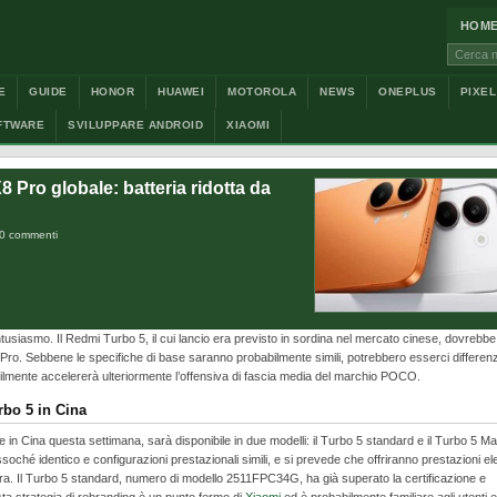
HOM
Cerca:
E
GUIDE
HONOR
HUAWEI
MOTOROLA
NEWS
ONEPLUS
PIXEL
FTWARE
SVILUPPARE ANDROID
XIAOMI
Pro globale: batteria ridotta da
0 commenti
siasmo. Il Redmi Turbo 5, il cui lancio era previsto in sordina nel mercato cinese, dovrebbe
 Pro. Sebbene le specifiche di base saranno probabilmente simili, potrebbero esserci differen
ilmente accelererà ulteriormente l’offensiva di fascia media del marchio POCO.
rbo 5 in Cina
 in Cina questa settimana, sarà disponibile in due modelli: il Turbo 5 standard e il Turbo 5 Ma
soché identico e configurazioni prestazionali simili, e si prevede che offriranno prestazioni el
a. Il Turbo 5 standard, numero di modello 2511FPC34G, ha già superato la certificazione e