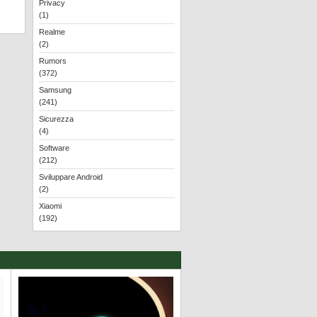
Privacy
(1)
Realme
(2)
Rumors
(372)
Samsung
(241)
Sicurezza
(4)
Software
(212)
Sviluppare Android
(2)
Xiaomi
(192)