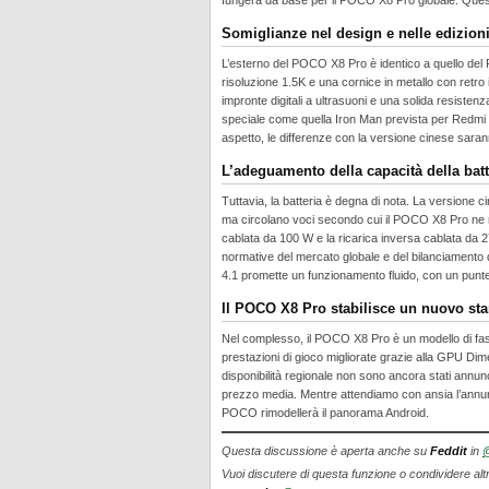
fungerà da base per il POCO X8 Pro globale. Quest
Somiglianze nel design e nelle edizioni
L’esterno del POCO X8 Pro è identico a quello del 
risoluzione 1.5K e una cornice in metallo con retro 
impronte digitali a ultrasuoni e una solida resisten
speciale come quella Iron Man prevista per Redmi s
aspetto, le differenze con la versione cinese sara
L’adeguamento della capacità della batt
Tuttavia, la batteria è degna di nota. La versione
ma circolano voci secondo cui il POCO X8 Pro ne ri
cablata da 100 W e la ricarica inversa cablata da 
normative del mercato globale e del bilanciamen
4.1 promette un funzionamento fluido, con un punteg
Il POCO X8 Pro stabilisce un nuovo sta
Nel complesso, il POCO X8 Pro è un modello di fasci
prestazioni di gioco migliorate grazie alla GPU Dime
disponibilità regionale non sono ancora stati annunc
prezzo media. Mentre attendiamo con ansia l’annunc
POCO rimodellerà il panorama Android.
Questa discussione è aperta anche su
Feddit
in
@
Vuoi discutere di questa funzione o condividere alt