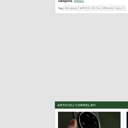
categoria
:
@poco
.
Tag:
#Android
#POCO X8 Pro
#Redmi Turbo 5
ARTICOLI CORRELATI