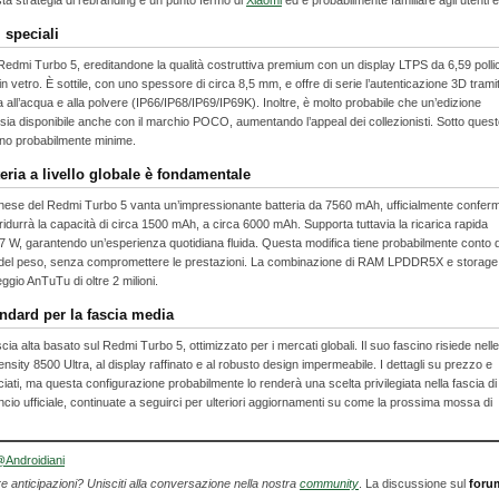
a strategia di rebranding è un punto fermo di
Xiaomi
ed è probabilmente familiare agli utenti e
 speciali
Redmi Turbo 5, ereditandone la qualità costruttiva premium con un display LTPS da 6,59 polli
in vetro. È sottile, con uno spessore di circa 8,5 mm, e offre di serie l’autenticazione 3D trami
za all’acqua e alla polvere (IP66/IP68/IP69/IP69K). Inoltre, è molto probabile che un’edizione
ia disponibile anche con il marchio POCO, aumentando l’appeal dei collezionisti. Sotto ques
nno probabilmente minime.
eria a livello globale è fondamentale
 cinese del Redmi Turbo 5 vanta un’impressionante batteria da 7560 mAh, ufficialmente confer
durrà la capacità di circa 1500 mAh, a circa 6000 mAh. Supporta tuttavia la ricarica rapida
27 W, garantendo un’esperienza quotidiana fluida. Questa modifica tiene probabilmente conto d
to del peso, senza compromettere le prestazioni. La combinazione di RAM LPDDR5X e storag
gio AnTuTu di oltre 2 milioni.
ndard per la fascia media
a alta basato sul Redmi Turbo 5, ottimizzato per i mercati globali. Il suo fascino risiede nelle
nsity 8500 Ultra, al display raffinato e al robusto design impermeabile. I dettagli su prezzo e
iati, ma questa configurazione probabilmente lo renderà una scelta privilegiata nella fascia di
io ufficiale, continuate a seguirci per ulteriori aggiornamenti su come la prossima mossa di
Androidiani
re anticipazioni? Unisciti alla conversazione nella nostra
community
. La discussione sul
foru