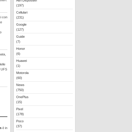
steri.
Altri Dispositivi
(197)
Cellulari
ci con
(231)
te
Google
(127)
to
Guide
(7)
Honor
(6)
mata,
Huawei
elle
(1)
e UFS
Motorola
(60)
News
(750)
OnePlus
(15)
Pixel
(178)
Poco
(37)
m
è in