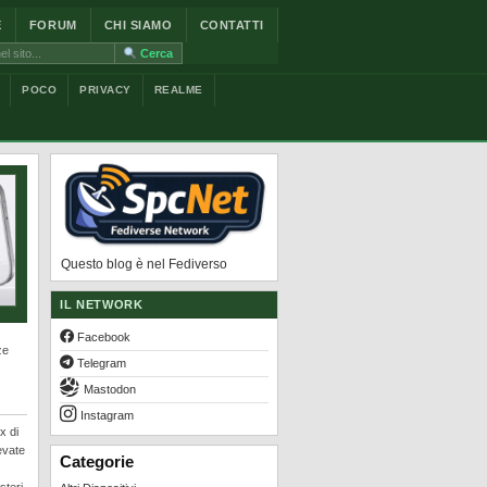
E
FORUM
CHI SIAMO
CONTATTI
Cerca
POCO
PRIVACY
REALME
Questo blog è nel Fediverso
IL NETWORK
Facebook
ze
Telegram
Mastodon
Instagram
x di
evate
Categorie