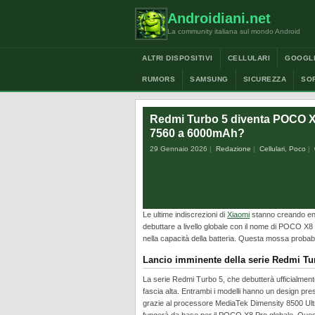
Androidiani.net
La community italiana sul mondo Android
ALTRI DISPOSITIVI
CELLULARI
GOOGL
RUMORS
SAMSUNG
SICUREZZA
SO
Redmi Turbo 5 diventa POCO X8 
7560 a 6000mAh?
29 Gennaio 2026
Redazione
Cellulari
,
Poco
Le ultime indiscrezioni di
Xiaomi
stanno creando entu
debuttare a livello globale con il nome di POCO X8
nella capacità della batteria. Questa mossa probab
Lancio imminente della serie Redmi Tu
La serie Redmi Turbo 5, che debutterà ufficialmente
fascia alta. Entrambi i modelli hanno un design pres
grazie al processore MediaTek Dimensity 8500 Ultr