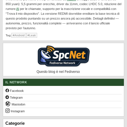
REALME
850 yuan): 5,5 grammi per orecchio, driver da 11mm, codec LHDC 5.0, riduzione del
rumore
AI
per le chiamate, supporto per la trascrizione vocale e compatibilità con
RUMORS
“Trova il mio dispositivo”. La versione REDMI dovrebbe ereditare la base tecnica di
questo prodotto puntando su un prezzo ancora più accessibile. Dettagli definitivi —
SAMSUNG
autonomia, prezzo, funzionalità complete — arriveranno con il lancio ufficiale
previsto per l’autunno.
SICUREZZA
Tag:
#Android
#Leak
SOFTWARE
SVILUPPARE ANDROID
XIAOMI
Questo blog è nel Fediverso
IL NETWORK
Facebook
Telegram
Mastodon
Instagram
Categorie