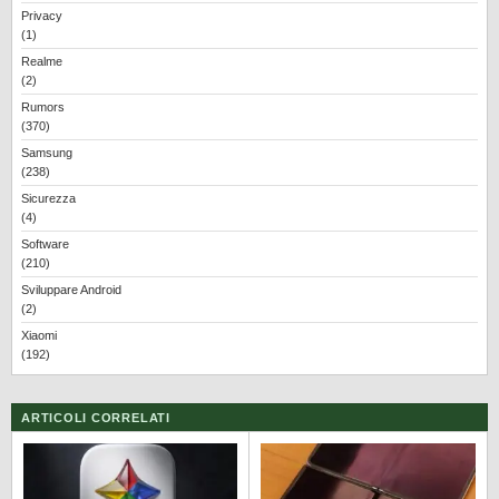
Privacy
(1)
Realme
(2)
Rumors
(370)
Samsung
(238)
Sicurezza
(4)
Software
(210)
Sviluppare Android
(2)
Xiaomi
(192)
ARTICOLI CORRELATI