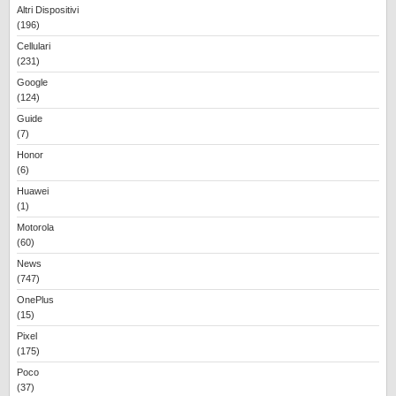
Altri Dispositivi
(196)
Cellulari
(231)
Google
(124)
Guide
(7)
Honor
(6)
Huawei
(1)
Motorola
(60)
News
(747)
OnePlus
(15)
Pixel
(175)
Poco
(37)