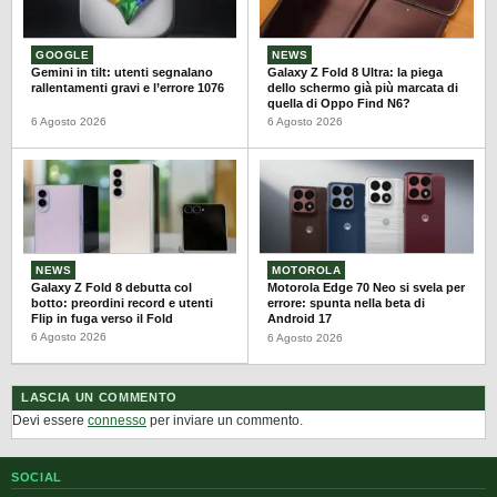
GOOGLE
NEWS
Gemini in tilt: utenti segnalano
Galaxy Z Fold 8 Ultra: la piega
rallentamenti gravi e l’errore 1076
dello schermo già più marcata di
quella di Oppo Find N6?
6 Agosto 2026
6 Agosto 2026
NEWS
MOTOROLA
Galaxy Z Fold 8 debutta col
Motorola Edge 70 Neo si svela per
botto: preordini record e utenti
errore: spunta nella beta di
Flip in fuga verso il Fold
Android 17
6 Agosto 2026
6 Agosto 2026
LASCIA UN COMMENTO
Devi essere
connesso
per inviare un commento.
SOCIAL