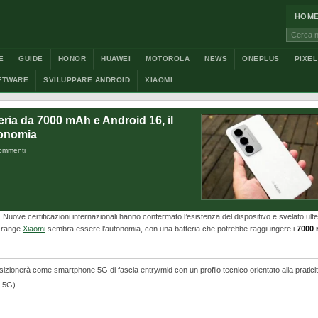
HOM
Cerca:
E
GUIDE
HONOR
HUAWEI
MOTOROLA
NEWS
ONEPLUS
PIXEL
FTWARE
SVILUPPARE ANDROID
XIAOMI
teria da 7000 mAh e Android 16, il
tonomia
ommenti
. Nuove certificazioni internazionali hanno confermato l’esistenza del dispositivo e svelato ulter
d-range
Xiaomi
sembra essere l’autonomia, con una batteria che potrebbe raggiungere i
7000
osizionerà come smartphone 5G di fascia entry/mid con un profilo tecnico orientato alla praticit
y 5G)