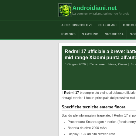
Androidiani.net
La community italiana sul mondo Android
ALTRI DISPOSITIVI
CELLULARI
GOOGL
RUMORS
SAMSUNG
SICUREZZA
SO
Redmi 17 ufficiale a breve: bat
mid-range Xiaomi punta all’au
6 Giugno 2026
Redazione
News
,
Xiaomi
0 c
Il
Redmi 17
è sempre più vicino al debutto ufficiale
dettagli tecnici: il focus principale del prossimo mi
Specifiche tecniche emerse finora
Stando alle informazioni trapelate, il Redmi 17 si p
Processore Snapdragon 4 series (fascia entr
Batteria da oltre 7000 mAh
Display LCD ad alto refresh rate