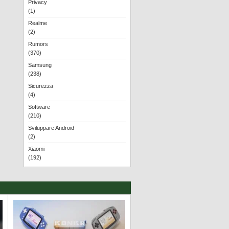
Privacy
(1)
Realme
(2)
Rumors
(370)
Samsung
(238)
Sicurezza
(4)
Software
(210)
Sviluppare Android
(2)
Xiaomi
(192)