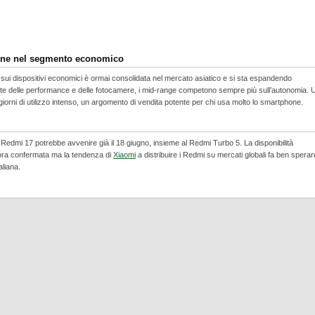
une nel segmento economico
sui dispositivi economici è ormai consolidata nel mercato asiatico e si sta espandendo
onte delle performance e delle fotocamere, i mid-range competono sempre più sull’autonomia. 
orni di utilizzo intenso, un argomento di vendita potente per chi usa molto lo smartphone.
l Redmi 17 potrebbe avvenire già il 18 giugno, insieme al Redmi Turbo 5. La disponibilità
cora confermata ma la tendenza di
Xiaomi
a distribuire i Redmi su mercati globali fa ben sperar
aliana.