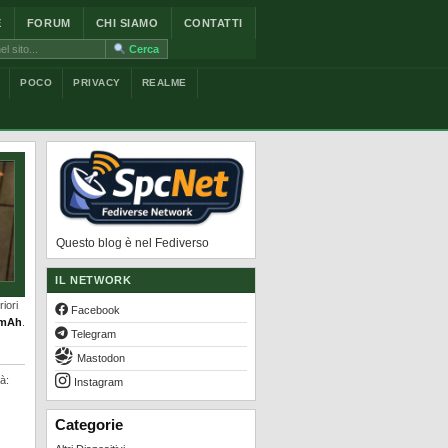
E
FORUM
CHI SIAMO
CONTATTI
Cerca
POCO
PRIVACY
REALME
Questo blog è nel Fediverso
IL NETWORK
iori
Facebook
 mAh
.
Telegram
Mastodon
à:
Instagram
Categorie