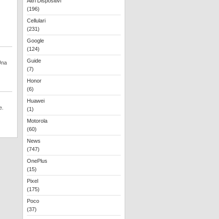
Altri Dispositivi
(196)
Cellulari
(231)
Google
(124)
Guide
Una
(7)
Honor
(6)
Huawei
e.
(1)
Motorola
(60)
News
(747)
OnePlus
(15)
Pixel
(175)
Poco
(37)