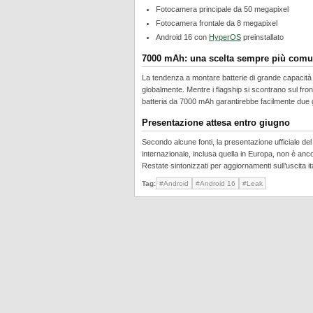
Fotocamera principale da 50 megapixel
Fotocamera frontale da 8 megapixel
Android 16 con
HyperOS
preinstallato
7000 mAh: una scelta sempre più com
La tendenza a montare batterie di grande capacità 
globalmente. Mentre i flagship si scontrano sul fr
batteria da 7000 mAh garantirebbe facilmente due gi
Presentazione attesa entro giugno
Secondo alcune fonti, la presentazione ufficiale de
internazionale, inclusa quella in Europa, non è an
Restate sintonizzati per aggiornamenti sull’uscita it
Tag:
#Android
#Android 16
#Leak