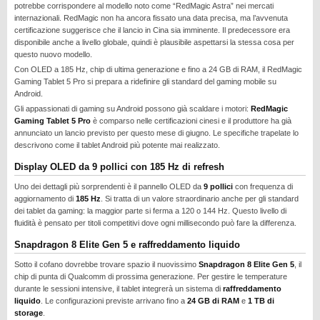
potrebbe corrispondere al modello noto come “RedMagic Astra” nei mercati
internazionali. RedMagic non ha ancora fissato una data precisa, ma l’avvenuta
certificazione suggerisce che il lancio in Cina sia imminente. Il predecessore era
disponibile anche a livello globale, quindi è plausibile aspettarsi la stessa cosa per
questo nuovo modello.
Con OLED a 185 Hz, chip di ultima generazione e fino a 24 GB di RAM, il RedMagic
Gaming Tablet 5 Pro si prepara a ridefinire gli standard del gaming mobile su
Android.
Gli appassionati di gaming su Android possono già scaldare i motori:
RedMagic
Gaming Tablet 5 Pro
è comparso nelle certificazioni cinesi e il produttore ha già
annunciato un lancio previsto per questo mese di giugno. Le specifiche trapelate lo
descrivono come il tablet Android più potente mai realizzato.
Display OLED da 9 pollici con 185 Hz di refresh
Uno dei dettagli più sorprendenti è il pannello OLED da
9 pollici
con frequenza di
aggiornamento di
185 Hz
. Si tratta di un valore straordinario anche per gli standard
dei tablet da gaming: la maggior parte si ferma a 120 o 144 Hz. Questo livello di
fluidità è pensato per titoli competitivi dove ogni millisecondo può fare la differenza.
Snapdragon 8 Elite Gen 5 e raffreddamento liquido
Sotto il cofano dovrebbe trovare spazio il nuovissimo
Snapdragon 8 Elite Gen 5
, il
chip di punta di Qualcomm di prossima generazione. Per gestire le temperature
durante le sessioni intensive, il tablet integrerà un sistema di
raffreddamento
liquido
. Le configurazioni previste arrivano fino a
24 GB di RAM
e
1 TB di
storage
.