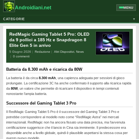
Androidiani.net
MENU
CATEGORIE
▼
ALTRI DISPOSITIVI
RedMagic Gaming Tablet 5 Pro: OLED
CELLULARI
da 9 pollici a 185 Hz e Snapdragon 8
Elite Gen 5 in arrivo
GOOGLE
5 Giugno 2026
Redazione
Altri Dispositivi
,
News
GUIDE
0 commenti
HONOR
Batteria da 8.300 mAh e ricarica da 80W
HUAWEI
La batteria è da circa
8.300 mAh
, una capienza adeguata per sessioni di gioco
prolungate. La certificazione 3C ha anche confermato il supporto alla ricarica rapida
MOTOROLA
da
80W
, un valore che permette di ricaricare il dispositivo in tempi contenuti
nonostante l’ampia batteria.
NEWS
Successore del Gaming Tablet 3 Pro
ONEPLUS
Il RedMagic Gaming Tablet 5 Pro è il successore del Gaming Tablet 3 Pro e
PIXEL
potrebbe corrispondere al modello noto come “RedMagic Astra” nei mercati
internazionali. RedMagic non ha ancora fissato una data precisa, ma l’avvenuta
POCO
certificazione suggerisce che il lancio in Cina sia imminente. Il predecessore era
disponibile anche a livello globale, quindi è plausibile aspettarsi la stessa cosa per
PRIVACY
questo nuovo modello.