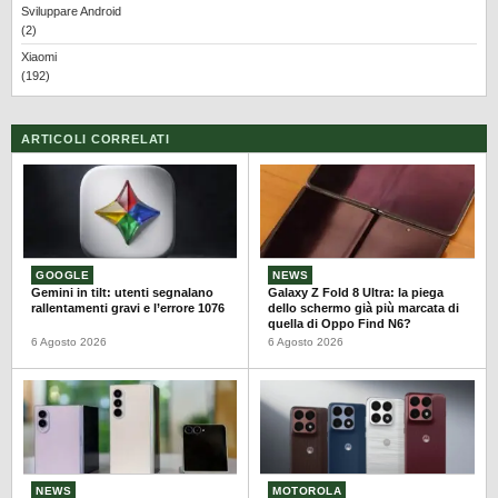
Sviluppare Android
(2)
Xiaomi
(192)
ARTICOLI CORRELATI
GOOGLE
NEWS
Gemini in tilt: utenti segnalano
Galaxy Z Fold 8 Ultra: la piega
rallentamenti gravi e l’errore 1076
dello schermo già più marcata di
quella di Oppo Find N6?
6 Agosto 2026
6 Agosto 2026
NEWS
MOTOROLA