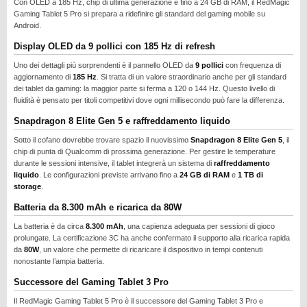
Con OLED a 185 Hz, chip di ultima generazione e fino a 24 GB di RAM, il RedMagic
Gaming Tablet 5 Pro si prepara a ridefinire gli standard del gaming mobile su
Android.
Display OLED da 9 pollici con 185 Hz di refresh
Uno dei dettagli più sorprendenti è il pannello OLED da
9 pollici
con frequenza di
aggiornamento di
185 Hz
. Si tratta di un valore straordinario anche per gli standard
dei tablet da gaming: la maggior parte si ferma a 120 o 144 Hz. Questo livello di
fluidità è pensato per titoli competitivi dove ogni millisecondo può fare la differenza.
Snapdragon 8 Elite Gen 5 e raffreddamento liquido
Sotto il cofano dovrebbe trovare spazio il nuovissimo
Snapdragon 8 Elite Gen 5
, il
chip di punta di Qualcomm di prossima generazione. Per gestire le temperature
durante le sessioni intensive, il tablet integrerà un sistema di
raffreddamento
liquido
. Le configurazioni previste arrivano fino a
24 GB di RAM
e
1 TB di
storage
.
Batteria da 8.300 mAh e ricarica da 80W
La batteria è da circa
8.300 mAh
, una capienza adeguata per sessioni di gioco
prolungate. La certificazione 3C ha anche confermato il supporto alla ricarica rapida
da
80W
, un valore che permette di ricaricare il dispositivo in tempi contenuti
nonostante l’ampia batteria.
Successore del Gaming Tablet 3 Pro
Il RedMagic Gaming Tablet 5 Pro è il successore del Gaming Tablet 3 Pro e