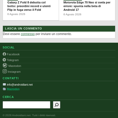
Galaxy Z Fold 8 debutta col
Motorola Edge 70 Neo si svela per
botto: preordini record e utenti
errore: spunta nella beta di
Flip in fuga verso il Fold
Android 17
6 Agosto 2026
6 Agosto 2026
LASCIA UN COMMENTO
Devi essere
connesso
per inviare un commento.
SOCIAL
Facebook
Telegram
Mastodon
Instagram
CONTATTI
info@androidiani.net
Mastodon
CERCA
Cerca
© 2026 Androidiani.net. Tutti i diritti riservati.