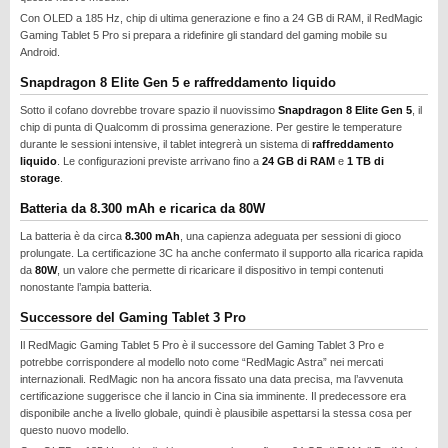
REALME
Con OLED a 185 Hz, chip di ultima generazione e fino a 24 GB di RAM, il RedMagic
Gaming Tablet 5 Pro si prepara a ridefinire gli standard del gaming mobile su
RUMORS
Android.
SAMSUNG
Snapdragon 8 Elite Gen 5 e raffreddamento liquido
SICUREZZA
Sotto il cofano dovrebbe trovare spazio il nuovissimo
Snapdragon 8 Elite Gen 5
, il
chip di punta di Qualcomm di prossima generazione. Per gestire le temperature
SOFTWARE
durante le sessioni intensive, il tablet integrerà un sistema di
raffreddamento
liquido
. Le configurazioni previste arrivano fino a
24 GB di RAM
e
1 TB di
SVILUPPARE ANDROID
storage
.
XIAOMI
Batteria da 8.300 mAh e ricarica da 80W
La batteria è da circa
8.300 mAh
, una capienza adeguata per sessioni di gioco
prolungate. La certificazione 3C ha anche confermato il supporto alla ricarica rapida
da
80W
, un valore che permette di ricaricare il dispositivo in tempi contenuti
nonostante l’ampia batteria.
Successore del Gaming Tablet 3 Pro
Il RedMagic Gaming Tablet 5 Pro è il successore del Gaming Tablet 3 Pro e
potrebbe corrispondere al modello noto come “RedMagic Astra” nei mercati
internazionali. RedMagic non ha ancora fissato una data precisa, ma l’avvenuta
certificazione suggerisce che il lancio in Cina sia imminente. Il predecessore era
disponibile anche a livello globale, quindi è plausibile aspettarsi la stessa cosa per
questo nuovo modello.