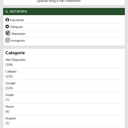
Questo blog è nel Fediverso
IL NETWORK
Facebook
Telegram
Mastodon
Instagram
Categorie
Altri Dispositivi
(196)
Cellulari
(231)
Google
(124)
Guide
(7)
Honor
(6)
Huawei
(1)