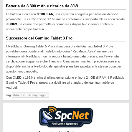
Batteria da 8.300 mAh e ricarica da 80W
La batteria è da circa
8.300 mAh
, una capienza adeguata per sessioni di gioco
prolungate. La certificazione 3C ha anche confermato il supporto alla ricarica rapida
da
80W
, un valore che permette di ricaricare il dispositivo in tempi contenuti
nonostante l’ampia batteria.
Successore del Gaming Tablet 3 Pro
Il RedMagic Gaming Tablet 5 Pro è il successore del Gaming Tablet 3 Pro e
potrebbe corrispondere al modello noto come “RedMagic Astra” nei mercati
internazionali. RedMagic non ha ancora fissato una data precisa, ma l’avvenuta
certificazione suggerisce che il lancio in Cina sia imminente. Il predecessore era
disponibile anche a livello globale, quindi è plausibile aspettarsi la stessa cosa per
questo nuovo modello.
Con OLED a 185 Hz, chip di ultima generazione e fino a 24 GB di RAM, il RedMagic
Gaming Tablet 5 Pro si prepara a ridefinire gli standard del gaming mobile su
Android.
Tag:
#Android
#Snapdragon