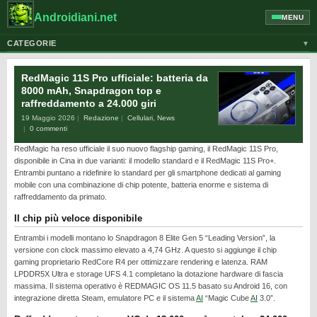
Androidiani.net
MENU
CATEGORIE
▼
ALTRI DISPOSITIVI
RedMagic 11S Pro ufficiale: batteria da
CELLULARI
8000 mAh, Snapdragon top e
raffreddamento a 24.000 giri
GOOGLE
19 Maggio 2026
Redazione
Cellulari
,
News
GUIDE
0 commenti
RedMagic ha reso ufficiale il suo nuovo flagship gaming, il RedMagic 11S Pro,
HONOR
disponibile in Cina in due varianti: il modello standard e il RedMagic 11S Pro+.
HUAWEI
Entrambi puntano a ridefinire lo standard per gli smartphone dedicati al gaming
mobile con una combinazione di chip potente, batteria enorme e sistema di
MOTOROLA
raffreddamento da primato.
NEWS
Il chip più veloce disponibile
ONEPLUS
Entrambi i modelli montano lo Snapdragon 8 Elite Gen 5 “Leading Version”, la
versione con clock massimo elevato a 4,74 GHz. A questo si aggiunge il chip
PIXEL
gaming proprietario RedCore R4 per ottimizzare rendering e latenza. RAM
LPDDR5X Ultra e storage UFS 4.1 completano la dotazione hardware di fascia
POCO
massima. Il sistema operativo è REDMAGIC OS 11.5 basato su Android 16, con
integrazione diretta Steam, emulatore PC e il sistema
AI
“Magic Cube
AI
3.0”.
PRIVACY