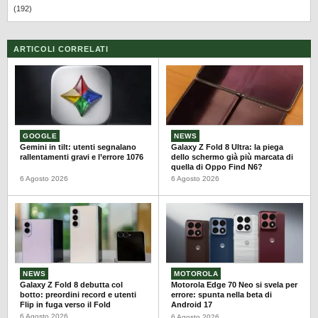
(192)
ARTICOLI CORRELATI
GOOGLE
NEWS
Gemini in tilt: utenti segnalano
Galaxy Z Fold 8 Ultra: la piega
rallentamenti gravi e l’errore 1076
dello schermo già più marcata di
quella di Oppo Find N6?
6 Agosto 2026
6 Agosto 2026
NEWS
MOTOROLA
Galaxy Z Fold 8 debutta col
Motorola Edge 70 Neo si svela per
botto: preordini record e utenti
errore: spunta nella beta di
Flip in fuga verso il Fold
Android 17
6 Agosto 2026
6 Agosto 2026