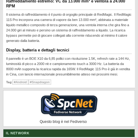
Raffreddamento estremo: VC da 13.000 mm² e ventola a 24.000
REALME
RPM
RUMORS
Il sistema di raffreddamento è il punto di orgoglio principale di RedMagic. Il RedMagic
11S Pro incorpora una camera di vapore da ben 13.000 mm², abbinata a materiale
SAMSUNG
liquido metallico composito di terza generazione, una ventola interna che gira fino a
24.000 giri al minuto e persino un sistema di raffreddamento a liquido. La ricarica
SICUREZZA
bypass permette poi di giocare collegati alla corrente riducendo al minimo il calore
generato dalla batteria.
SOFTWARE
Display, batteria e dettagli tecnici
SVILUPPARE ANDROID
Il pannello è un BOE X10 da 6,85 pollici con risoluzione 1.5K, refresh rate a 144 Hz,
XIAOMI
luminosità di picco a 2000 nit e campionamento touch a 3000 Hz. La batteria da
8000 mAh supporta la ricarica rapida da 165W. Il RedMagic 11S Pro è già in vendita
in Cina, con lancio internazionale presumibilmente atteso nei prossimi mesi.
Tag:
#Android
#Snapdragon
Questo blog è nel Fediverso
IL NETWORK