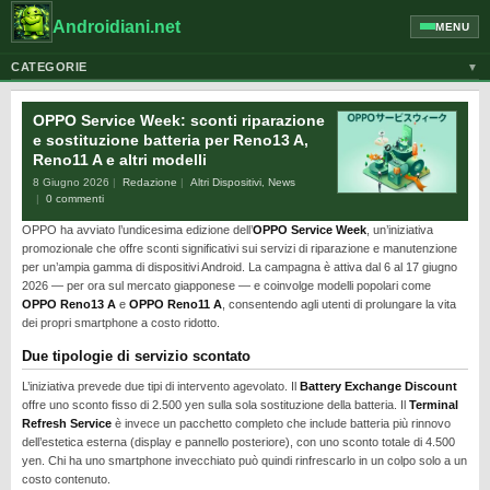
Androidiani.net
MENU
CATEGORIE
▼
ALTRI DISPOSITIVI
OPPO Service Week: sconti riparazione
CELLULARI
e sostituzione batteria per Reno13 A,
Reno11 A e altri modelli
GOOGLE
8 Giugno 2026
Redazione
Altri Dispositivi
,
News
GUIDE
0 commenti
OPPO ha avviato l’undicesima edizione dell’
OPPO Service Week
, un’iniziativa
HONOR
promozionale che offre sconti significativi sui servizi di riparazione e manutenzione
HUAWEI
per un’ampia gamma di dispositivi Android. La campagna è attiva dal 6 al 17 giugno
2026 — per ora sul mercato giapponese — e coinvolge modelli popolari come
MOTOROLA
OPPO Reno13 A
e
OPPO Reno11 A
, consentendo agli utenti di prolungare la vita
dei propri smartphone a costo ridotto.
NEWS
Due tipologie di servizio scontato
ONEPLUS
L’iniziativa prevede due tipi di intervento agevolato. Il
Battery Exchange Discount
PIXEL
offre uno sconto fisso di 2.500 yen sulla sola sostituzione della batteria. Il
Terminal
Refresh Service
è invece un pacchetto completo che include batteria più rinnovo
POCO
dell’estetica esterna (display e pannello posteriore), con uno sconto totale di 4.500
yen. Chi ha uno smartphone invecchiato può quindi rinfrescarlo in un colpo solo a un
PRIVACY
costo contenuto.