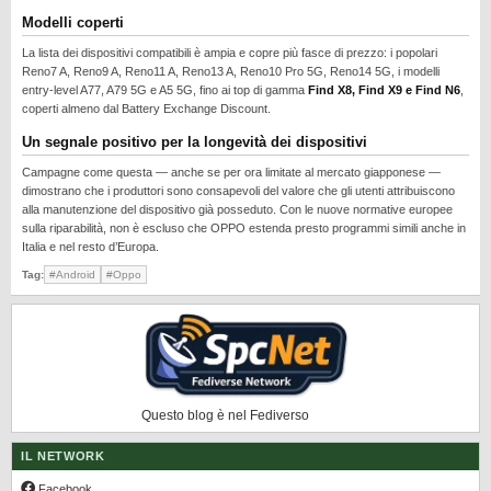
REALME
Modelli coperti
RUMORS
La lista dei dispositivi compatibili è ampia e copre più fasce di prezzo: i popolari
Reno7 A, Reno9 A, Reno11 A, Reno13 A, Reno10 Pro 5G, Reno14 5G, i modelli
SAMSUNG
entry-level A77, A79 5G e A5 5G, fino ai top di gamma
Find X8, Find X9 e Find N6
,
coperti almeno dal Battery Exchange Discount.
SICUREZZA
Un segnale positivo per la longevità dei dispositivi
SOFTWARE
Campagne come questa — anche se per ora limitate al mercato giapponese —
SVILUPPARE ANDROID
dimostrano che i produttori sono consapevoli del valore che gli utenti attribuiscono
alla manutenzione del dispositivo già posseduto. Con le nuove normative europee
XIAOMI
sulla riparabilità, non è escluso che OPPO estenda presto programmi simili anche in
Italia e nel resto d’Europa.
Tag:
#Android
#Oppo
Questo blog è nel Fediverso
IL NETWORK
Facebook