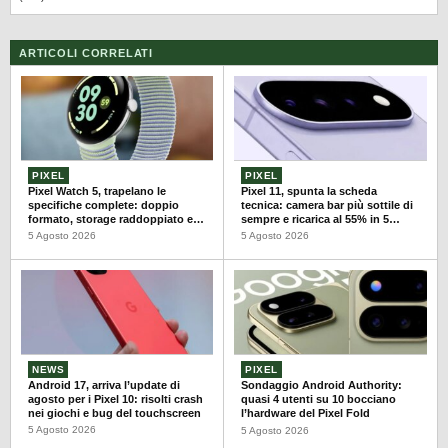
ARTICOLI CORRELATI
PIXEL
PIXEL
Pixel Watch 5, trapelano le
Pixel 11, spunta la scheda
specifiche complete: doppio
tecnica: camera bar più sottile di
formato, storage raddoppiato e
sempre e ricarica al 55% in 5
autonomia fino a 40 ore
minuti
5 Agosto 2026
5 Agosto 2026
NEWS
PIXEL
Android 17, arriva l’update di
Sondaggio Android Authority:
agosto per i Pixel 10: risolti crash
quasi 4 utenti su 10 bocciano
nei giochi e bug del touchscreen
l’hardware del Pixel Fold
5 Agosto 2026
5 Agosto 2026