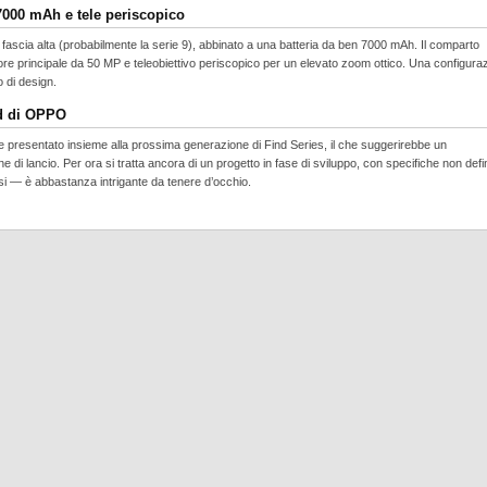
 7000 mAh e tele periscopico
fascia alta (probabilmente la serie 9), abbinato a una batteria da ben 7000 mAh. Il comparto
ore principale da 50 MP e teleobiettivo periscopico per un elevato zoom ottico. Una configura
 di design.
nd di OPPO
e presentato insieme alla prossima generazione di Find Series, il che suggerirebbe un
 lancio. Per ora si tratta ancora di un progetto in fase di sviluppo, con specifiche non defin
i — è abbastanza intrigante da tenere d’occhio.