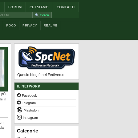
E
FORUM
CHI SIAMO
CONTATTI
Cerca
POCO
PRIVACY
REALME
Questo blog è nel Fediverso
IL NETWORK
 più
Facebook
le in
Telegram
Mastodon
Instagram
 Un
pia
Categorie