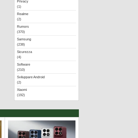
Privacy
(1)
Realme
(2)
Rumors
(370)
Samsung
(238)
Sicurezza
(4)
Software
(210)
Sviluppare Android
(2)
Xiaomi
(192)