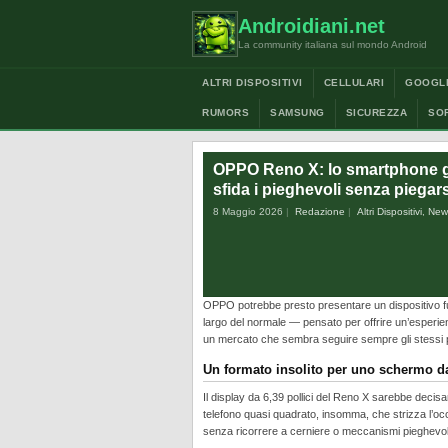
Androidiani.net
La community italiana sul mondo Android
ALTRI DISPOSITIVI
CELLULARI
GOOGL
RUMORS
SAMSUNG
SICUREZZA
SO
OPPO Reno X: lo smartphone 
sfida i pieghevoli senza piegars
8 Maggio 2026
Redazione
Altri Dispositivi
,
New
OPPO potrebbe presto presentare un dispositivo f
largo del normale — pensato per offrire un’esperienz
un mercato che sembra seguire sempre gli stessi 
Un formato insolito per uno schermo da
Il display da 6,39 pollici del Reno X sarebbe decis
telefono quasi quadrato, insomma, che strizza l’occh
senza ricorrere a cerniere o meccanismi pieghevoli 