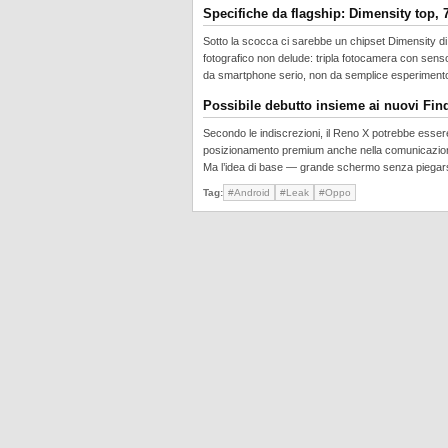
Specifiche da flagship: Dimensity top,
Sotto la scocca ci sarebbe un chipset Dimensity di 
fotografico non delude: tripla fotocamera con sens
da smartphone serio, non da semplice esperimento
Possibile debutto insieme ai nuovi Fi
Secondo le indiscrezioni, il Reno X potrebbe esser
posizionamento premium anche nella comunicazione di
Ma l’idea di base — grande schermo senza piegars
Tag:
#Android
#Leak
#Oppo