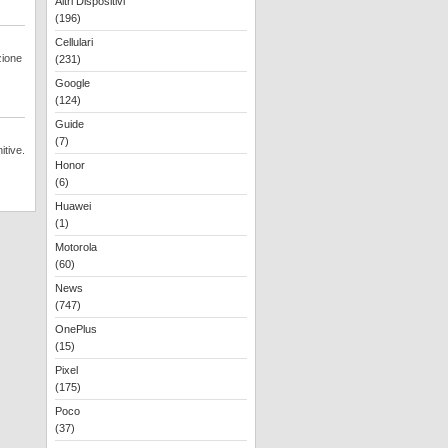
Altri Dispositivi
(196)
Cellulari
zione
(231)
Google
(124)
Guide
(7)
itive.
Honor
(6)
Huawei
(1)
Motorola
(60)
News
(747)
OnePlus
(15)
Pixel
(175)
Poco
(37)