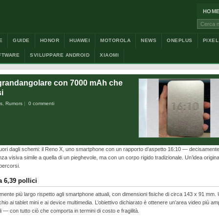
HOM
Cerca:
E
GUIDE
HONOR
HUAWEI
MOTOROLA
NEWS
ONEPLUS
PIXEL
FTWARE
SVILUPPARE ANDROID
XIAOMI
grandangolare con 7000 mAh che
i
s
,
Rumors
0 commenti
uori dagli schemi: il Reno X, uno smartphone con un rapporto d’aspetto 16:10 — decisamente
a visiva simile a quella di un pieghevole, ma con un corpo rigido tradizionale. Un’idea origina
percorsi.
 6,39 pollici
amente più largo rispetto agli smartphone attuali, con dimensioni fisiche di circa 143 x 91 mm.
io ai tablet mini e ai device multimedia. L’obiettivo dichiarato è ottenere un’area video più am
— con tutto ciò che comporta in termini di costo e fragilità.