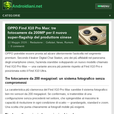
Androidiani.net
MENU
CATEGORIE
▼
ALTRI DISPOSITIVI
OPPO Find X10 Pro Max: tre
CELLULARI
fotocamere da 200MP per il nuovo
super-flagship del produttore cinese
GOOGLE
12 Maggio 2026
Redazione
Cellulari
,
News
,
Rumors
GUIDE
0 commenti
OPPO potrebbe essere pronta ad alzare ulteriormente l’asticella nel segmento
HONOR
premium. Secondo il leaker Digital Chat Station, uno dei più affidabili nel panorama
HUAWEI
degli smartphone cinesi, l’azienda starebbe sviluppando un nuovo modello chiamato
Find X10 Pro Max — una variante ancora più potente rispetto al Find X10 Pro e
MOTOROLA
posizionata sotto il Find X10 Ultra.
NEWS
Tre fotocamere da 200 megapixel: un sistema fotografico senza
compromessi
ONEPLUS
La caratteristica più clamorosa del Find X10 Pro Max sarebbe il sistema fotografico:
PIXEL
ben tre sensori da 200 megapixel. Se confermato, si tratterebbe di una
configurazione senza precedenti nel settore, che spingerebbe al massimo le
POCO
capacità di risoluzione in ogni condizione di scatto — grandangolo, standard e zoom.
Una scelta che punta chiaramente ai fotografi mobile più esigenti.
PRIVACY