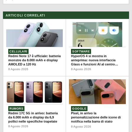
ARTICOLI CORRELATI
CELLULARI
SOFTWARE
Redmi Note 17 è ufficiale: batteria
HyperOS 4 si mostra in
monstre da 8.000 mAh e display
anteprima: nuova interfaccia
AMOLED a 120 Hz
Glass e funzioni AI al centro
dell’aggiornamento
8 Agosto 2026
8 Agosto 2026
RUMORS
GOOGLE
Redmi 17C 5G in arrivo: batteria
Pixel, in arrivo la
da 6.000 mAh e display da 6,9
personalizzazione delle icone di
pollici nelle specifiche trapelate
notifica nella barra di stato
8 Agosto 2026
8 Agosto 2026