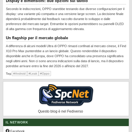
Display e dimensioni: due opzioni sul tavolo
REALME
Secondo le indiscrezioni, OPPO starebbe testando due diverse configurazioni per il
RUMORS
display: una variante più compatta e una versione large screen. La decisione finale
dipenderà probabilmente dal feedback raccolto durante lo sviluppo e dalle
SAMSUNG
preferenze del mercato target. Entrambe le opzioni punterebbero su pannelli OLED
di alta gamma con frequenza di aggiornamento elevata.
SICUREZZA
Un flagship per il mercato globale
SOFTWARE
A differenza di alcuni modelli Ultra di OPPO rimasti confinati al mercato cinese, il Find
SVILUPPARE ANDROID
X10 Pro Max punterebbe a un lancio globale. Questo renderebbe il dispositivo
disponibile anche in Europa, dove OPPO ha consolidato una presenza significativa
XIAOMI
negli ultimi anni. Non ci sono ancora indicazioni sulla data di lancio, ma il dispositivo
potrebbe arrivare entro la fine del 2026 o all’inizio del 2027.
Tag:
#Android
#Leak
#Oppo
Questo blog è nel Fediverso
IL NETWORK
Facebook