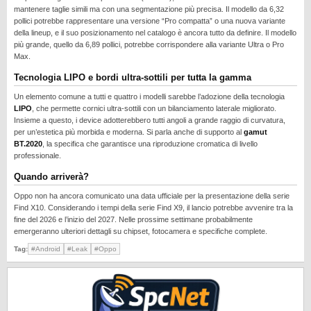
REALME
mantenere taglie simili ma con una segmentazione più precisa. Il modello da 6,32
pollici potrebbe rappresentare una versione “Pro compatta” o una nuova variante
RUMORS
della lineup, e il suo posizionamento nel catalogo è ancora tutto da definire. Il modello
più grande, quello da 6,89 pollici, potrebbe corrispondere alla variante Ultra o Pro
SAMSUNG
Max.
SICUREZZA
Tecnologia LIPO e bordi ultra-sottili per tutta la gamma
SOFTWARE
Un elemento comune a tutti e quattro i modelli sarebbe l’adozione della tecnologia
LIPO
, che permette cornici ultra-sottili con un bilanciamento laterale migliorato.
SVILUPPARE ANDROID
Insieme a questo, i device adotterebbero tutti angoli a grande raggio di curvatura,
per un’estetica più morbida e moderna. Si parla anche di supporto al
gamut
XIAOMI
BT.2020
, la specifica che garantisce una riproduzione cromatica di livello
professionale.
Quando arriverà?
Oppo non ha ancora comunicato una data ufficiale per la presentazione della serie
Find X10. Considerando i tempi della serie Find X9, il lancio potrebbe avvenire tra la
fine del 2026 e l’inizio del 2027. Nelle prossime settimane probabilmente
emergeranno ulteriori dettagli su chipset, fotocamera e specifiche complete.
Tag:
#Android
#Leak
#Oppo