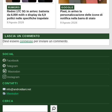
RUMORS
GOOGLE
Redmi 17C 5G in arrivo: batteria
Pixel, in arrivo la
da 6.000 mAh e display da 6,9
personalizzazione delle icone di
pollici nelle specifiche trapelate
notifica nella barra di stato
8 Agosto 2026
8 Agosto 2026
LASCIA UN COMMENTO
Devi essere
connesso
per inviare un commento.
SOCIAL
Facebook
Telegram
Mastodon
Instagram
CONTATTI
info@androidiani.net
Mastodon
CERCA
Cerca