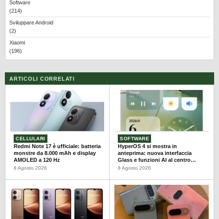
Software
(214)
Sviluppare Android
(2)
Xiaomi
(196)
ARTICOLI CORRELATI
CELLULARI
SOFTWARE
Redmi Note 17 è ufficiale: batteria
HyperOS 4 si mostra in
monstre da 8.000 mAh e display
anteprima: nuova interfaccia
AMOLED a 120 Hz
Glass e funzioni AI al centro
dell’aggiornamento
8 Agosto 2026
8 Agosto 2026