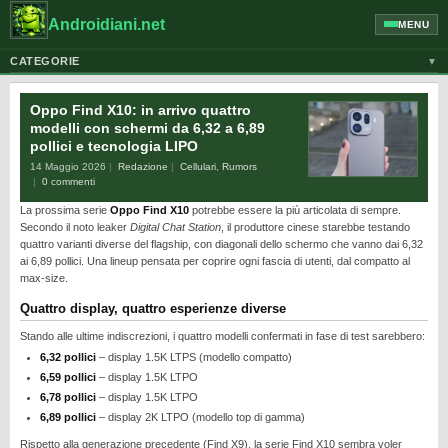
Androidiani.net
MENU
CATEGORIE
▼
ALTRI DISPOSITIVI
Oppo Find X10: in arrivo quattro
CELLULARI
modelli con schermi da 6,32 a 6,89
pollici e tecnologia LIPO
GOOGLE
14 Maggio 2026
Redazione
Cellulari
,
Rumors
GUIDE
0 commenti
La prossima serie
Oppo Find X10
potrebbe essere la più articolata di sempre.
HONOR
Secondo il noto leaker
Digital Chat Station
, il produttore cinese starebbe testando
HUAWEI
quattro varianti diverse del flagship, con diagonali dello schermo che vanno dai 6,32
ai 6,89 pollici. Una lineup pensata per coprire ogni fascia di utenti, dal compatto al
MOTOROLA
max-size.
NEWS
Quattro display, quattro esperienze diverse
ONEPLUS
Stando alle ultime indiscrezioni, i quattro modelli confermati in fase di test sarebbero:
6,32 pollici
– display 1.5K LTPS (modello compatto)
PIXEL
6,59 pollici
– display 1.5K LTPO
6,78 pollici
– display 1.5K LTPO
POCO
6,89 pollici
– display 2K LTPO (modello top di gamma)
PRIVACY
Rispetto alla generazione precedente (Find X9), la serie Find X10 sembra voler