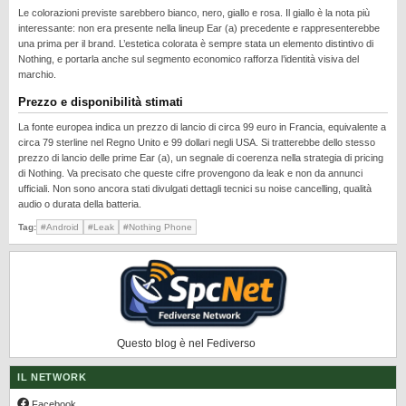
REALME
Le colorazioni previste sarebbero bianco, nero, giallo e rosa. Il giallo è la nota più
interessante: non era presente nella lineup Ear (a) precedente e rappresenterebbe
RUMORS
una prima per il brand. L’estetica colorata è sempre stata un elemento distintivo di
Nothing, e portarla anche sul segmento economico rafforza l’identità visiva del
SAMSUNG
marchio.
SICUREZZA
Prezzo e disponibilità stimati
SOFTWARE
La fonte europea indica un prezzo di lancio di circa 99 euro in Francia, equivalente a
circa 79 sterline nel Regno Unito e 99 dollari negli USA. Si tratterebbe dello stesso
SVILUPPARE ANDROID
prezzo di lancio delle prime Ear (a), un segnale di coerenza nella strategia di pricing
di Nothing. Va precisato che queste cifre provengono da leak e non da annunci
XIAOMI
ufficiali. Non sono ancora stati divulgati dettagli tecnici su noise cancelling, qualità
audio o durata della batteria.
Tag:
#Android
#Leak
#Nothing Phone
Questo blog è nel Fediverso
IL NETWORK
Facebook