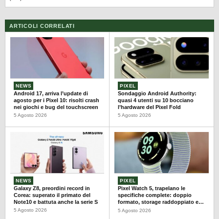
ARTICOLI CORRELATI
NEWS
PIXEL
Android 17, arriva l’update di
Sondaggio Android Authority:
agosto per i Pixel 10: risolti crash
quasi 4 utenti su 10 bocciano
nei giochi e bug del touchscreen
l’hardware del Pixel Fold
5 Agosto 2026
5 Agosto 2026
NEWS
PIXEL
Galaxy Z8, preordini record in
Pixel Watch 5, trapelano le
Corea: superato il primato del
specifiche complete: doppio
Note10 e battuta anche la serie S
formato, storage raddoppiato e
autonomia fino a 40 ore
5 Agosto 2026
5 Agosto 2026