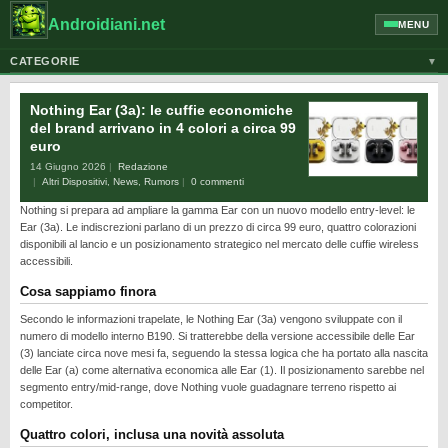
Androidiani.net
MENU
CATEGORIE
▼
ALTRI DISPOSITIVI
Nothing Ear (3a): le cuffie economiche
CELLULARI
del brand arrivano in 4 colori a circa 99
euro
GOOGLE
14 Giugno 2026
Redazione
GUIDE
Altri Dispositivi
,
News
,
Rumors
0 commenti
Nothing si prepara ad ampliare la gamma Ear con un nuovo modello entry-level: le
HONOR
Ear (3a). Le indiscrezioni parlano di un prezzo di circa 99 euro, quattro colorazioni
HUAWEI
disponibili al lancio e un posizionamento strategico nel mercato delle cuffie wireless
accessibili.
MOTOROLA
Cosa sappiamo finora
NEWS
Secondo le informazioni trapelate, le Nothing Ear (3a) vengono sviluppate con il
ONEPLUS
numero di modello interno B190. Si tratterebbe della versione accessibile delle Ear
(3) lanciate circa nove mesi fa, seguendo la stessa logica che ha portato alla nascita
PIXEL
delle Ear (a) come alternativa economica alle Ear (1). Il posizionamento sarebbe nel
segmento entry/mid-range, dove Nothing vuole guadagnare terreno rispetto ai
POCO
competitor.
PRIVACY
Quattro colori, inclusa una novità assoluta