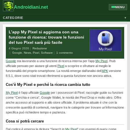
Androidiani.net
MENU
CATEGORIE
▼
ALTRI DISPOSITIVI
L’app My Pixel si aggiorna con una
CELLULARI
funzione di ricerca: trovare le funzioni
del tuo Pixel sarà più facile
GOOGLE
4 Giugno 2026
Redazione
GUIDE
Google
,
News
,
Pixel
,
Software
1 commento
Google
sta lavorando a una funzione di ricerca interna per l’app
My Pixel
, l’hub
HONOR
ufficiale pensato per aiutare gli utenti
Pixel
a scoprire e sfruttare al meglio le
HUAWEI
funzionalità del proprio smartphone. La novità emerge dall’analisi dell’
APK
versione
8.5.1, dove sono stati trovati riferimenti a questa funzione non ancora attiva.
MOTOROLA
Cos’è My Pixel e perché la ricerca cambia tutto
NEWS
My Pixel
è l’app ufficiale
Google
per i possessori di Pixel: raccoglie guide su funzioni
ONEPLUS
come “Cerchia e cerca”, Google Wallet, le novità dei Pixel Drop e molto altro. Offre
anche accesso al supporto e allo store ufficiale. Il problema attuale è che con la
PIXEL
crescente quantità di contenuti, navigare tra le categorie per trovare un’informazione
specifica può richiedere tempo e pazienza.
POCO
Cosa si potrà cercare
PRIVACY
Dal codice è emersa la dicitura “Search in
My Pixel
” con esempi di query come