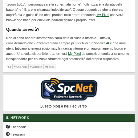
REALME
“zoom 100x”, “personalizzare la schermata home”, “ottimizzare la durata della
batteria” e “filtrare le chiamate indesiderate”. Questo suggerisce che la ricerca
RUMORS
coprirà sia le guide d’uso che i prodotti nello store, rendendo
My Pixel
una vera
knowledge base per chi vuole padroneggiare il proprio Pixel.
SAMSUNG
Quando arriverà?
SICUREZZA
Non ci sono ancora informazioni sulla data di rilascio ufficiale. Tuttavia,
SOFTWARE
considerando che i Pixel diventano sempre più ricchi di funzionalità
AI
e che molti
utenti faticano a tenersi aggiornati, la ricerca interna è un aggiornamento logico e
SVILUPPARE ANDROID
atteso. Una volta disponibile, trasformerà
My Pixel
da semplice tutorial a strumento
indispensabile per chi vuole sfruttare ogni potenzialità del proprio dispositivo.
XIAOMI
Tag:
#Android
#Google
#Pixel
Questo blog è nel Fediverso
IL NETWORK
Facebook
Telegram