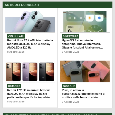
ARTICOLI CORRELATI
CELLULARI
SOFTWARE
Redmi Note 17 è ufficiale: batteria
HyperOS 4 si mostra in
monstre da 8.000 mAh e display
anteprima: nuova interfaccia
AMOLED a 120 Hz
Glass e funzioni AI al centro
dell’aggiornamento
8 Agosto 2026
8 Agosto 2026
RUMORS
GOOGLE
Redmi 17C 5G in arrivo: batteria
Pixel, in arrivo la
da 6.000 mAh e display da 6,9
personalizzazione delle icone di
pollici nelle specifiche trapelate
notifica nella barra di stato
8 Agosto 2026
8 Agosto 2026