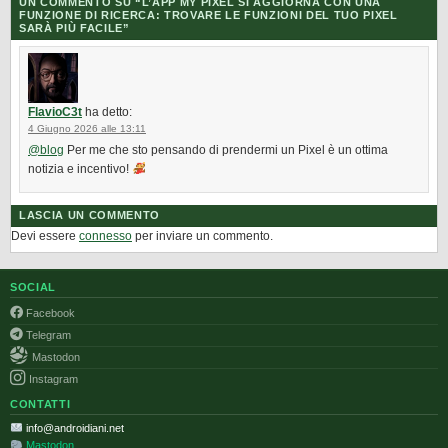
UN COMMENTO SU “
L’APP MY PIXEL SI AGGIORNA CON UNA
FUNZIONE DI RICERCA: TROVARE LE FUNZIONI DEL TUO PIXEL
SARÀ PIÙ FACILE
”
FlavioC3t
ha detto:
4 Giugno 2026 alle 13:11
@blog
Per me che sto pensando di prendermi un Pixel è un ottima
notizia e incentivo!
LASCIA UN COMMENTO
Devi essere
connesso
per inviare un commento.
SOCIAL
Facebook
Telegram
Mastodon
Instagram
CONTATTI
info@androidiani.net
Mastodon