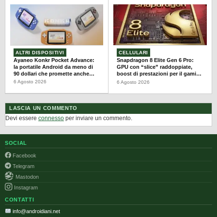
ALTRI DISPOSITIVI
CELLULARI
Ayaneo Konkr Pocket Advance:
Snapdragon 8 Elite Gen 6 Pro:
la portatile Android da meno di
GPU con “slice” raddoppiate,
90 dollari che promette anche
boost di prestazioni per il gaming
PS2
Android
6 Agosto 2026
6 Agosto 2026
LASCIA UN COMMENTO
Devi essere
connesso
per inviare un commento.
SOCIAL
Facebook
Telegram
Mastodon
Instagram
CONTATTI
info@androidiani.net