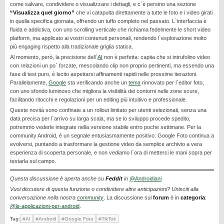
come salvare, condividere o visualizzare i dettagli, e c`è persino una sezione
REALME
“Visualizza quel giorno”
che vi catapulta direttamente a tutte le foto e i video girati
in quella specifica giornata, offrendo un tuffo completo nel passato. L`interfaccia è
RUMORS
fluida e addictiva, con uno scrolling verticale che richiama fedelmente le short video
SAMSUNG
platform, ma applicato ai vostri contenuti personali, rendendo l`esplorazione molto
più engaging rispetto alla tradizionale griglia statica.
SICUREZZA
Al momento, però, la precisione dell`
AI
non è perfetta: capita che si intrufolino video
con relazioni un po` forzate, mescolando clip non proprio pertinenti, ma essendo una
SOFTWARE
fase di test puro, è lecito aspettarsi affinamenti rapidi nelle prossime iterazioni.
Parallelamente,
Google
sta verificando anche un
tema
rinnovato per l`editor foto,
SVILUPPARE ANDROID
con uno sfondo luminoso che migliora la visibilità dei contorni nelle zone scure,
XIAOMI
facilitando ritocchi e regolazioni per un editing più intuitivo e professionale.
Queste novità sono confinate a un rollout limitato per utenti selezionati, senza una
data precisa per l`arrivo su larga scala, ma se lo sviluppo procede spedito,
potremmo vederle integrate nella versione stabile entro poche settimane. Per la
community Android, è un segnale entusiasmamente positivo: Google Foto continua a
evolversi, puntando a trasformare la gestione video da semplice archivio a vera
esperienza di scoperta personale, e non vediamo l`ora di metterci le mani sopra per
testarla sul campo.
Questa discussione è aperta anche su
Feddit
in
@Androidiani
Vuoi discutere di questa funzione o condividere altre anticipazioni? Unisciti alla
conversazione nella nostra
community
. La discussione sul
forum
è in
categoria
:
@le-applicazioni-per-android
.
Tag:
#AI
#Android
#Google Foto
#TikTok