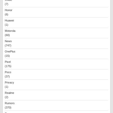
(7)
Honor
(6)
Huawei
(1)
Motorola
(60)
News
(747)
OnePlus
(15)
Pixel
(175)
Poco
(37)
Privacy
(1)
Realme
(2)
Rumors
(370)