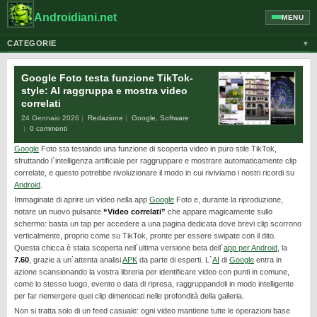
Androidiani.net
MENU
CATEGORIE
▼
ALTRI DISPOSITIVI
Google Foto testa funzione TikTok-
CELLULARI
style: AI raggruppa e mostra video
correlati
GOOGLE
24 Gennaio 2026
Redazione
Google
,
Software
GUIDE
0 commenti
Google
Foto sta testando una funzione di scoperta video in puro stile TikTok,
HONOR
sfruttando l`intelligenza artificiale per raggruppare e mostrare automaticamente clip
HUAWEI
correlate, e questo potrebbe rivoluzionare il modo in cui riviviamo i nostri ricordi su
Android
.
MOTOROLA
Immaginate di aprire un video nella app
Google
Foto e, durante la riproduzione,
notare un nuovo pulsante
“Video correlati”
che appare magicamente sullo
NEWS
schermo: basta un tap per accedere a una pagina dedicata dove brevi clip scorrono
verticalmente, proprio come su TikTok, pronte per essere swipate con il dito.
ONEPLUS
Questa chicca è stata scoperta nell`ultima versione beta dell`
app per Android
, la
PIXEL
7.60
, grazie a un`attenta analisi
APK
da parte di esperti. L`
AI
di
Google
entra in
azione scansionando la vostra libreria per identificare video con punti in comune,
POCO
come lo stesso luogo, evento o data di ripresa, raggruppandoli in modo intelligente
per far riemergere quei clip dimenticati nelle profondità della galleria.
PRIVACY
Non si tratta solo di un feed casuale: ogni video mantiene tutte le operazioni base