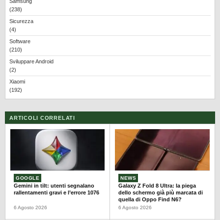
Samsung
(238)
Sicurezza
(4)
Software
(210)
Sviluppare Android
(2)
Xiaomi
(192)
ARTICOLI CORRELATI
GOOGLE
NEWS
Gemini in tilt: utenti segnalano
Galaxy Z Fold 8 Ultra: la piega
rallentamenti gravi e l’errore 1076
dello schermo già più marcata di
quella di Oppo Find N6?
6 Agosto 2026
6 Agosto 2026