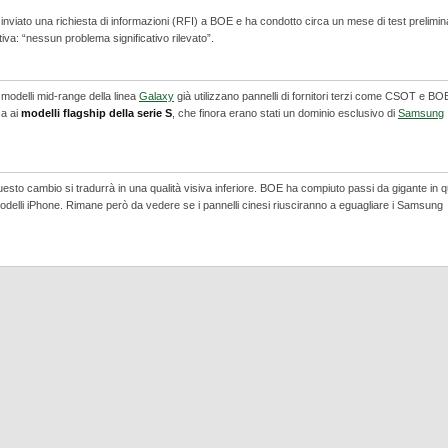
inviato una richiesta di informazioni (RFI) a BOE e ha condotto circa un mese di test prelimin
tiva: “nessun problema significativo rilevato”.
i modelli mid-range della linea
Galaxy
già utilizzano pannelli di fornitori terzi come CSOT e BO
ca ai
modelli flagship della serie S
, che finora erano stati un dominio esclusivo di
Samsung
sto cambio si tradurrà in una qualità visiva inferiore. BOE ha compiuto passi da gigante in qu
ni modelli iPhone. Rimane però da vedere se i pannelli cinesi riusciranno a eguagliare i Samsung