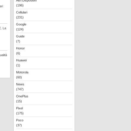
Altri Dispositivi
(196)
ari
Cellulari
(231)
Google
E. La
(124)
Guide
(7)
Honor
(6)
alità
Huawei
(1)
Motorola
(60)
News
(747)
OnePlus
(15)
Pixel
(175)
Poco
(37)