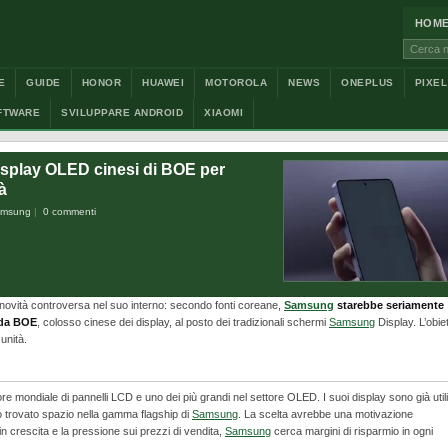
HOM
Cerca:
E
GUIDE
HONOR
HUAWEI
MOTOROLA
NEWS
ONEPLUS
PIXEL
FTWARE
SVILUPPARE ANDROID
XIAOMI
splay OLED cinesi di BOE per
tà
msung
0 commenti
vità controversa nel suo interno: secondo fonti coreane,
Samsung
starebbe seriamente
 da BOE
, colosso cinese dei display, al posto dei tradizionali schermi
Samsung
Display. L’obiet
 unità.
e mondiale di pannelli LCD e uno dei più grandi nel settore OLED. I suoi display sono già utili
 trovato spazio nella gamma flagship di
Samsung
. La scelta avrebbe una motivazione
in crescita e la pressione sui prezzi di vendita,
Samsung
cerca margini di risparmio in ogni