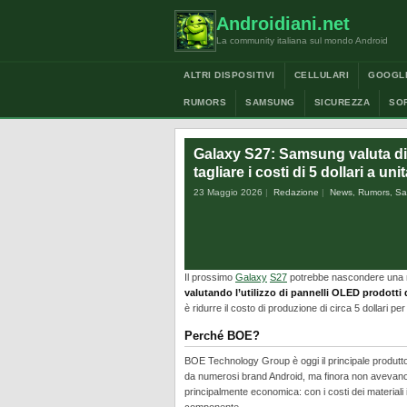
Androidiani.net
La community italiana sul mondo Android
ALTRI DISPOSITIVI
CELLULARI
GOOGL
RUMORS
SAMSUNG
SICUREZZA
SO
Galaxy S27: Samsung valuta di
tagliare i costi di 5 dollari a uni
23 Maggio 2026
Redazione
News
,
Rumors
,
Sa
Il prossimo
Galaxy
S27
potrebbe nascondere una no
valutando l’utilizzo di pannelli OLED prodotti
è ridurre il costo di produzione di circa 5 dollari per
Perché BOE?
BOE Technology Group è oggi il principale produttor
da numerosi brand Android, ma finora non avevano
principalmente economica: con i costi dei materiali 