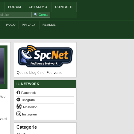
E
FORUM
CHI SIAMO
CONTATTI
Cerca
POCO
PRIVACY
REALME
Questo blog è nel Fediverso
IL NETWORK
Facebook
tivo
Telegram
Mastodon
Instagram
zzati
Categorie