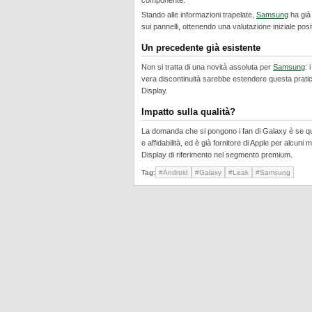
componente.
Stando alle informazioni trapelate,
Samsung
ha già 
sui pannelli, ottenendo una valutazione iniziale posi
Un precedente già esistente
Non si tratta di una novità assoluta per
Samsung
: 
vera discontinuità sarebbe estendere questa prati
Display.
Impatto sulla qualità?
La domanda che si pongono i fan di Galaxy è se que
e affidabilità, ed è già fornitore di Apple per alcu
Display di riferimento nel segmento premium.
Tag:
#Android
#Galaxy
#Leak
#Samsung