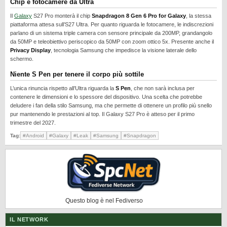
Chip e fotocamere da Ultra
REALME
Il
Galaxy
S27 Pro monterà il chip
Snapdragon 8 Gen 6 Pro for Galaxy
, la stessa
RUMORS
piattaforma attesa sull’S27 Ultra. Per quanto riguarda le fotocamere, le indiscrezioni
parlano di un sistema triple camera con sensore principale da 200MP, grandangolo
SAMSUNG
da 50MP e teleobiettivo periscopico da 50MP con zoom ottico 5x. Presente anche il
Privacy Display
, tecnologia Samsung che impedisce la visione laterale dello
SICUREZZA
schermo.
SOFTWARE
Niente S Pen per tenere il corpo più sottile
SVILUPPARE ANDROID
L’unica rinuncia rispetto all’Ultra riguarda la
S Pen
, che non sarà inclusa per
contenere le dimensioni e lo spessore del dispositivo. Una scelta che potrebbe
XIAOMI
deludere i fan della stilo Samsung, ma che permette di ottenere un profilo più snello
pur mantenendo le prestazioni al top. Il Galaxy S27 Pro è atteso per il primo
trimestre del 2027.
Tag:
#Android
#Galaxy
#Leak
#Samsung
#Snapdragon
Questo blog è nel Fediverso
IL NETWORK