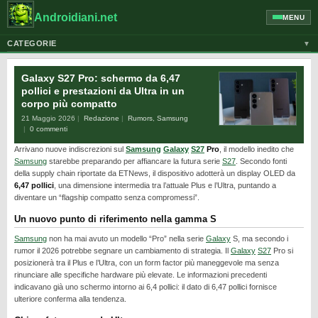
Androidiani.net
MENU
CATEGORIE
▼
ALTRI DISPOSITIVI
Galaxy S27 Pro: schermo da 6,47
CELLULARI
pollici e prestazioni da Ultra in un
corpo più compatto
GOOGLE
21 Maggio 2026
Redazione
Rumors
,
Samsung
GUIDE
0 commenti
Arrivano nuove indiscrezioni sul
Samsung
Galaxy
S27
Pro
, il modello inedito che
HONOR
Samsung
starebbe preparando per affiancare la futura serie
S27
. Secondo fonti
HUAWEI
della supply chain riportate da ETNews, il dispositivo adotterà un display OLED da
6,47 pollici
, una dimensione intermedia tra l’attuale Plus e l’Ultra, puntando a
MOTOROLA
diventare un “flagship compatto senza compromessi”.
NEWS
Un nuovo punto di riferimento nella gamma S
ONEPLUS
Samsung
non ha mai avuto un modello “Pro” nella serie
Galaxy
S, ma secondo i
rumor il 2026 potrebbe segnare un cambiamento di strategia. Il
Galaxy
S27
Pro si
PIXEL
posizionerà tra il Plus e l’Ultra, con un form factor più maneggevole ma senza
rinunciare alle specifiche hardware più elevate. Le informazioni precedenti
POCO
indicavano già uno schermo intorno ai 6,4 pollici: il dato di 6,47 pollici fornisce
ulteriore conferma alla tendenza.
PRIVACY