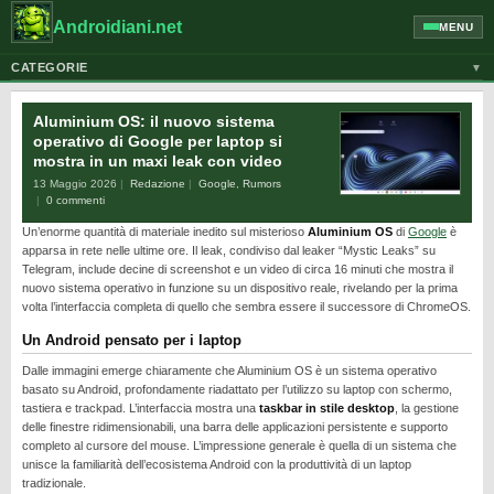
Androidiani.net
MENU
CATEGORIE
▼
ALTRI DISPOSITIVI
Aluminium OS: il nuovo sistema
CELLULARI
operativo di Google per laptop si
mostra in un maxi leak con video
GOOGLE
13 Maggio 2026
Redazione
Google
,
Rumors
GUIDE
0 commenti
Un’enorme quantità di materiale inedito sul misterioso
Aluminium OS
di
Google
è
HONOR
apparsa in rete nelle ultime ore. Il leak, condiviso dal leaker “Mystic Leaks” su
HUAWEI
Telegram, include decine di screenshot e un video di circa 16 minuti che mostra il
nuovo sistema operativo in funzione su un dispositivo reale, rivelando per la prima
MOTOROLA
volta l’interfaccia completa di quello che sembra essere il successore di ChromeOS.
NEWS
Un Android pensato per i laptop
ONEPLUS
Dalle immagini emerge chiaramente che Aluminium OS è un sistema operativo
basato su Android, profondamente riadattato per l’utilizzo su laptop con schermo,
PIXEL
tastiera e trackpad. L’interfaccia mostra una
taskbar in stile desktop
, la gestione
delle finestre ridimensionabili, una barra delle applicazioni persistente e supporto
POCO
completo al cursore del mouse. L’impressione generale è quella di un sistema che
unisce la familiarità dell’ecosistema Android con la produttività di un laptop
PRIVACY
tradizionale.