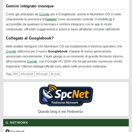
REALME
Gemini integrato ovunque
RUMORS
Come già anticipato da
Google
per il Googlebook, anche in Aluminium OS si vede
chiaramente la presenza di
Gemini
come assistente centrale. Il modello
AI
è
SAMSUNG
accessibile da qualsiasi schermata e sembra integrarsi con le app in modo
contestuale, offrendo suggerimenti e azioni in base all’attività corrente dell’utente.
SICUREZZA
Collegato al Googlebook?
SOFTWARE
Molti analisti ritengono che Aluminium OS sia esattamente il sistema operativo che
SVILUPPARE ANDROID
Google
utilizzerà per il nuovo
Googlebook
, il laptop di nuova generazione
annunciato recentemente. Il leak giunge in un momento di grande fermento intorno
XIAOMI
all’ecosistema
Google
, con il Google I/O 2026 che ha già portato numerose novità
importanti. Ulteriori dettagli ufficiali sono attesi nelle prossime settimane.
Tag:
#AI
#Android
#Google
#Leak
Questo blog è nel Fediverso
IL NETWORK
Facebook