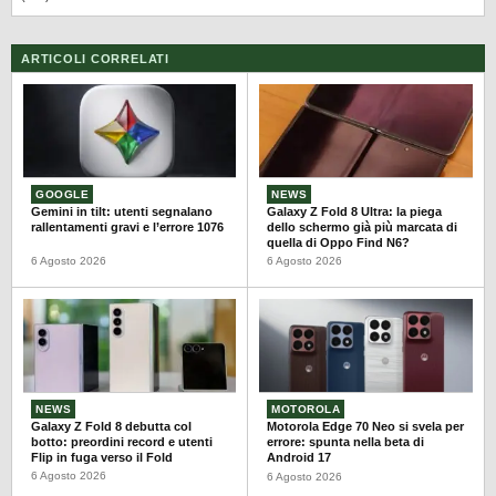
ARTICOLI CORRELATI
GOOGLE
NEWS
Gemini in tilt: utenti segnalano
Galaxy Z Fold 8 Ultra: la piega
rallentamenti gravi e l’errore 1076
dello schermo già più marcata di
quella di Oppo Find N6?
6 Agosto 2026
6 Agosto 2026
NEWS
MOTOROLA
Galaxy Z Fold 8 debutta col
Motorola Edge 70 Neo si svela per
botto: preordini record e utenti
errore: spunta nella beta di
Flip in fuga verso il Fold
Android 17
6 Agosto 2026
6 Agosto 2026